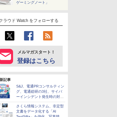
ゲーミングノート」
クラウド Watch をフォローする
メルマガスタート！
登録はこちら
新記事
S&J、電通PRコンサルティン
グ、電通総研の3社、サイバ
ーインシデント発生時の対応
と危機管理広報を一体的に訓
さくら情報システム、非定型
練するプログラムを提供
文書をデータ化する「AI
TextSifta」を強化 写真情報