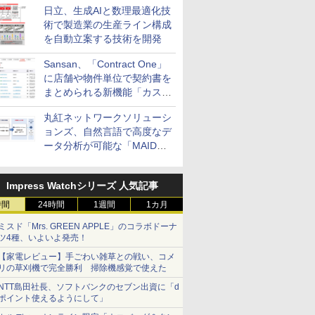
日立、生成AIと数理最適化技
術で製造業の生産ライン構成
を自動立案する技術を開発
Sansan、「Contract One」
に店舗や物件単位で契約書を
まとめられる新機能「カスタ
ム契約ツリー」を追加
丸紅ネットワークソリューシ
ョンズ、自然言語で高度なデ
ータ分析が可能な「MAIDOA
AI ASSIST」を9月より提供
Impress Watchシリーズ 人気記事
時間
24時間
1週間
1カ月
ミスド「Mrs. GREEN APPLE」のコラボドーナ
ツ4種、いよいよ発売！
【家電レビュー】手ごわい雑草との戦い、コメ
リの草刈機で完全勝利 掃除機感覚で使えた
NTT島田社長、ソフトバンクのセブン出資に「d
ポイント使えるようにして」