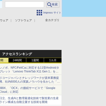
Impress サイト
全カテゴリ
ウェア
ソフトウェア
攻撃対策
マルウェア対策
アクセスランキング
時間
24時間
1週間
1カ月
レノボ、NFC/FeliCaに対応する11型Androidタ
ブレット「Lenovo ThinkTab X11 Gen 1」を発
売
リコージャパンとナレッジワークが資本業務提
携、社内6000人の実践ノウハウを生かした「AI
商談記録 for RICOH」を展開へ
BBIX、「OCX」の接続サービスで「Google
Cloud」に対応
日立、生成AIと数理最適化技術で製造業の生産
ライン構成を自動立案する技術を開発