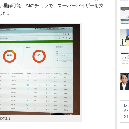
が理解可能。AIのチカラで、スーパーバイザーを支
した。
レ
An
X
の画面の様子