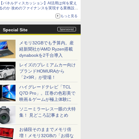
【パネルディスカッション】AI活用は何を変え
るのか 攻めのファイナンスを実現する業務設計
とマインドセット変革
もっと見る
Special Site
メモリ32GBでも予算内。産
経新聞社がAMD Ryzen搭載
dynabookを2千台導入
レイズのプレミアムカー向け
ブランドHOMURAから
「2×9R」が登場！
ハイグレードテレビ「TCL
Q7D Pro」。圧巻の色彩美で
映画＆ゲームが極上体験に
ソニーミラーレス一眼の大特
集！ 見どころ記事まとめ
お値段そのままでメモリ倍
増！メモリ32GBの「お得な