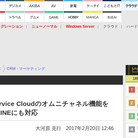
イグレーション
ニューノーマル
Windows Server
クラウド
ハード
トピック
ストレージ（HW）
オープンソース
SaaS
標的型
ント
ス
CRM・マーケティング
1
でService Cloudのオムニチャネル機能を
INEにも対応
大河原 克行
2017年2月20日 12:46