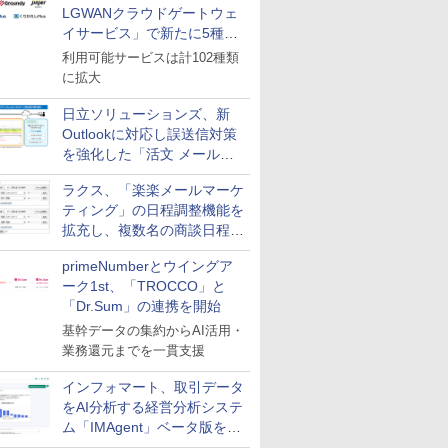
LGWANクラウドゲートウェ
イサービス」で新たに5種類
のサービスと連携開始
利用可能サービスは計102種類
に拡大
日立ソリューションズ、新
Outlookに対応し誤送信対策
を強化した「活文 メール誤
送信防止アドインサービス」
ラクス、「楽楽メールマーケ
を提供
ティング」の日程調整機能を
拡充し、複数名の商談日程調
整を効率化
primeNumberとウイングア
ーク1st、「TROCCO」と
「Dr.Sum」の連携を開始
基幹データの集約からAI活用・
業務還元までを一貫支援
インフォマート、取引データ
をAI分析する経営分析システ
ム「IMAgent」ベータ版を提
供