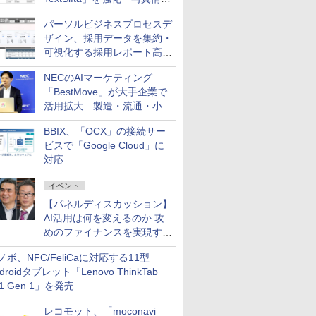
のデータ化などに対応
パーソルビジネスプロセスデ
ザイン、採用データを集約・
可視化する採用レポート高速
化サービスを提供
NECのAIマーケティング
「BestMove」が大手企業で
活用拡大 製造・流通・小売
企業・広告代理店などが実装
BBIX、「OCX」の接続サー
フェーズへ
ビスで「Google Cloud」に
対応
イベント
【パネルディスカッション】
AI活用は何を変えるのか 攻
めのファイナンスを実現する
業務設計とマインドセット変
ノボ、NFC/FeliCaに対応する11型
革
droidタブレット「Lenovo ThinkTab
11 Gen 1」を発売
レコモット、「moconavi