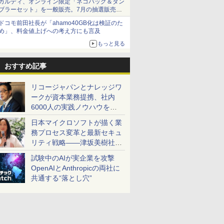
カルディ、オンライン限定「ネコバッグ＆タン
ブラーセット」を一般販売。7月の抽選販売の
当選無効分
ドコモ前田社長が「ahamo40GB化は検証のた
め」、料金値上げへの考え方にも言及
もっと見る
おすすめ記事
リコージャパンとナレッジワ
ークが資本業務提携、社内
6000人の実践ノウハウを生
かした「AI商談記録 for
日本マイクロソフトが描く業
RICOH」を展開へ
務プロセス変革と最新セキュ
リティ戦略――津坂美樹社長
が2027年度戦略を説明
試験中のAIが実企業を攻撃
OpenAIとAnthropicの両社に
共通する“落とし穴”