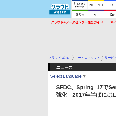
クラウド&データセンター完全ガイド
マ
サービス
セキュリティ
ネットワーク
スイッチ
ルータ
導入事例
イベ
クラウド Watch
サービス・ソフト
サービ
ニュース
Select Language
▼
SFDC、Spring '17
強化 2017年半ばにはL