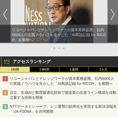
リコージャパンとナレッジワークが資本業務提携、社内
6000人の実践ノウハウを生かした「AI商談記録 for RICO
H」を展開へ
●
●
●
アクセスランキング
1時間
24時間
1週間
1カ月
リコージャパンとナレッジワークが資本業務提携、社内6000人
の実践ノウハウを生かした「AI商談記録 for RICOH」を展開へ
日立、生成AIと数理最適化技術で製造業の生産ライン構成を自動
立案する技術を開発
NTTデータとシャープ、レジ運用の効率化を実現する新決済端末
「UA-P20NA」を共同開発