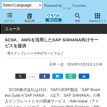
Powered by
Translate
クラウド Watch
サービス・ソフト
サービス
導入支援
カテゴリ
過去記事
検索
Impressサイト
ニュース
SCSK、AWSを活用したSAP S/4HANA向けサー
ビスを提供
導入テンプレートやPoCサービスなど
石井 一志
2016年12月21日 12:08
リスト
SCSK株式会社は21日、SAPのERP製品「SAP Busin
ess Suite 4 SAP HANA」（以下、SAP S/4HANA）の導
入テンプレートとその関連サービス「Add-Value（アド
バリュー）シリーズ」を、Amazon Web Services（AW