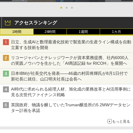
●
●
●
アクセスランキング
1時間
24時間
1週間
1カ月
日立、生成AIと数理最適化技術で製造業の生産ライン構成を自動
立案する技術を開発
リコージャパンとナレッジワークが資本業務提携、社内6000人
の実践ノウハウを生かした「AI商談記録 for RICOH」を展開へ
日本IBMが社長交代を発表――46歳の村田将輝氏が8月1日付で
新社長に就任、山口明夫社長は会長へ
AI時代に求められる経理人材、旭化成の業務改革とAI活用事例に
見る次世代ファイナンス戦略
英国政府、物議を醸していたTruman醸造所の5.2MWデータセン
ター計画を承認
もっと見る