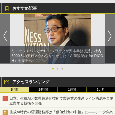
おすすめ記事
リコージャパンとナレッジワークが資本業務提携、社内
6000人の実践ノウハウを生かした「AI商談記録 for RICO
H」を展開へ
●
●
●
アクセスランキング
1時間
24時間
1週間
1カ月
日立、生成AIと数理最適化技術で製造業の生産ライン構成を自動
立案する技術を開発
生成AI時代の経理財務部は「価値創出の中核」に――データ集約