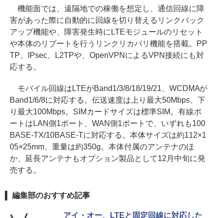
機能面では、遠隔地での稼働を想定し、通信回線に障
害があった際に自動的に回線を切り替えるリンクバック
アップ機能や、障害発生時にLTEモジュールのリセット
や本体のリブートを行うリンクリカバリ機能を搭載。PP
TP、IPsec、L2TPや、OpenVPNによるVPN接続にも対
応する。
モバイル回線はLTEがBand1/3/8/18/19/21、WCDMAが
Band1/6/8に対応する。伝送速度は上り最大50Mbps、下
り最大100Mbps。SIMカードサイズは標準SIM。有線ポ
ートはLAN側1ポート、WAN側1ポートで、いずれも100
BASE-TX/10BASE-Tに対応する。本体サイズは約112×1
05×25mm、重量は約350g。本体付属のアンテナのほ
か、延長アンテナもオプション製品として12月中旬に発
売する。
編集部のおすすめ記事
アイ・オー、LTEと固定回線に対応した