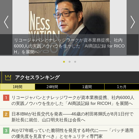
リコージャパンとナレッジワークが資本業務提携、社内
6000人の実践ノウハウを生かした「AI商談記録 for RICO
H」を展開へ
●
●
●
アクセスランキング
1時間
24時間
1週間
1カ月
リコージャパンとナレッジワークが資本業務提携、社内6000人
の実践ノウハウを生かした「AI商談記録 for RICOH」を展開へ
日本IBMが社長交代を発表――46歳の村田将輝氏が8月1日付で
新社長に就任、山口明夫社長は会長へ
AIが27年眠っていた脆弱性を発見する時代に――「パッチ適用
の優先度を見直すべき」とセキュリティ専門家