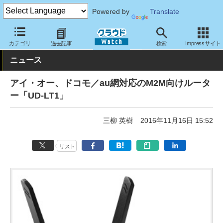
Powered by
Translate
クラウド Watch
ネットワーク
ルータ
カテゴリ
過去記事
検索
Impressサイト
ニュース
アイ・オー、ドコモ／au網対応のM2M向けルータ
ー「UD-LT1」
三柳 英樹
2016年11月16日 15:52
リスト