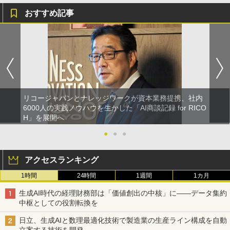
おすすめ記事
リコージャパンとナレッジワークが資本業務提携、社内
6000人の実践ノウハウを生かした「AI商談記録 for RICO
H」を展開へ
●
●
●
アクセスランキング
1時間
24時間
1週間
1カ月
生成AI時代の経理財務部は「価値創出の中核」に――データ集約
中枢としての役割転換を
日立、生成AIと数理最適化技術で製造業の生産ライン構成を自動