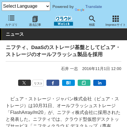
Powered by
Translate
クラウド Watch
トピック
導入事例
その他
カテゴリ
過去記事
検索
Impressサイト
ニュース
ニフティ、DaaSのストレージ基盤としてピュア・
ストレージのオールフラッシュ製品を採用
石井 一志
2016年11月1日 12:00
リスト
ピュア・ストレージ・ジャパン株式会社（ピュア・ス
トレージ）は10月31日、オールフラッシュストレージ
「FlashArray//m20」が、ニフティ株式会社に採用された
と発表した。ニフティでは、クラウド型仮想デスクトッ
プサービス「ニフティクラウド デスクトップ（専有