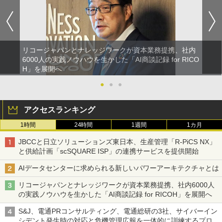
リコージャパンとナレッジワークが資本業務提携、社内
6000人の実践ノウハウを生かした「AI商談記録 for RICO
H」を展開へ
●
●
●
アクセスランキング
1時間
24時間
1週間
1カ月
JBCCと日立ソリューションズ東日本、生産管理「R-PiCS NX」
と供給計画「scSQUARE ISP」の連携サービスを提供開始
AIデータセンターに求められる新しいパワーアーキテクチャとは
リコージャパンとナレッジワークが資本業務提携、社内6000人
の実践ノウハウを生かした「AI商談記録 for RICOH」を展開へ
S&J、電通PRコンサルティング、電通総研の3社、サイバーイン
シデント発生時の対応と危機管理広報を一体的に訓練するプログ