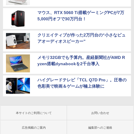
マウス、RTX 5060 Ti搭載ゲーミングPCが7万
5,000円オフで30万円台！
クリエイティブが作った2万円台の“小さなピュ
アオーディオスピーカー”
メモリ32GBでも予算内。産経新聞社がAMD R
yzen搭載dynabookを2千台導入
ハイグレードテレビ「TCL Q7D Pro」。圧巻の
色彩美で映画＆ゲームが極上体験に
本サイトのご利用について
お問い合わせ
広告掲載のご案内
編集部へのご連絡