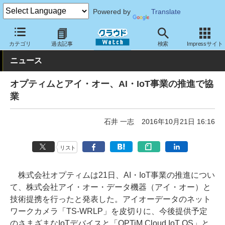
Powered by
Translate
クラウド Watch
トピック
協業・提携
国内
カテゴリ
過去記事
検索
Impressサイト
ニュース
オプティムとアイ・オー、AI・IoT事業の推進で協
業
石井 一志
2016年10月21日 16:16
リスト
株式会社オプティムは21日、AI・IoT事業の推進につい
て、株式会社アイ・オー・データ機器（アイ・オー）と
技術提携を行ったと発表した。アイオーデータのネット
ワークカメラ「TS-WRLP」を皮切りに、今後提供予定
のさまざまなIoTデバイスと「OPTiM Cloud IoT OS」と