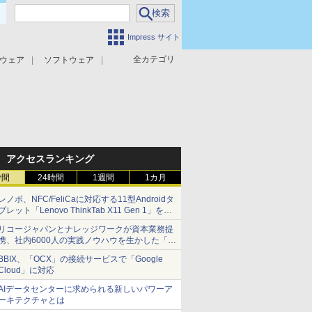
Impress サイト
全カテゴリ
ウェア
ソフトウェア
攻撃対策
マルウェア対策
アクセスランキング
時間
24時間
1週間
1カ月
レノボ、NFC/FeliCaに対応する11型Androidタ
ブレット「Lenovo ThinkTab X11 Gen 1」を発
売
リコージャパンとナレッジワークが資本業務提
携、社内6000人の実践ノウハウを生かした「AI
商談記録 for RICOH」を展開へ
BBIX、「OCX」の接続サービスで「Google
Cloud」に対応
AIデータセンターに求められる新しいパワーア
ーキテクチャとは