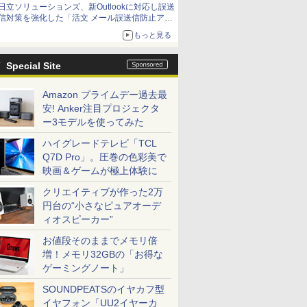
日立ソリューションズ、新Outlookに対応し誤送
信対策を強化した「活文 メール誤送信防止アド
インサービス」を提供
もっと見る
Special Site
Amazon プライムデー過去最
安! Anker注目プロジェクタ
ー3モデルを使ってみた
ハイグレードテレビ「TCL
Q7D Pro」。圧巻の色彩美で
映画＆ゲームが極上体験に
クリエイティブが作った2万
円台の“小さなピュアオーデ
ィオスピーカー”
お値段そのままでメモリ倍
増！メモリ32GBの「お得な
ゲーミングノート」
SOUNDPEATSのイヤカフ型
イヤフォン「UU2イヤーカ