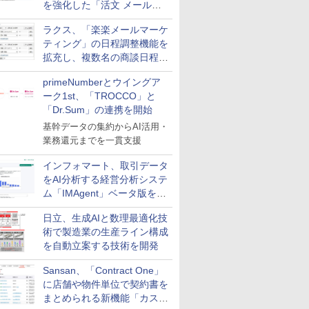
を強化した「活文 メール誤
送信防止アドインサービス」
ラクス、「楽楽メールマーケ
を提供
ティング」の日程調整機能を
拡充し、複数名の商談日程調
整を効率化
primeNumberとウイングア
ーク1st、「TROCCO」と
「Dr.Sum」の連携を開始
基幹データの集約からAI活用・
業務還元までを一貫支援
インフォマート、取引データ
をAI分析する経営分析システ
ム「IMAgent」ベータ版を提
供
日立、生成AIと数理最適化技
術で製造業の生産ライン構成
を自動立案する技術を開発
Sansan、「Contract One」
に店舗や物件単位で契約書を
まとめられる新機能「カスタ