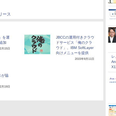
リース
T」を運
JBCCの運用付きクラウ
追加
ドサービス「俺のクラ
ウド」、IBM SoftLayer
年2月15日
向けメニューを提供
レ
2015年9月11日
An
X
スが協
12月19日