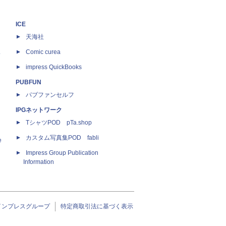
ICE
天海社
ス
Comic curea
impress QuickBooks
PUBFUN
パブファンセルフ
IPGネットワーク
TシャツPOD pTa.shop
カスタム写真集POD fabli
e
Impress Group Publication
Information
インプレスグループ
特定商取引法に基づく表示