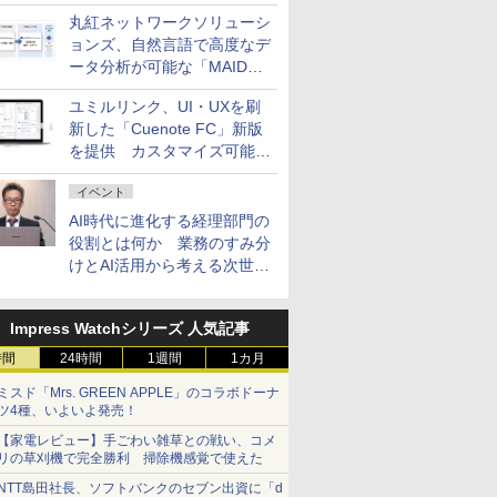
ム契約ツリー」を追加
丸紅ネットワークソリューシ
ョンズ、自然言語で高度なデ
ータ分析が可能な「MAIDOA
AI ASSIST」を9月より提供
ユミルリンク、UI・UXを刷
新した「Cuenote FC」新版
を提供 カスタマイズ可能な
ダッシュボード画面を搭載
イベント
AI時代に進化する経理部門の
役割とは何か 業務のすみ分
けとAI活用から考える次世代
ファイナンス戦略
Impress Watchシリーズ 人気記事
時間
24時間
1週間
1カ月
ミスド「Mrs. GREEN APPLE」のコラボドーナ
ツ4種、いよいよ発売！
【家電レビュー】手ごわい雑草との戦い、コメ
リの草刈機で完全勝利 掃除機感覚で使えた
NTT島田社長、ソフトバンクのセブン出資に「d