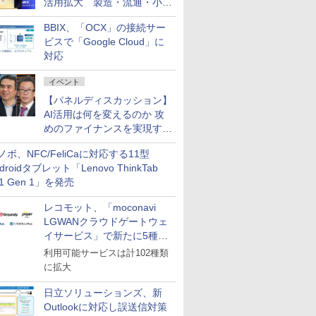
活用拡大 製造・流通・小売
企業・広告代理店などが実装
BBIX、「OCX」の接続サー
フェーズへ
ビスで「Google Cloud」に
対応
イベント
【パネルディスカッション】
AI活用は何を変えるのか 攻
めのファイナンスを実現する
業務設計とマインドセット変
ノボ、NFC/FeliCaに対応する11型
革
droidタブレット「Lenovo ThinkTab
11 Gen 1」を発売
レコモット、「moconavi
LGWANクラウドゲートウェ
イサービス」で新たに5種類
のサービスと連携開始
利用可能サービスは計102種類
に拡大
日立ソリューションズ、新
Outlookに対応し誤送信対策