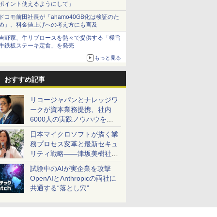
ポイント使えるようにして」
ドコモ前田社長が「ahamo40GB化は検証のた
め」、料金値上げへの考え方にも言及
吉野家、牛リブロースを熱々で提供する「極旨
牛鉄板ステーキ定食」を発売
もっと見る
おすすめ記事
リコージャパンとナレッジワ
ークが資本業務提携、社内
6000人の実践ノウハウを生
かした「AI商談記録 for
日本マイクロソフトが描く業
RICOH」を展開へ
務プロセス変革と最新セキュ
リティ戦略――津坂美樹社長
が2027年度戦略を説明
試験中のAIが実企業を攻撃
OpenAIとAnthropicの両社に
共通する“落とし穴”