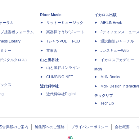
Rittor Music
イカロス出版
dフォーラム
リットーミュージック
AIRLINEweb
ップ担当者フォーラム
楽器探そう!デジマート
Jディフェンスニュー
ness Library
TシャツPOD T-OD
通訳翻訳ジャーナル
セミナー
立東舎
JレスキューWeb
 X（デジタルクロス）
山と溪谷社
イカロスアカデミー
山と溪谷オンライン
MdN
CLIMBING-NET
MdN Books
ブックス
近代科学社
MdN Design Interactiv
ing
近代科学社Digital
テックリブ
TechLib
広告掲載のご案内
編集部へのご連絡
プライバシーポリシー
会社概要