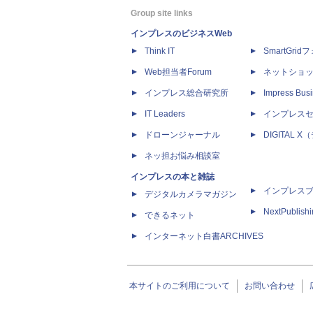
Group site links
インプレスのビジネスWeb
Think IT
SmartGri
Web担当者Forum
ネットショ
インプレス総合研究所
Impress Busi
IT Leaders
インプレス
ドローンジャーナル
DIGITAL
ネッ担お悩み相談室
インプレスの本と雑誌
インプレス
デジタルカメラマガジン
NextPublish
できるネット
インターネット白書ARCHIVES
本サイトのご利用について
お問い合わせ