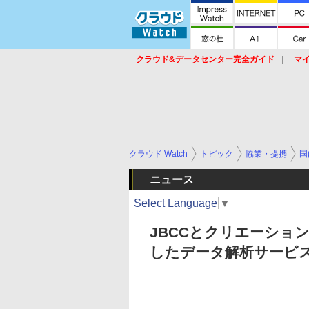
クラウド&データセンター完全ガイド
マ
サービス
セキュリティ
ネットワーク
スイッチ
ルータ
導入事例
イベ
クラウド Watch
トピック
協業・提携
国
ニュース
Select Language
▼
JBCCとクリエーションラ
したデータ解析サービ