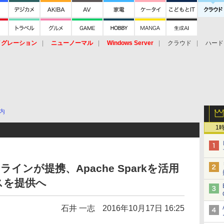
イグレーション
ニューノーマル
Windows Server
クラウド
ハード
トピック
ストレージ（HW）
オープンソース
SaaS
標的型
ント
内
1
インが提携、Apache Sparkを活用
スを提供へ
石井 一志
2016年10月17日 16:25