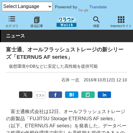
Powered by
Translate
クラウド Watch
ハード・インフラ
ハードウェア
ストレージ
カテゴリ
過去記事
検索
Impressサイト
ニュース
富士通、オールフラッシュストレージの新シリー
ズ「ETERNUS AF series」
仮想環境やDBなどに安定した高性能を提供可能
石井 一志
2016年10月12日 12:10
リスト
富士通株式会社は12日、オールフラッシュストレージ
の新製品「FUJITSU Storage ETERNUS AF series」
（以下、ETERNUS AF series）を発表した。データベー
ス処理や仮想化環境で安定した高性能を提供できるとの