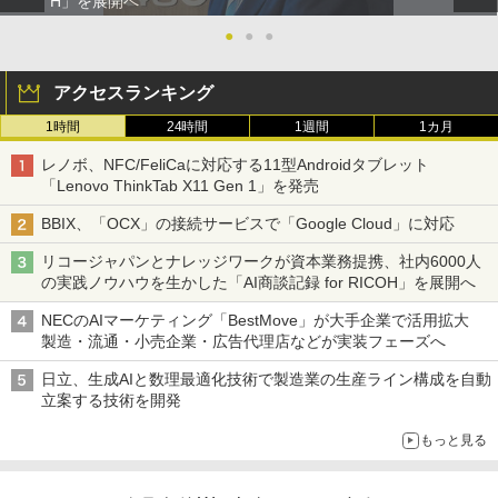
H」を展開へ
●
●
●
アクセスランキング
1時間
24時間
1週間
1カ月
レノボ、NFC/FeliCaに対応する11型Androidタブレット
「Lenovo ThinkTab X11 Gen 1」を発売
BBIX、「OCX」の接続サービスで「Google Cloud」に対応
リコージャパンとナレッジワークが資本業務提携、社内6000人
の実践ノウハウを生かした「AI商談記録 for RICOH」を展開へ
NECのAIマーケティング「BestMove」が大手企業で活用拡大
製造・流通・小売企業・広告代理店などが実装フェーズへ
日立、生成AIと数理最適化技術で製造業の生産ライン構成を自動
立案する技術を開発
もっと見る