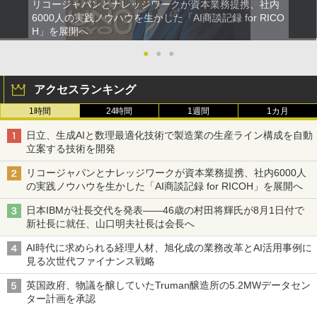
リコージャパンとナレッジワークが資本業務提携、社内
6000人の実践ノウハウを生かした「AI商談記録 for RICO
H」を展開へ
●
●
●
アクセスランキング
1時間
24時間
1週間
1カ月
日立、生成AIと数理最適化技術で製造業の生産ライン構成を自動
立案する技術を開発
リコージャパンとナレッジワークが資本業務提携、社内6000人
の実践ノウハウを生かした「AI商談記録 for RICOH」を展開へ
日本IBMが社長交代を発表――46歳の村田将輝氏が8月1日付で
新社長に就任、山口明夫社長は会長へ
AI時代に求められる経理人材、旭化成の業務改革とAI活用事例に
見る次世代ファイナンス戦略
英国政府、物議を醸していたTruman醸造所の5.2MWデータセン
ター計画を承認