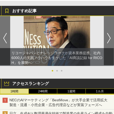
おすすめ記事
リコージャパンとナレッジワークが資本業務提携、社内
6000人の実践ノウハウを生かした「AI商談記録 for RICO
H」を展開へ
●
●
●
アクセスランキング
1時間
24時間
1週間
1カ月
NECのAIマーケティング「BestMove」が大手企業で活用拡大
製造・流通・小売企業・広告代理店などが実装フェーズへ
日立、生成AIと数理最適化技術で製造業の生産ライン構成を自動