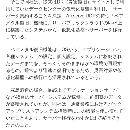
そこで同社は、従来はDR（災害復旧）サイトとして利
用していたデータセンターの仮想化基盤を利用し、サー
バーを集約することを決定。Arcserve UDPの持つ「ベア
メタル復旧」機能により、パブリッククラウドのIaaS上
に構築したシステムから、仮想化基盤へサーバーを移行
している。
ベアメタル復旧機能は、OSから、アプリケーション、
各種システム上の設定、個人設定、システムに格納され
たデータまでを、そっくりそのままほかの環境で再現す
るもの。通常より迅速に復旧できるため、災害対策や仮
想化基盤への移行にも活用されているという。
霧島酒造の場合、IaaS上でアプリケーションサーバー
など45台のサーバーシステムが稼働し、約6TBのデータ
が蓄積されていたが、同社は、通常業務におけるバック
アップ/リストアシステム構築時にこの機能を使い慣れて
いたこともあり、サーバー移行をわずか1日で実行でき
たとのこと。