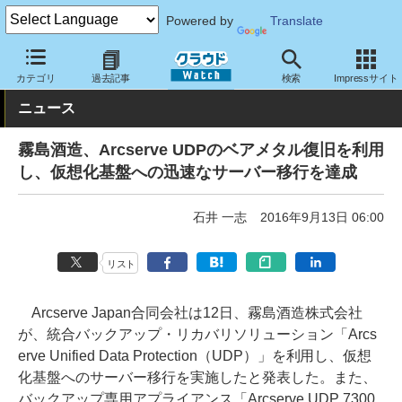
Powered by
Translate
クラウド Watch
トピック
導入事例
その他
カテゴリ
過去記事
検索
Impressサイト
ニュース
霧島酒造、Arcserve UDPのベアメタル復旧を利用
し、仮想化基盤への迅速なサーバー移行を達成
石井 一志
2016年9月13日 06:00
リスト
Arcserve Japan合同会社は12日、霧島酒造株式会社
が、統合バックアップ・リカバリソリューション「Arcs
erve Unified Data Protection（UDP）」を利用し、仮想
化基盤へのサーバー移行を実施したと発表した。また、
バックアップ専用アプライアンス「Arcserve UDP 7300