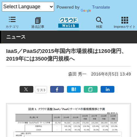
Powered by
Translate
クラウド Watch
トピック
調査・予測
カテゴリ
過去記事
検索
Impressサイト
ニュース
IaaS／PaaSの2015年国内市場規模は1260億円、
2019年には3500億円規模へ
森田 秀一
2016年8月5日 13:49
リスト