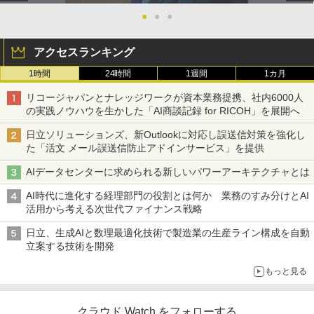
●
●
●
アクセスランキング
1時間
24時間
1週間
1カ月
リコージャパンとナレッジワークが資本業務提携、社内6000人
の実践ノウハウを生かした「AI商談記録 for RICOH」を展開へ
日立ソリューションズ、新Outlookに対応し誤送信対策を強化し
た「活文 メール誤送信防止アドインサービス」を提供
AIデータセンターに求められる新しいパワーアーキテクチャとは
AI時代に進化する経理部門の役割とは何か 業務のすみ分けとAI
活用から考える次世代ファイナンス戦略
日立、生成AIと数理最適化技術で製造業の生産ライン構成を自動
立案する技術を開発
もっと見る
クラウド Watch をフォローする