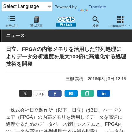
Powered by
Translate
クラウド Watch
トピック
研究開発
カテゴリ
過去記事
検索
Impressサイト
ニュース
日立、FPGAの内部メモリを活用した並列処理に
よりデータ分析速度を最大100倍に高速化する処理
技術を開発
三柳 英樹
2016年8月3日 12:15
リスト
株式会社日立製作所（以下、日立）は3日、ハードウ
ェア（FPGA）の内部メモリを活用してデータを高速に
処理するためのデータベース管理システムと、FPGA内
でデータを高速に並列処理する技術を開発し、データ分