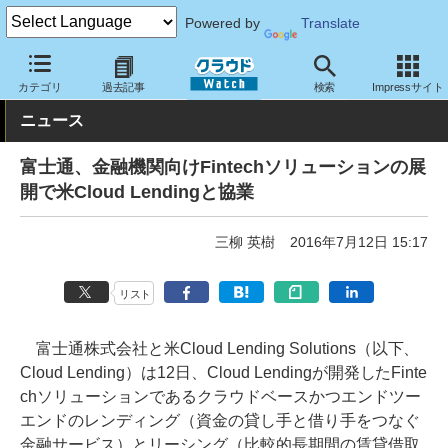
Powered by
Translate
クラウド Watch
トピック
協業・提携
その他
カテゴリ
過去記事
検索
Impressサイト
ニュース
富士通、金融機関向けFintechソリューションの展
開で米Cloud Lendingと協業
三柳 英樹
2016年7月12日 15:17
リスト
富士通株式会社と米Cloud Lending Solutions（以下、
Cloud Lending）は12日、Cloud Lendingが開発したFinte
chソリューションであるクラウドベースかつエンドツー
エンドのレンディング（資金の貸し手と借り手をつなぐ
金融サービス）とリーシング（比較的長期間の賃貸借取