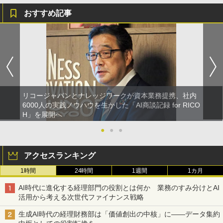
おすすめ記事
リコージャパンとナレッジワークが資本業務提携、社内
6000人の実践ノウハウを生かした「AI商談記録 for RICO
H」を展開へ
●
●
●
アクセスランキング
1時間
24時間
1週間
1カ月
AI時代に進化する経理部門の役割とは何か 業務のすみ分けとAI
活用から考える次世代ファイナンス戦略
生成AI時代の経理財務部は「価値創出の中核」に――データ集約