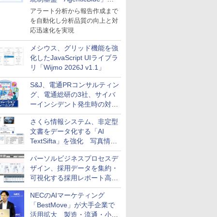
導入
アラート分析から報告作成まで
を自動化し分析品質の向上と対
応迅速化を実現
メシウス、グリッド機能を強
化したJavaScript UIライブラ
リ「Wijmo 2026J v1.1」
S&J、電通PRコンサルティン
グ、電通総研の3社、サイバ
ーインシデント発生時の対応
と危機管理広報を一体的に訓
さくら情報システム、非定型
練するプログラムを提供
文書をデータ化する「AI
TextSifta」を強化 写真情報
のデータ化などに対応
パーソルビジネスプロセスデ
ザイン、採用データを集約・
可視化する採用レポート高速
化サービスを提供
NECのAIマーケティング
「BestMove」が大手企業で
活用拡大 製造・流通・小売