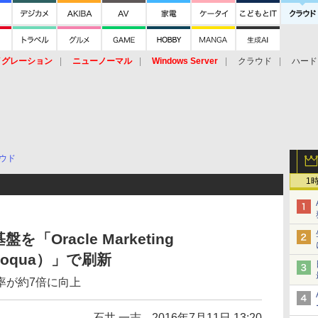
イグレーション
ニューノーマル
Windows Server
クラウド
ハード
トピック
ストレージ（HW）
オープンソース
SaaS
標的型
ント
ウド
1
Oracle Marketing
 Eloqua）」で刷新
率が約7倍に向上
石井 一志
2016年7月11日 13:20