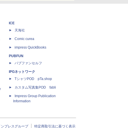
ICE
天海社
ス
Comic curea
impress QuickBooks
PUBFUN
パブファンセルフ
IPGネットワーク
TシャツPOD pTa.shop
カスタム写真集POD fabli
e
Impress Group Publication
Information
インプレスグループ
特定商取引法に基づく表示