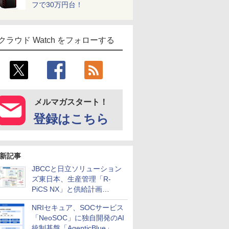
フで30万円台！
クラウド Watch をフォローする
メルマガスタート！
登録はこちら
新記事
JBCCと日立ソリューション
ズ東日本、生産管理「R-
PiCS NX」と供給計画
「scSQUARE ISP」の連携サ
NRIセキュア、SOCサービス
ービスを提供開始
「NeoSOC」に独自開発のAI
統制基盤「AgenticBlue」を