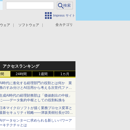
Impress サイト
全カテゴリ
ウェア
ソフトウェア
攻撃対策
マルウェア対策
アクセスランキング
時間
24時間
1週間
1カ月
AI時代に進化する経理部門の役割とは何か 業
務のすみ分けとAI活用から考える次世代ファイ
ナンス戦略
生成AI時代の経理財務部は「価値創出の中核」
に――データ集約中枢としての役割転換を
日本マイクロソフトが描く業務プロセス変革と
最新セキュリティ戦略――津坂美樹社長が2027
年度戦略を説明
AIデータセンターに求められる新しいパワーア
ーキテクチャとは