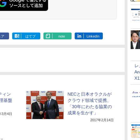
ェア
はてブ
note
LinkedIn
レ
An
X
ケティン
NECと日本オラクルが
理基盤
クラウド領域で提携、
「30年にわたる協業の
成果を生かす」
5年3月4日
2017年2月14日