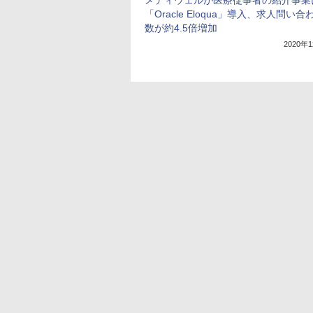
メディウェルが医療従事者の紹介事業
「Oracle Eloqua」導入、求人問い合
数が約4.5倍増加
2020年