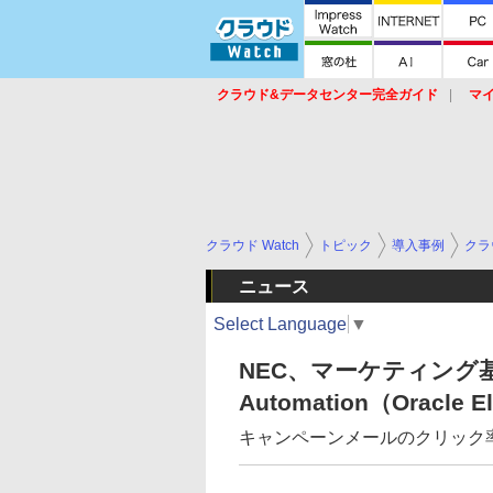
クラウド&データセンター完全ガイド
マ
サービス
セキュリティ
ネットワーク
スイッチ
ルータ
導入事例
イベ
クラウド Watch
トピック
導入事例
クラ
ニュース
Select Language
▼
NEC、マーケティング基盤を「
Automation（Oracle
キャンペーンメールのクリック