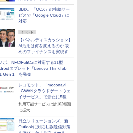
企業・広告代理店などが実装
BBIX、「OCX」の接続サー
フェーズへ
ビスで「Google Cloud」に
対応
イベント
【パネルディスカッション】
AI活用は何を変えるのか 攻
めのファイナンスを実現する
業務設計とマインドセット変
ノボ、NFC/FeliCaに対応する11型
革
droidタブレット「Lenovo ThinkTab
11 Gen 1」を発売
レコモット、「moconavi
LGWANクラウドゲートウェ
イサービス」で新たに5種類
のサービスと連携開始
利用可能サービスは計102種類
に拡大
日立ソリューションズ、新
Outlookに対応し誤送信対策
を強化した「活文 メール誤