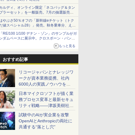
カルディ、オンライン限定「ネコバッグ＆タン
ブラーセット」を一般販売。7月の抽選販売の
当選無効分
はやぶさ50％オフの「新幹線eチケット（トク
だ値スペシャル28）」発売。秋冬乗車分、えき
ねっと限定
「RE/100 1/100 デナン・ゾン」のサンプルがガ
ンダムベースに展示中。クロスボーン・バンガ
ードの制式量産機が間もなく発送【ガンダムベ
もっと見る
ース撮り下ろし】
おすすめ記事
リコージャパンとナレッジワ
ークが資本業務提携、社内
6000人の実践ノウハウを生
かした「AI商談記録 for
日本マイクロソフトが描く業
RICOH」を展開へ
務プロセス変革と最新セキュ
リティ戦略――津坂美樹社長
が2027年度戦略を説明
試験中のAIが実企業を攻撃
OpenAIとAnthropicの両社に
共通する“落とし穴”