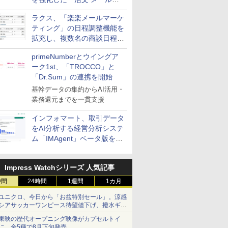
送信防止アドインサービス」
ラクス、「楽楽メールマーケ
を提供
ティング」の日程調整機能を
拡充し、複数名の商談日程調
整を効率化
primeNumberとウイングア
ーク1st、「TROCCO」と
「Dr.Sum」の連携を開始
基幹データの集約からAI活用・
業務還元までを一貫支援
インフォマート、取引データ
をAI分析する経営分析システ
ム「IMAgent」ベータ版を提
供
Impress Watchシリーズ 人気記事
時間
24時間
1週間
1カ月
ユニクロ、今日から「お盆特別セール」。涼感
シアサッカーワンピース待望値下げ、撥水ギア
ショーツは1990円に
東映の歴代オープニング映像がカプセルトイ
に。全5種で8月下旬発売