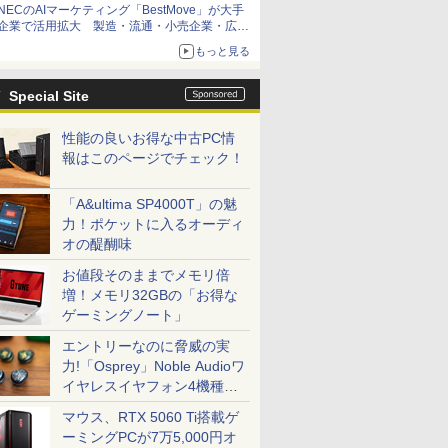
NECのAIマーケティング「BestMove」が大手
企業で活用拡大 製造・流通・小売企業・広告
代理店などが実装フェーズへ
もっと見る
Special Site
性能の良いお得な中古PC情
報はこのページでチェック！
「A&ultima SP4000T」の魅
力！ポケットに入るオーディ
オの醍醐味
お値段そのままでメモリ倍
増！メモリ32GBの「お得な
ゲーミングノート」
エントリーなのに脅威の実
力!「Osprey」Noble Audioワ
イヤレスイヤフォン4機種を
一気に聴く
マウス、RTX 5060 Ti搭載ゲ
ーミングPCが7万5,000円オ