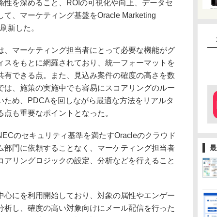
係性を深めること、ROIの可視化や向上、データセ
マーケティング基盤をOracle Marketing
a）で刷新した。
、マーケティング担当者にとって必要な機能がグ
ィスをもとに網羅されており、統一フォーマットを
共有できる点。また、見込み案件の確度の高さを数
では、施策の実施中でも容易にスコアリングのルー
いため、PDCAを回しながら最適な方法をリアルタ
る点も重要なポイントとなった。
Cのセキュリティ基準を満たすOracleのクラウド
ム部門に依頼することなく、マーケティング担当者
最
コアリングロジックの設定、分析などを行えること
心にを利用開始しており、対象の属性やエンゲー
分析し、確度の高い対象向けにメール配信を行った