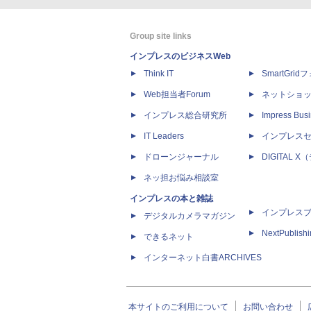
Group site links
インプレスのビジネスWeb
Think IT
SmartGri
Web担当者Forum
ネットショ
インプレス総合研究所
Impress Busi
IT Leaders
インプレス
ドローンジャーナル
DIGITAL
ネッ担お悩み相談室
インプレスの本と雑誌
インプレス
デジタルカメラマガジン
NextPublish
できるネット
インターネット白書ARCHIVES
本サイトのご利用について
お問い合わせ