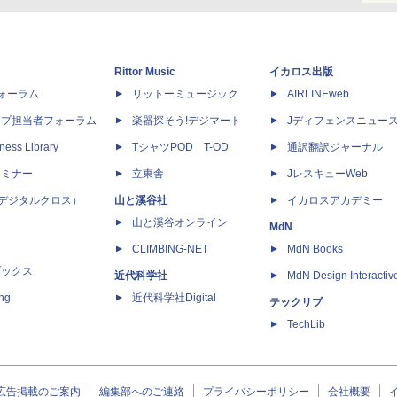
Rittor Music
イカロス出版
dフォーラム
リットーミュージック
AIRLINEweb
ップ担当者フォーラム
楽器探そう!デジマート
Jディフェンスニュー
ness Library
TシャツPOD T-OD
通訳翻訳ジャーナル
セミナー
立東舎
JレスキューWeb
 X（デジタルクロス）
山と溪谷社
イカロスアカデミー
山と溪谷オンライン
MdN
CLIMBING-NET
MdN Books
ブックス
近代科学社
MdN Design Interactiv
ing
近代科学社Digital
テックリブ
TechLib
広告掲載のご案内
編集部へのご連絡
プライバシーポリシー
会社概要