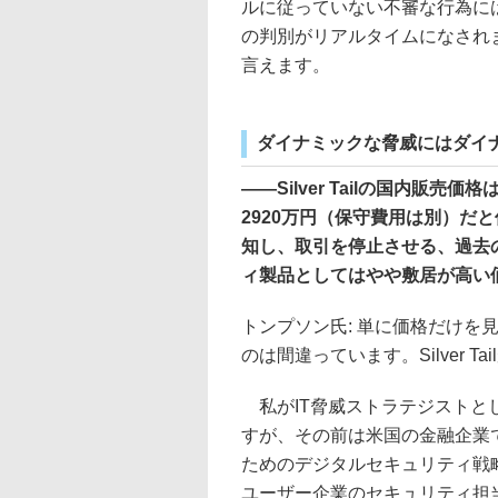
ルに従っていない不審な行為に
の判別がリアルタイムになされます
言えます。
ダイナミックな脅威にはダイ
――Silver Tailの国内販
2920万円（保守費用は別）だ
知し、取引を停止させる、過去
ィ製品としてはやや敷居が高い
トンプソン氏: 単に価格だけを見て
のは間違っています。Silver
私がIT脅威ストラテジストとし
すが、その前は米国の金融企業であ
ためのデジタルセキュリティ戦
ユーザー企業のセキュリティ担当者