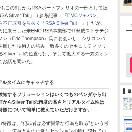
もこの9月からRSAポートフォリオの一部として販
Silver Tail」（参考記事：
『EMCジャパン、
取引を見抜く「RSA Silver Tail」』
）だが、
に来日した米EMC RSA事業部でIT脅威ストラテジ
（Eric Thompson）氏にお会いし、シリコンバ
注目した技術力の強み、数多くのセキュリティソリ
ilver Tailの位置づけ、そして拡大する一方のオン
てお話を聞いた。
アルタイムにキャッチする
最
検知するソリューションはいくつものベンダから出
らSilver Tailの精度の高さとリアルタイム性は
特徴について簡単に教えていただけますか。
lの最大の特徴は、“犯罪者は必ず異常な行為を取る”という考
スし、何百万もの正常なセッションの陰に隠れてい