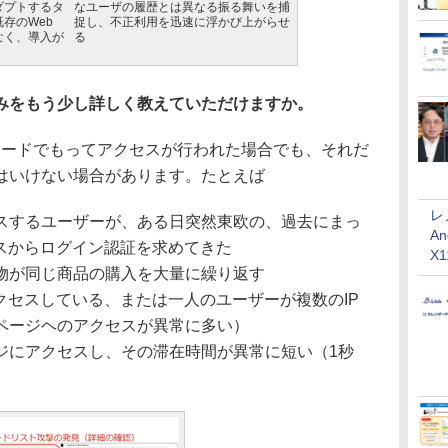
ダプトするタ
なユーザの履歴とは異なる振る舞いを捕
存のWeb
捉し、不正利用を迅速に浮かび上がらせ
なく、導入が
る
みをもう少し詳しく教えていただけますか。
スワードでもってアクセスが行われた場合でも、それだ
はいけない場合があります。たとえば
レ
スするユーザーが、ある日突然東欧の、過去にまっ
An
レスからログイン認証を求めてきた
X
物が同じ商品の購入を大量に繰り返す
クセスしている、または一人のユーザーが複数のIP
ページヘのアクセスが異常に多い）
ジにアクセスし、その滞在時間が異常に短い（1秒