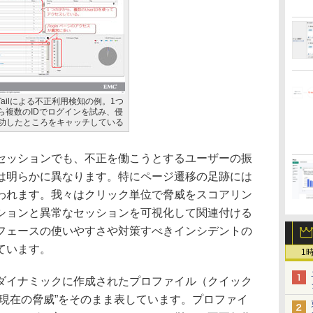
er Tailによる不正利用検知の例。1つ
から複数のIDでログインを試み、侵
功したところをキャッチしている
セッションでも、不正を働こうとするユーザーの振
は明らかに異なります。特にページ遷移の足跡には
われます。我々はクリック単位で脅威をスコアリン
ションと異常なセッションを可視化して関連付ける
フェースの使いやすさや対策すべきインシデントの
ています。
1
イナミックに作成されたプロファイル（クイック
“現在の脅威”をそのまま表しています。プロファイ