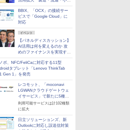
活用拡大 製造・流通・小売
企業・広告代理店などが実装
BBIX、「OCX」の接続サー
フェーズへ
ビスで「Google Cloud」に
対応
イベント
【パネルディスカッション】
AI活用は何を変えるのか 攻
めのファイナンスを実現する
業務設計とマインドセット変
ノボ、NFC/FeliCaに対応する11型
革
droidタブレット「Lenovo ThinkTab
11 Gen 1」を発売
レコモット、「moconavi
LGWANクラウドゲートウェ
イサービス」で新たに5種類
のサービスと連携開始
利用可能サービスは計102種類
に拡大
日立ソリューションズ、新
Outlookに対応し誤送信対策