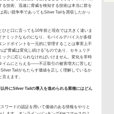
する技術、迅速に脅威を検知する技術は本当に群を
い競争率であってもSilver Tailを買収したかっ
ひと口に言っても10年前と現在では大きく違いま
ダイナミックなものになり、モバイルデバイスが多様
エンドポイントを一元的に管理することは事実上不
れば“脅威は変化し続ける”ものであり、セキュリテ
ミックに応じられなければいけません。変化を常時
タイムにとらえる――不正取引の被害増大に苦しむ
lver Tailがもたらす価値を正しく理解しているか
と言えます。
にSilver Tailの導入を進められる業種にはどん
。
Dとパスワードの認証を用いて価値のある情報をやりと
ーします。オンラインバンキングやeコマースのよ