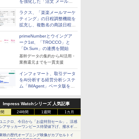
を強化した「活文 メール誤
送信防止アドインサービス」
ラクス、「楽楽メールマーケ
を提供
ティング」の日程調整機能を
拡充し、複数名の商談日程調
整を効率化
primeNumberとウイングア
ーク1st、「TROCCO」と
「Dr.Sum」の連携を開始
基幹データの集約からAI活用・
業務還元までを一貫支援
インフォマート、取引データ
をAI分析する経営分析システ
ム「IMAgent」ベータ版を提
供
Impress Watchシリーズ 人気記事
時間
24時間
1週間
1カ月
ユニクロ、今日から「お盆特別セール」。涼感
シアサッカーワンピース待望値下げ、撥水ギア
ショーツは1990円に
東映の歴代オープニング映像がカプセルトイ