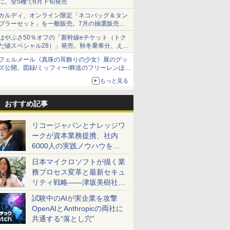
に。全5種で8月下旬発売
カルディ、オンライン限定「ネコバッグ＆タン
ブラーセット」を一般販売。7月の抽選販売の
当選無効分
はやぶさ50％オフの「新幹線eチケット（トク
だ値スペシャル28）」発売。秋冬乗車分、えき
ねっと限定
フェルメール《真珠の耳飾りの少女》展のグッ
ズ公開。図録/ミッフィー/葬送のフリーレンほ
か、注目ブランドコラボが実現
もっと見る
おすすめ記事
リコージャパンとナレッジワ
ークが資本業務提携、社内
6000人の実践ノウハウを生
かした「AI商談記録 for
日本マイクロソフトが描く業
RICOH」を展開へ
務プロセス変革と最新セキュ
リティ戦略――津坂美樹社長
が2027年度戦略を説明
試験中のAIが実企業を攻撃
OpenAIとAnthropicの両社に
共通する“落とし穴”