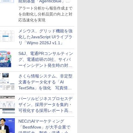
統制基盤「AgenticBlue」を
導入
アラート分析から報告作成まで
を自動化し分析品質の向上と対
応迅速化を実現
メシウス、グリッド機能を強
化したJavaScript UIライブラ
リ「Wijmo 2026J v1.1」
S&J、電通PRコンサルティン
グ、電通総研の3社、サイバ
ーインシデント発生時の対応
と危機管理広報を一体的に訓
さくら情報システム、非定型
練するプログラムを提供
文書をデータ化する「AI
TextSifta」を強化 写真情報
のデータ化などに対応
パーソルビジネスプロセスデ
ザイン、採用データを集約・
可視化する採用レポート高速
化サービスを提供
NECのAIマーケティング
「BestMove」が大手企業で