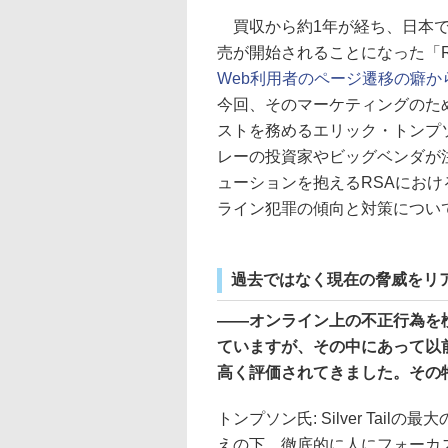
買収から約1年が経ち、日本で
売が開始されることになった「RSA 
Web利用者のページ遷移の癖から不正
今回、そのマーケティングのため
ストを務めるエリック・トンプソン
レーの投資家やビッグベンダが
ューションを抱えるRSAにおけるS
ライン犯罪の傾向と対策につい
過去ではなく現在の脅威をリ
――オンライン上の不正行為を
ていますが、その中にあって以前か
高く評価されてきました。その
トンプソン氏: Silver Tai
えの下、徹底的に人にフォーカ