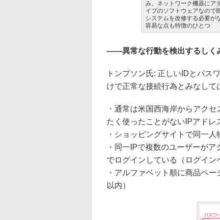
み。ネットワーク機器にア
イプのソフトウェアなので既
システムを改修する必要が
容易な点も特徴のひとつ
――異常な行動を検出するしく
トンプソン氏: 正しいIDとパ
けで正常な接続行為とみなして
・通常は米国西海岸からアクセ
たく使ったことがないIPアド
・ショッピングサイトで同一人
・同一IPで複数のユーザーがア
でログインしている（ログイン
・アルファベット順に商品ペー
以内）