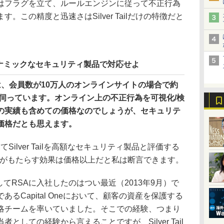
はフラグを立て、ルールエンジンに従って不正行為
。この精度と迅速さはSilver Tailだけの特徴だと
ナミックなセキュリティ製品で対応せよ
売価格は、会員数が10万人のオンラインサイトの場合で約
と伺っています。オンライン上の不正行為を可視化/検
の実績も含めての価格なのでしょうが、セキュリテ
価格だとも思えます。
Silver Tailを高額なセキュリティ製品と評価する
 Tailがもたらす効果は価格以上だと私は断言できます。
てRSAに入社したのはつい最近（2013年9月）で
るCapital Oneにおいて、顧客の資産を保護する
略チームを率いていました。そこでの経験、つまり
としての経験から言えることですが、Silver Tail