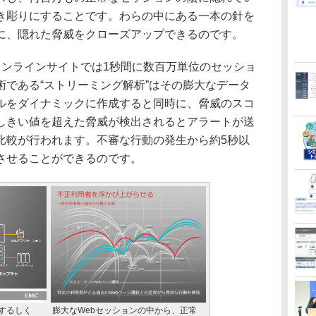
き彫りにすることです。わらの中にある一本の針を
に、隠れた脅威をクローズアップできるのです。
大なオンラインサイトでは1秒間に数百万単位のセッショ
術である“ストリーミング解析”はその膨大なデータ
ルをダイナミックに作成すると同時に、脅威のスコ
しきい値を超えた脅威が検出されるとアラートが送
比較が行われます。不審な行動の発生から約5秒以
させることができるのです。
検知するしく
膨大なWebセッションの中から、正常