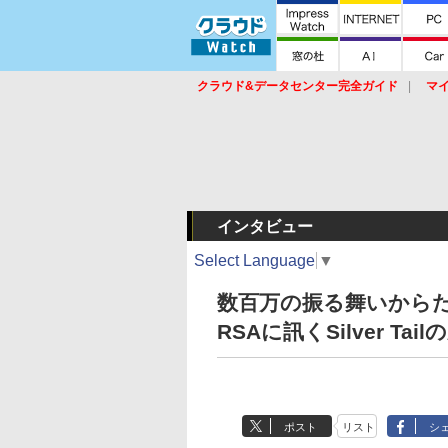
クラウド&データセンター完全ガイド
マ
サービス
セキュリティ
ネットワーク
スイッチ
ルータ
導入事例
イベ
インタビュー
Select Language
▼
数百万の振る舞いから
RSAに訊くSilver Tai
ポスト
リスト
シ