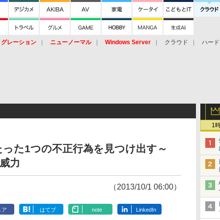
イグレーション
ニューノーマル
Windows Server
クラウド
ハード
トピック
ストレージ（HW）
オープンソース
SaaS
標的型
ント
1
たった1つの不正行為を見つけ出す～
lの威力
（2013/10/1 06:00）
ェア
はてブ
note
LinkedIn