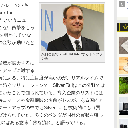
ンバレーのセキュ
 Tail
買収したというニュー
くない衝撃をもっ
額を明かしていな
の金額が動いたと
来日会見でSilver TailをPRするトンプソ
ン氏
脅威が拡大するに
トアップに対する
向にある。特に注目度が高いのが、リアルタイムで
ぐソリューションで、Silver Tailはこの分野では
ていたことで知られている。導入企業のリストには
などの大手eコマースや金融機関の名前が並ぶが、ある国内ア
アップの中でもSilver Tailは技術的にも（買
づけられていた。多くのベンダが同社の買収を狙っ
ったのはある意味自然な流れ」と語っている。