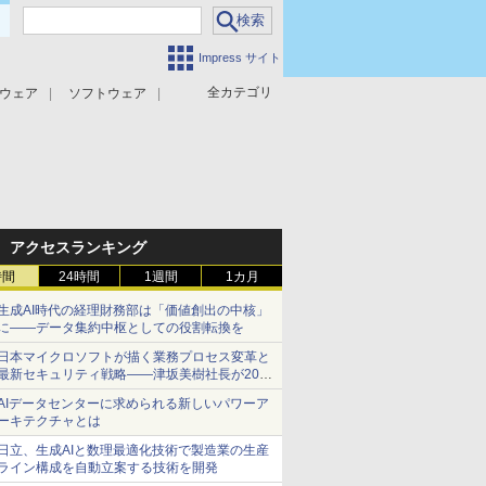
Impress サイト
全カテゴリ
ウェア
ソフトウェア
攻撃対策
マルウェア対策
アクセスランキング
時間
24時間
1週間
1カ月
生成AI時代の経理財務部は「価値創出の中核」
に――データ集約中枢としての役割転換を
日本マイクロソフトが描く業務プロセス変革と
最新セキュリティ戦略――津坂美樹社長が2027
年度戦略を説明
AIデータセンターに求められる新しいパワーア
ーキテクチャとは
日立、生成AIと数理最適化技術で製造業の生産
ライン構成を自動立案する技術を開発