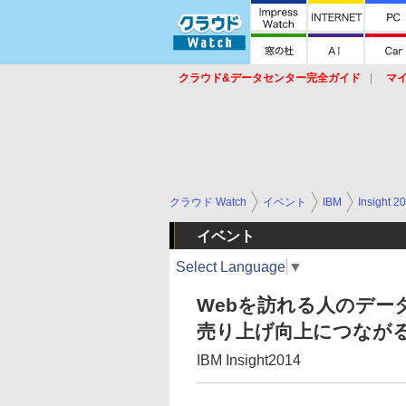
クラウド&データセンター完全ガイド
マ
サービス
セキュリティ
ネットワーク
スイッチ
ルータ
導入事例
イベ
クラウド Watch
イベント
IBM
Insight 2
イベント
Select Language
▼
Webを訪れる人のデー
売り上げ向上につなが
IBM Insight2014