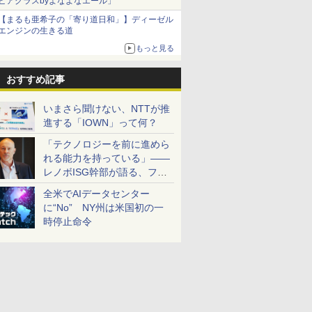
ビアグラスbyよなよなエール」
【まるも亜希子の「寄り道日和」】ディーゼル
エンジンの生きる道
もっと見る
おすすめ記事
いまさら聞けない、NTTが推
進する「IOWN」って何？
「テクノロジーを前に進めら
れる能力を持っている」――
レノボISG幹部が語る、フル
スタックと水冷技術の強み
全米でAIデータセンター
に“No” NY州は米国初の一
時停止命令