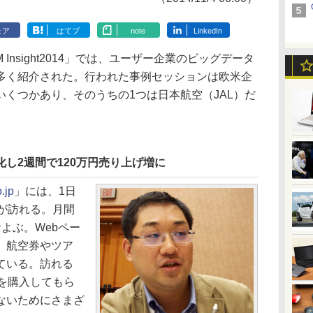
ェア
はてブ
note
LinkedIn
nsight2014」では、ユーザー企業のビッグデータ
多く紹介された。行われた事例セッションは欧米企
くつかあり、そのうちの1つは日本航空（JAL）だ
化し2週間で120万円売り上げ増に
.jp
」には、1日
が訪れる。月間
よぶ。Webペー
、航空券やツア
ている。訪れる
を購入してもら
ないためにさまざ