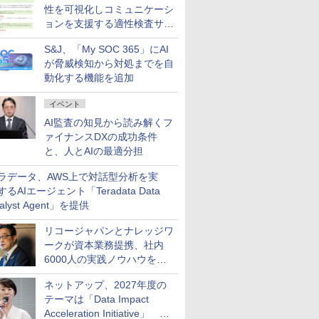
性を可視化しコミュニケーシ
ョンを支援する適性検査サー
ビスを提供
S&J、「My SOC 365」にAI
が脅威検知から対処までを自
動化する機能を追加
イベント
AI監査の知見から読み解くフ
ァイナンスDXの成功条件
と、人とAIの最適分担
ラデータ、AWS上で対話型分析を実
するAIエージェント「Teradata Data
alyst Agent」を提供
リコージャパンとナレッジワ
ークが資本業務提携、社内
6000人の実践ノウハウを生
かした「AI商談記録 for
ネットアップ、2027年度の
RICOH」を展開へ
テーマは「Data Impact
Acceleration Initiative」 AI