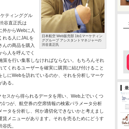
マーケティンググル
の渋谷直正氏は
外からWebに人
日本航空 Web販売部 1to1マーケティン
れる人にJALを
ググループ アシスタントマネジャーの
渋谷直正氏
さんの商品を購入
から人を呼んでく
の施策を行い集客しなければならない。もちろんそれ
れてくれるユーザーを確実に購買に結び付けること
をしにWebを訪れているのか、それを分析しマーケ
がある。
最
クセスから得られるデータを用い、Web上でいくつ
の1つが、航空券の空席情報の検索パラメータ分析
メータを分析し、何か適切化できないかと考えまし
運賃メニューがあります。それを売るためにどうす
渋谷氏。