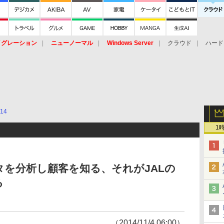
イグレーション
ニューノーマル
Windows Server
クラウド
ハード
トピック
ストレージ（HW）
オープンソース
SaaS
標的型
ント
014
1
タを分析し顧客を知る、それがJALの
る
（2014/11/4 06:00）