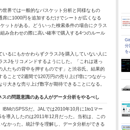
世界では一般的なバスケット分析と同様なもの
席に1000円を追加するだけでシートが広くなる
チケットがある。どういった検索条件の場合にクラス
の組み合わせの際に高い確率で購入する4つのルール
G
分
を
いるにもかかわらずクラスJを購入していない人に
ラスJをリコメンドするようにした。「これは迷っ
の人たちの背中を押すものです」と渋谷氏。結果的
ることで2週間で120万円の売り上げ増につながっ
なり大きな売り上げ数字が期待できることになる。
ネスの問題意識のある人がデータ分析をやるべし
のSPSSだ。JALでは2010年10月に1to1マー
Sを導入したのは2011年12月だった。当初は、この
いなかった。統計学を理解し、データ分析ができる