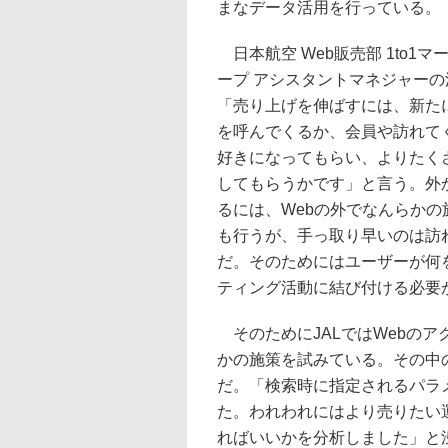
まなデータ活用を行っている。
日本航空 Web販売部 1to1
ープ アシスタントマネジャー
「売り上げを伸ばすには、新たに
を呼んでくるか、会員や訪れてく
好きになってもらい、よりたく
してもらうかです」と言う。外
るには、Webの外でなんらか
も行うが、手っ取り早いのは訪
だ。そのためにはユーザーが何
ティング活動に結び付ける必要
そのためにJALではWebのア
かの施策を試みている。その中
だ。「検索時に指定されるパラ
た。われわれにはより売りたい
ればいいかを分析しました」と