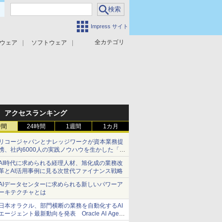
Impress サイト
全カテゴリ
ウェア
ソフトウェア
攻撃対策
マルウェア対策
アクセスランキング
時間
24時間
1週間
1カ月
リコージャパンとナレッジワークが資本業務提
携、社内6000人の実践ノウハウを生かした「AI
商談記録 for RICOH」を展開へ
AI時代に求められる経理人材、旭化成の業務改
革とAI活用事例に見る次世代ファイナンス戦略
AIデータセンターに求められる新しいパワーア
ーキテクチャとは
日本オラクル、部門横断の業務を自動化するAI
エージェント最新動向を発表 Oracle AI Agent
Studioで企業の意思決定と開発を加速