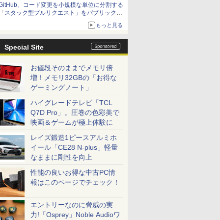
GitHub、コード変更を小規模な単位に分割する
「スタック型プルリクエスト」をパブリックプ
レビューで提供
もっと見る
Special Site
お値段そのままでメモリ倍
増！メモリ32GBの「お得な
ゲーミングノート」
ハイグレードテレビ「TCL
Q7D Pro」。圧巻の色彩美で
映画＆ゲームが極上体験に
レイズ鍛造1ピースアルミホ
イール「CE28 N-plus」軽量
なままに剛性を向上
性能の良いお得な中古PC情
報はこのページでチェック！
エントリーなのに脅威の実
力!「Osprey」Noble Audioワ