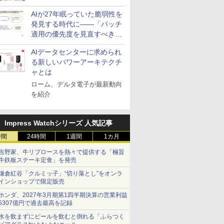
活用を成果へつなぐ3つの方
AIが27年眠っていた脆弱性を
針を発表
発見する時代に――「パッチ
適用の優先度を見直すべき」
とセキュリティ専門家
AIデータセンターに求められ
る新しいパワーアーキテクチ
ャとは
ローム、デルタ電子が最新動向
を紹介
Impress Watchシリーズ 人気記事
時間
24時間
1週間
1カ月
吉野家、牛リブロースを熱々で提供する「極旨
牛鉄板ステーキ定食」を発売
鎌倉紅谷「クルミッ子」“切り落とし”をオンラ
インショップで限定販売
ホンダ、2027年3月期第1四半期決算の営業利益
5307億円で過去最高を記録
水を飲まずにビールを飲むと倒れる「ふらつく