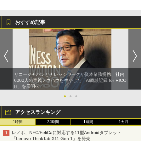
おすすめ記事
リコージャパンとナレッジワークが資本業務提携、社内
6000人の実践ノウハウを生かした「AI商談記録 for RICO
H」を展開へ
●
●
●
アクセスランキング
1時間
24時間
1週間
1カ月
レノボ、NFC/FeliCaに対応する11型Androidタブレット
「Lenovo ThinkTab X11 Gen 1」を発売