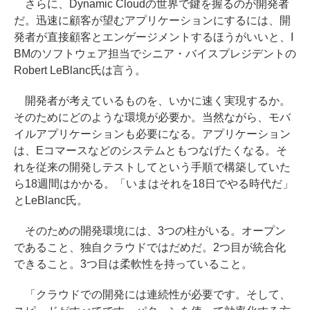
さらに、Dynamic Cloudの世界で鍵を握るのが開発者
だ。迅速に顧客が望むアプリケーションにするには、開
発者が直接顧客とエンゲージメントするほうがいいと、I
BMのソフトウェア担当でシニア・バイスプレジデントの
Robert LeBlanc氏は言う。
開発者が考えているものを、いかに速く実現するか。
そのためにどのような環境が必要か。当然ながら、モバ
イルアプリケーションも必要になる。アプリケーション
は、Eコマースなどのシステムともつなげたくなる。そ
れを従来の開発しテストしてという手順で構築していた
ら18週間はかかる。「いまはそれを18日でやる時代だ」
とLeBlanc氏。
そのための開発環境には、3つの柱がいる。オープン
であること、独自クラウドではだめだ。2つ目が統合化
できること。3つ目は柔軟性を持っていること。
「クラウドでの開発には連続性が必要です。そして、