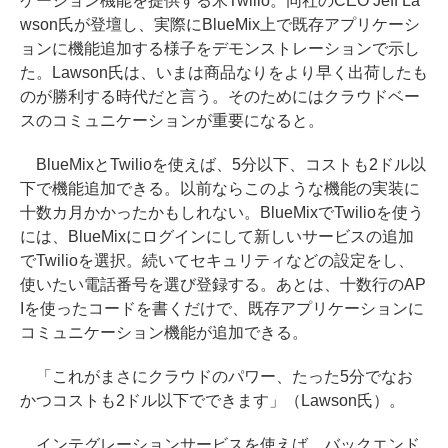
ケーション機能を提供する米Twilio。同社のCEO Jeff La
wson氏が登壇し、実際にBlueMix上で既存アプリケーシ
ョンに機能追加する様子をデモンストレーションで示し
た。Lawson氏は、いまは商品なりをより早く出荷したも
のが勝利する時代だと言う。そのためにはクラウドベー
スのコミュニケーションが重要になると。
BlueMixとTwilioを使えば、5分以下、コストも2ドル以
下で機能追加できる。以前ならこのような機能の実装に
十数カ月かかったかもしれない。BlueMixでTwilioを使う
には、BlueMixにログインにして新しいサービスの追加
でTwilioを選択。続いてセキュリティなどの設定をし、
使いたい電話番号を選び登録する。あとは、十数行のAP
Iを使ったコードを書くだけで、既存アプリケーションに
コミュニケーション機能が追加できる。
「これがまさにクラウドのパワー、たった5分でなお
かつコストも2ドル以下でできます」（Lawson氏）。
インテグレーションサービスを使えば、バックエンド