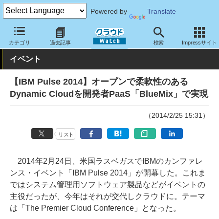
Powered by
Translate
クラウド Watch
イベント
IBM
IBM Pulse 2014
カテゴリ
過去記事
検索
Impressサイト
イベント
【IBM Pulse 2014】オープンで柔軟性のある
Dynamic Cloudを開発者PaaS「BlueMix」で実現
（2014/2/25 15:31）
リスト
2014年2月24日、米国ラスベガスでIBMのカンファレ
ンス・イベント「IBM Pulse 2014」が開幕した。これま
ではシステム管理用ソフトウェア製品などがイベントの
主役だったが、今年はそれが交代しクラウドに。テーマ
は「The Premier Cloud Conference」となった。