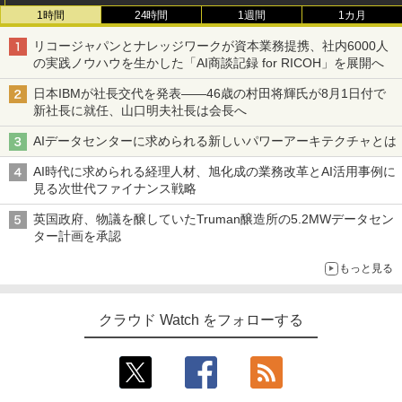
1時間
24時間
1週間
1カ月
リコージャパンとナレッジワークが資本業務提携、社内6000人
の実践ノウハウを生かした「AI商談記録 for RICOH」を展開へ
日本IBMが社長交代を発表――46歳の村田将輝氏が8月1日付で
新社長に就任、山口明夫社長は会長へ
AIデータセンターに求められる新しいパワーアーキテクチャとは
AI時代に求められる経理人材、旭化成の業務改革とAI活用事例に
見る次世代ファイナンス戦略
英国政府、物議を醸していたTruman醸造所の5.2MWデータセン
ター計画を承認
もっと見る
クラウド Watch をフォローする