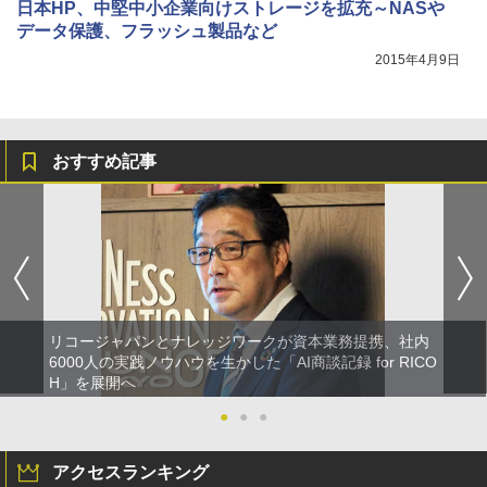
日本HP、中堅中小企業向けストレージを拡充～NASや
データ保護、フラッシュ製品など
2015年4月9日
おすすめ記事
リコージャパンとナレッジワークが資本業務提携、社内
6000人の実践ノウハウを生かした「AI商談記録 for RICO
H」を展開へ
●
●
●
アクセスランキング