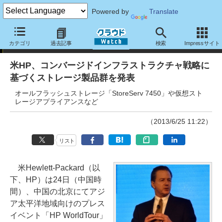
Powered by
Translate
イベント
カテゴリ
過去記事
検索
Impressサイト
米HP、コンバージドインフラストラクチャ戦略に
基づくストレージ製品群を発表
オールフラッシュストレージ「StoreServ 7450」や仮想スト
レージアプライアンスなど
（2013/6/25 11:22）
リスト
米Hewlett-Packard（以
下、HP）は24日（中国時
間）、中国の北京にてアジ
ア太平洋地域向けのプレス
イベント「HP WorldTour」