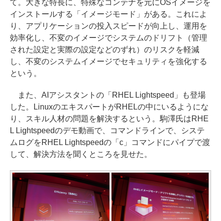
て。大きな特長に、特殊なコンテナを元にOSイメージを
インストールする「イメージモード」がある。これによ
り、アプリケーションの投入スピードが向上し、運用を
効率化し、不変のイメージでシステムのドリフト（管理
された設定と実際の設定などのずれ）のリスクを軽減
し、不変のシステムイメージでセキュリティを強化する
という。
また、AIアシスタントの「RHEL Lightspeed」も登場
した。LinuxのエキスパートがRHELの中にいるようにな
り、スキル人材の問題を解決するという。駒澤氏はRHE
L Lightspeedのデモ動画で、コマンドラインで、システ
ムログをRHEL Lightspeedの「c」コマンドにパイプで渡
して、解決方法を聞くところを見せた。