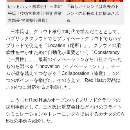
レッドハット株式会社 三木雄
「新しいトレンドは過去のト
平氏（技術営業本部 技術営業
レンドの延長線上に構築され
本部長 常務執行役員）
る」
三木氏は、クラウド移行の時代で学んだこととして、
パブリッククラウドでもプライベートクラウドでもハイ
ブリッドで使える「Location（場所）」、クラウドの柔
軟性を生かすために自動化が重要という「Consistency
（一貫性）」、最新のイノベーションから自社に合った
ものを選べる「Innovation（イノベーション）」、チー
ムが壁を越えてつながる「Collaboration（協働）」の4
つのポイントを挙げた。そのうえで、Red Hatの製品は
この4つに対応すると強調した。
こうしたRed Hatのオープンハイブリッドクラウドの
採用事例として、三木氏は航空会社など向けのフライト
シミュレーションやトレーニングを提供するカナダのCA
E社の事例を紹介した。