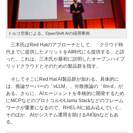
トルコ空港による、OpenShift AIの採用事例
三木氏はRed Hatのアプローチとして、「クラウド時
代までに提供したメリットをAI時代にも提供する」と語
った。これは、三木氏が最初に説明したオープンハイブ
リッドクラウドとそのための製品群を指す。
そしてそこにRed Hat AI製品群が加わる。具体的に
は、推論サーバーの「vLLM」、分散推論の「llm-d」が
ある。さらに、AIエージェントを本格的に開発するため
にMCPなどのプロトコルやLlama Stackなどのフレーム
ワークが重要になるので、RHEL AIに組み込んでいく。
そのほか、AIがシステム運用を助けるAIOpsなどもあ
る。