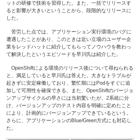
ットの研修で技術を習得した。また、一括でリリースす
ると影響が大きいということから、段階的なリリースに
した。
苦労した点では、アプリケーション実行環境のバグに
遭遇したことがあり、このときは近い立場のユーザー企
業をレッドハットに紹介してもらってノウハウを教わっ
て解決したというエピソードを早川氏は紹介した。
OpenShiftによる環境のリリース後について尋ねられる
と、満足していると早川氏は答えた。大きなトラブルが
起きずに安定稼働しており、繁忙期にはPodをすぐに追
加して可用性を確保できる。また、OpenShiftのバージョ
ンアップサイクルの早さには当初驚いたが、2系統に分
け、バージョンアップのテスト内容を明確に定めたこと
により、計画的にバージョンアップできているという。
さらに、アプリケーションのBlue/Green方式にも対応し
た。