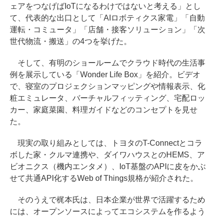
ェアをつなげばIoTになるわけではないと考える」とし
て、代表的な出口として「AIロボティクス家電」「自動
運転・コミュータ」「店舗・接客ソリューション」「次
世代物流・搬送」の4つを挙げた。
そして、有明のショールームでクラウド時代の生活事
例を展示している「Wonder Life Box」を紹介。ビデオ
で、寝室のプロジェクションマッピングや情報表示、化
粧エミュレータ、バーチャルフィッティング、宅配ロッ
カー、家庭菜園、料理ガイドなどのコンセプトを見せ
た。
現実の取り組みとしては、トヨタのT-Connectとコラ
ボした家・クルマ連携や、ダイワハウスとのHEMS、ア
ビオニクス（機内エンタメ）、IoT基盤のAPIに皮をかぶ
せて共通API化するWeb of Things規格が紹介された。
そのうえで梶本氏は、日本企業が世界で活躍するため
には、オープンソースによってエコシステムを作るよう