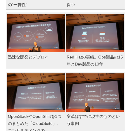
の“一貫性”
保つ
迅速な開発とデプロイ
Red Hatの実績。Ops製品の15
年とDev製品の10年
OpenStackやOpenShiftを1つ
変革はすでに現実のものとい
のまとめた「CloudSuite」、
う事例
コンサルティングの