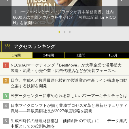
リコージャパンとナレッジワークが資本業務提携、社内
6000人の実践ノウハウを生かした「AI商談記録 for RICO
H」を展開へ
●
●
●
アクセスランキング
1時間
24時間
1週間
1カ月
NECのAIマーケティング「BestMove」が大手企業で活用拡大
製造・流通・小売企業・広告代理店などが実装フェーズへ
日立、生成AIと数理最適化技術で製造業の生産ライン構成を自動
立案する技術を開発
AIデータセンターに求められる新しいパワーアーキテクチャとは
日本マイクロソフトが描く業務プロセス変革と最新セキュリティ
戦略――津坂美樹社長が2027年度戦略を説明
生成AI時代の経理財務部は「価値創出の中核」に――データ集約
中枢としての役割転換を