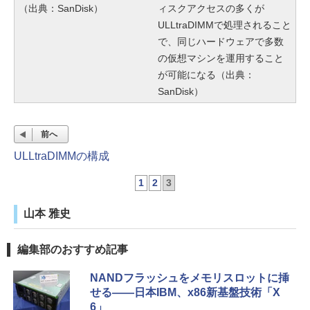
（出典：SanDisk）
ィスクアクセスの多くが
ULLtraDIMMで処理されること
で、同じハードウェアで多数
の仮想マシンを運用すること
が可能になる（出典：
SanDisk）
前へ
ULLtraDIMMの構成
1
2
3
山本 雅史
編集部のおすすめ記事
NANDフラッシュをメモリスロットに挿
せる――日本IBM、x86新基盤技術「X
6」