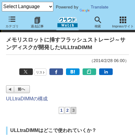
Powered by
Translate
仮想化道場
カテゴリ
過去記事
検索
Impressサイト
メモリスロットに挿すフラッシュストレージ～サ
ンディスクが開発したULLtraDIMM
（2014/2/28 06:00）
リスト
前へ
ULLtraDIMMの構成
1
2
3
ULLtraDIMMはどこで使われていくか？