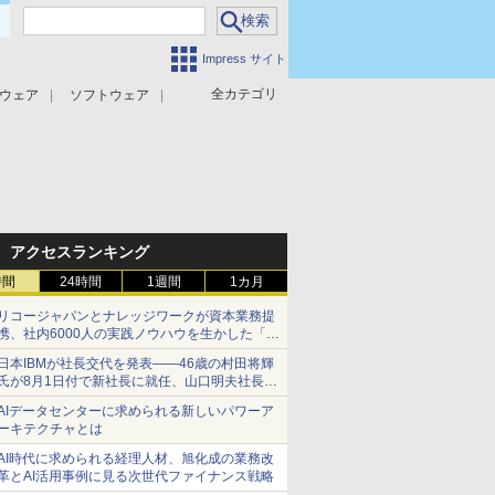
Impress サイト
全カテゴリ
ウェア
ソフトウェア
攻撃対策
マルウェア対策
アクセスランキング
時間
24時間
1週間
1カ月
リコージャパンとナレッジワークが資本業務提
携、社内6000人の実践ノウハウを生かした「AI
商談記録 for RICOH」を展開へ
日本IBMが社長交代を発表――46歳の村田将輝
氏が8月1日付で新社長に就任、山口明夫社長は
会長へ
AIデータセンターに求められる新しいパワーア
ーキテクチャとは
AI時代に求められる経理人材、旭化成の業務改
革とAI活用事例に見る次世代ファイナンス戦略