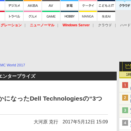
イグレーション
ニューノーマル
Windows Server
クラウド
ハード
トピック
ストレージ（HW）
オープンソース
SaaS
標的型
ント
EMC World 2017
1
エンタープライズ
かになったDell Technologiesの“3つ
大河原 克行
2017年5月12日 15:09