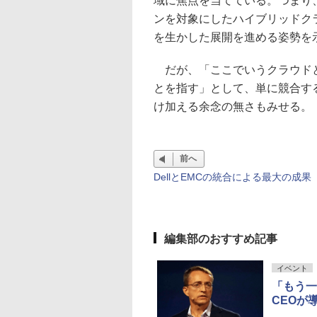
域に焦点を当てている。つまり
ンを対象にしたハイブリッドク
を生かした展開を進める姿勢を
だが、「ここでいうクラウドと
とを指す」として、単に競合す
け加える余念の無さもみせる。
前へ
DellとEMCの統合による最大の成果
編集部のおすすめ記事
イベント
「もう一
CEOが導