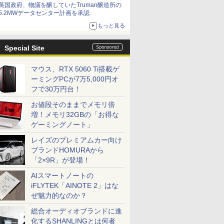
英国政府、物議を醸していたTruman醸造所の
5.2MWデータセンター計画を承認
もっと見る
Special Site
マウス、RTX 5060 Ti搭載ゲ
ーミングPCが7万5,000円オ
フで30万円台！
お値段そのままでメモリ倍
増！メモリ32GBの「お得な
ゲーミングノート」
レイズのプレミアムカー向け
ブランドHOMURAから
「2×9R」が登場！
AIスマートノートの
iFLYTEK「AINOTE 2」はな
ぜ魅力的なのか？
総合オーディオブランドに進
化するSHANLINGとは何者