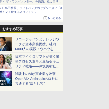
ティ ザ・ワンパウンダー」を発売。総カロリー
約1656kcal、総重量約527g！
NTT島田社長、ソフトバンクのセブン出資に「d
ポイント使えるようにして」
もっと見る
おすすめ記事
リコージャパンとナレッジワ
ークが資本業務提携、社内
6000人の実践ノウハウを生
かした「AI商談記録 for
日本マイクロソフトが描く業
RICOH」を展開へ
務プロセス変革と最新セキュ
リティ戦略――津坂美樹社長
が2027年度戦略を説明
試験中のAIが実企業を攻撃
OpenAIとAnthropicの両社に
共通する“落とし穴”