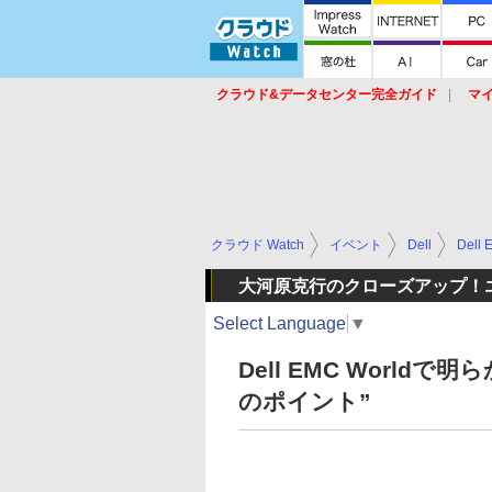
クラウド&データセンター完全ガイド
マ
サービス
セキュリティ
ネットワーク
スイッチ
ルータ
導入事例
イベ
クラウド Watch
イベント
Dell
Dell 
大河原克行のクローズアップ！
Select Language
▼
Dell EMC Worldで明ら
のポイント”