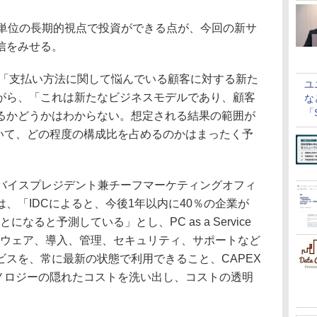
単位の長期的視点で投資ができる点が、今回の新サ
信をみせる。
「支払い方法に関して悩んでいる顧客に対する新た
ユ
がら、「これは新たなビジネスモデルであり、顧客
な
「S
るかどうかはわからない。想定される結果の範囲が
に
おいて、どの程度の構成比を占めるのかはまったく予
ブバイスプレジデント兼チーフマーケティングオフィ
、「IDCによると、今後1年以内に40％の企業が
なると予測している」とし、PC as a Service
トウェア、導入、管理、セキュリティ、サポートなど
スを、常に最新の状態で利用できること、CAPEX
クノロジーの隠れたコストを洗い出し、コストの透明