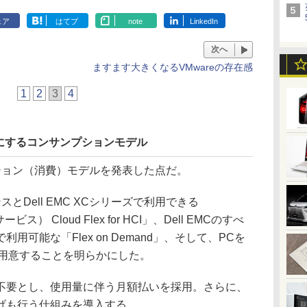
ェア
はてブ
note
LinkedIn
次へ
ますます大きくなるVMwareの存在感
1
2
3
4
にするコンサンプションモデル
ョン（消費）モデルを発表した点だ。
アンスとDell EMC XCシリーズで利用できる
） Cloud Flex for HCI」、Dell EMCのすべ
可能な「Flex on Demand」、そして、PCを
ce」も用意することを明らかにした。
要とし、使用量に伴う月額払いを採用。さらに、
げも行う仕組みを導入する。