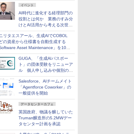
ダッシュボード画面を搭載
イベント
AI時代に進化する経理部門の
役割とは何か 業務のすみ分
けとAI活用から考える次世代
ファイナンス戦略
ニリタエスアール、生成AIでCOBOL
どの資産から仕様書を自動生成する
oftware Asset Maintenance」を10月
発売
GUGA、「生成AIパスポー
ト」の団体受験をリニューア
ル 個人申し込みや個別の支
払いなどに対応
Salesforce、AIチームメイト
「Agentforce Coworker」の
一般提供を開始
データセンターカフェ
英国政府、物議を醸していた
Truman醸造所の5.2MWデー
タセンター計画を承認