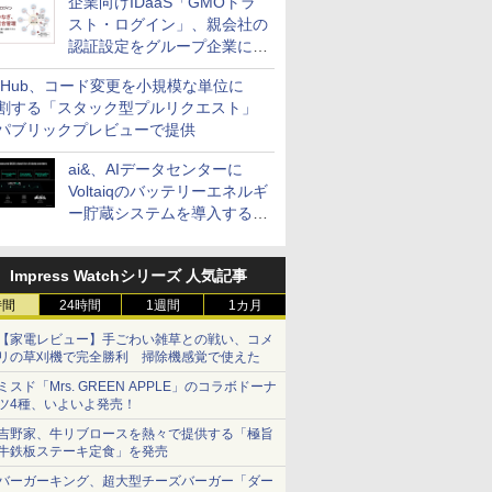
企業向けIDaaS「GMOトラ
スト・ログイン」、親会社の
認証設定をグループ企業に展
開できる新機能を提供
itHub、コード変更を小規模な単位に
割する「スタック型プルリクエスト」
パブリックプレビューで提供
ai&、AIデータセンターに
Voltaiqのバッテリーエネルギ
ー貯蔵システムを導入する計
画を発表
Impress Watchシリーズ 人気記事
時間
24時間
1週間
1カ月
【家電レビュー】手ごわい雑草との戦い、コメ
リの草刈機で完全勝利 掃除機感覚で使えた
ミスド「Mrs. GREEN APPLE」のコラボドーナ
ツ4種、いよいよ発売！
吉野家、牛リブロースを熱々で提供する「極旨
牛鉄板ステーキ定食」を発売
バーガーキング、超大型チーズバーガー「ダー