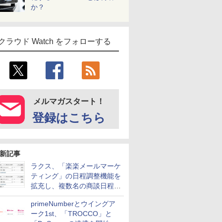
か？
クラウド Watch をフォローする
メルマガスタート！
登録はこちら
新記事
ラクス、「楽楽メールマーケ
ティング」の日程調整機能を
拡充し、複数名の商談日程調
整を効率化
primeNumberとウイングア
ーク1st、「TROCCO」と