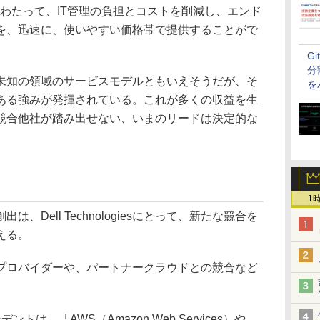
わたって、IT管理の負担とコストを削減し、エンド
を、迅速に、使いやすい価格帯で提供することがで
G
分
にとって、未知の領域のサービスモデルともいえそうだが、そ
を
ある強みが発揮されている。これが多くの収益を生
競合他社が踏み出せない、いまのリードは決定的な
1
Dell Technologiesにとって、新たな競合を
える。
ロバイダーや、パートナークラウドとの競合など
ントは、「AWS（Amazon Web Services）や