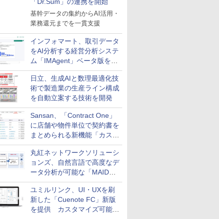
「Dr.Sum」の連携を開始
基幹データの集約からAI活用・
業務還元までを一貫支援
インフォマート、取引データ
をAI分析する経営分析システ
ム「IMAgent」ベータ版を提
供
日立、生成AIと数理最適化技
術で製造業の生産ライン構成
を自動立案する技術を開発
Sansan、「Contract One」
に店舗や物件単位で契約書を
まとめられる新機能「カスタ
ム契約ツリー」を追加
丸紅ネットワークソリューシ
ョンズ、自然言語で高度なデ
ータ分析が可能な「MAIDOA
AI ASSIST」を9月より提供
ユミルリンク、UI・UXを刷
新した「Cuenote FC」新版
を提供 カスタマイズ可能な