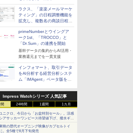
送信防止アドインサービス」
ラクス、「楽楽メールマーケ
を提供
ティング」の日程調整機能を
拡充し、複数名の商談日程調
整を効率化
primeNumberとウイングア
ーク1st、「TROCCO」と
「Dr.Sum」の連携を開始
基幹データの集約からAI活用・
業務還元までを一貫支援
インフォマート、取引データ
をAI分析する経営分析システ
ム「IMAgent」ベータ版を提
供
Impress Watchシリーズ 人気記事
時間
24時間
1週間
1カ月
ユニクロ、今日から「お盆特別セール」。涼感
シアサッカーワンピース待望値下げ、撥水ギア
ショーツは1990円に
東映の歴代オープニング映像がカプセルトイ
に。全5種で8月下旬発売