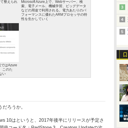
として整えられ
Microsoft Azure上で、Webサーバー、検
索、電子メール、機械学習、ビッグデータ
などの用途で利用される。電力あたりのパ
フォーマンスに優れたARMプロセッサの特
性を生かしていく
状ではAzure
。このた
ない
うだろうか。
ws 10はというと、2017年後半にリリースが予定さ
e（開発コード名：RedStone 3、Creators Updateの次