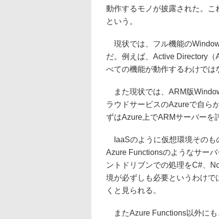
動作するモノが披露された。これ
という。
現状では、フル機能のWindow
だ。例えば、Active Direc
べての機能が動作するわけでは
また現状では、ARM版Windo
ラウドサービスのAzureで自らが
ずはAzure上でARMサーバ
IaaSのように仮想環境そのもの
Azure Functionsのよ
ントドリブンでの処理をC#、Nod
境が必ずしも必要というわけで
くと見られる。
またAzure Functions以外にも