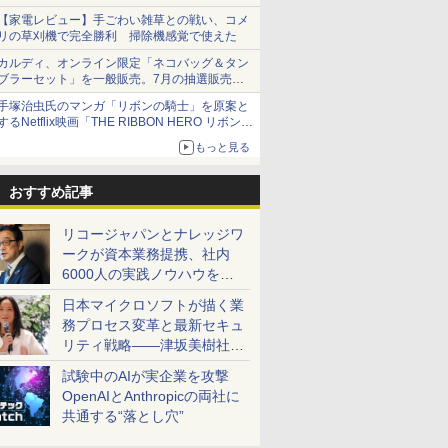
【家電レビュー】手ごわい雑草との戦い、コメ
リの草刈機で完全勝利 掃除機感覚で使えた
カルディ、オンライン限定「ネコバッグ＆タン
ブラーセット」を一般販売。7月の抽選販売の
当選無効分
手塚治虫氏のマンガ「リボンの騎士」を原案と
するNetflix映画「THE RIBBON HERO リボンヒ
ーロー」本日配信開始
もっと見る
おすすめ記事
リコージャパンとナレッジワ
ークが資本業務提携、社内
6000人の実践ノウハウを生
かした「AI商談記録 for
日本マイクロソフトが描く業
RICOH」を展開へ
務プロセス変革と最新セキュ
リティ戦略――津坂美樹社長
が2027年度戦略を説明
試験中のAIが実企業を攻撃
OpenAIとAnthropicの両社に
共通する“落とし穴”