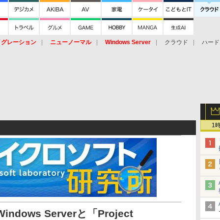
イグレーション
ニューノーマル
Windows Server
クラウド
ハード
トピック
ストレージ（HW）
オープンソース
SaaS
標的型
ント
1
ows Serverと「Project