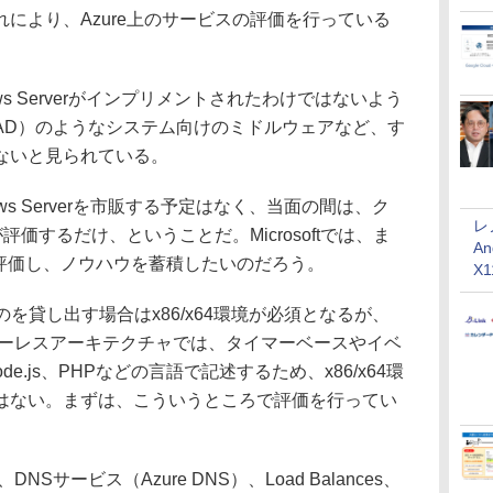
により、Azure上のサービスの評価を行っている
s Serverがインプリメントされたわけではないよう
tory（AD）のようなシステム向けのミドルウェアなど、す
ないと見られている。
ws Serverを市販する予定はなく、当面の間は、ク
レ
評価するだけ、ということだ。Microsoftでは、ま
An
ーを評価し、ノウハウを蓄積したいのだろう。
X
を貸し出す場合はx86/x64環境が必須となるが、
うなサーバーレスアーキテクチャでは、タイマーベースやイベ
e.js、PHPなどの言語で記述するため、x86/x64環
はない。まずは、こういうところで評価を行ってい
、DNSサービス（Azure DNS）、Load Balances、