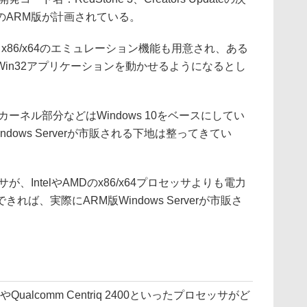
のARM版が計画されている。
は、x86/x64のエミュレーション機能も用意され、ある
in32アプリケーションを動かせるようになるとし
のOSのカーネル部分などはWindows 10をベースにしてい
dows Serverが市販される下地は整ってきてい
IntelやAMDのx86/x64プロセッサよりも電力
ば、実際にARM版Windows Serverが市販さ
やQualcomm Centriq 2400といったプロセッサがど