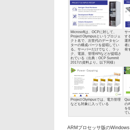
Microsoftは、OCPに対して、
サ
Project Olympusというプロジェ
す
クト名で、次世代のデータセン
運
ターの構成パーツを提唱してい
者
る。サーバーだけでなく、ラッ
発
ク、電源、管理APIなどが提唱さ
れている（出典：OCP Summit
2017の資料より。以下同様）
Project Olympusでは、電力管理
Q
なども対象に入っている
のA
を
て
ARMプロセッサ版のWindows