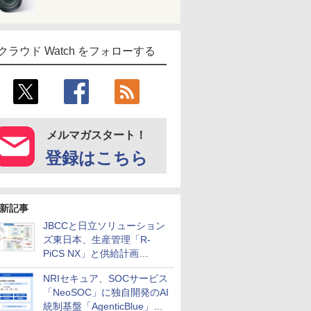
クラウド Watch をフォローする
メルマガスタート！
登録はこちら
新記事
JBCCと日立ソリューション
ズ東日本、生産管理「R-
PiCS NX」と供給計画
「scSQUARE ISP」の連携サ
NRIセキュア、SOCサービス
ービスを提供開始
「NeoSOC」に独自開発のAI
統制基盤「AgenticBlue」を