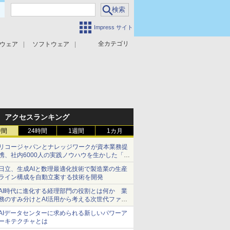
Impress サイト
全カテゴリ
ウェア
ソフトウェア
攻撃対策
マルウェア対策
アクセスランキング
時間
24時間
1週間
1カ月
リコージャパンとナレッジワークが資本業務提
携、社内6000人の実践ノウハウを生かした「AI
商談記録 for RICOH」を展開へ
日立、生成AIと数理最適化技術で製造業の生産
ライン構成を自動立案する技術を開発
AI時代に進化する経理部門の役割とは何か 業
務のすみ分けとAI活用から考える次世代ファイ
ナンス戦略
AIデータセンターに求められる新しいパワーア
ーキテクチャとは