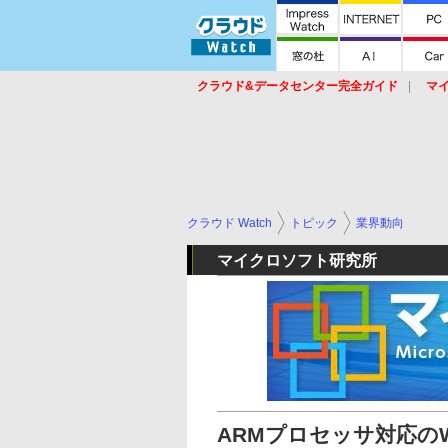
クラウド&データセンター完全ガイド
マ
サービス
セキュリティ
ネットワーク
スイッチ
ルータ
導入事例
イベ
クラウド Watch
トピック
業界動向
マイクロソフト研究所
ARMプロセッサ対応のWind