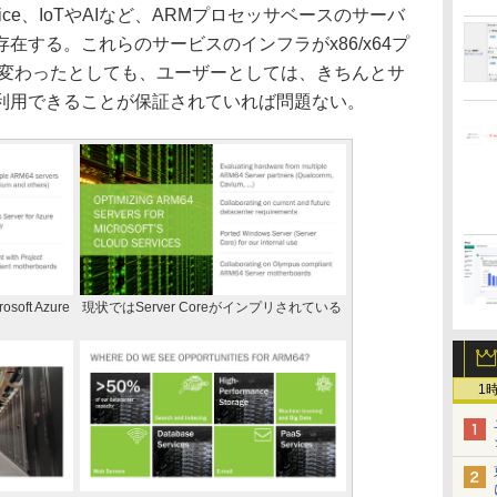
pp Service、IoTやAIなど、ARMプロセッサベースのサーバ
在する。これらのサービスのインフラがx86/x64プ
に変わったとしても、ユーザーとしては、きちんとサ
利用できることが保証されていれば問題ない。
soft Azure
現状ではServer Coreがインプリされている
1