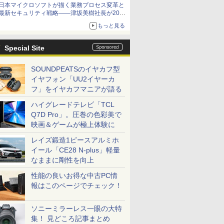
日本マイクロソフトが描く業務プロセス変革と
最新セキュリティ戦略――津坂美樹社長が2027
年度戦略を説明
もっと見る
Special Site
SOUNDPEATSのイヤカフ型
イヤフォン「UU2イヤーカ
フ」をイヤカフマニアが語る
ハイグレードテレビ「TCL
Q7D Pro」。圧巻の色彩美で
映画＆ゲームが極上体験に
レイズ鍛造1ピースアルミホ
イール「CE28 N-plus」軽量
なままに剛性を向上
性能の良いお得な中古PC情
報はこのページでチェック！
ソニーミラーレス一眼の大特
集！ 見どころ記事まとめ