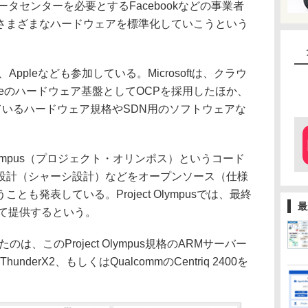
タセンターを必要とするFacebookなどの事業者
さまざまなハードウェアを標準化していこうという
le、Appleなども参加している。Microsoftは、クラウ
 Azureのハードウェア基盤としてOCPを採用したほか、
しているハードウェア規格やSDN用のソフトウェアな
 Olympus（プロジェクト・オリンポス）というコード
設計（シャーシ設計）などをオープンソース（仕様
も発表している。Project Olympusでは、最終
最
して提供するという。
れたのは、このProject Olympus規格のARMサーバー
nderX2、もしくはQualcommのCentriq 2400を