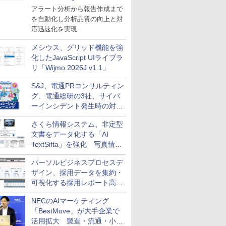
導入
アラート分析から報告作成まで
を自動化し分析品質の向上と対
応迅速化を実現
メシウス、グリッド機能を強
化したJavaScript UIライブラ
リ「Wijmo 2026J v1.1」
S&J、電通PRコンサルティン
グ、電通総研の3社、サイバ
ーインシデント発生時の対応
と危機管理広報を一体的に訓
さくら情報システム、非定型
練するプログラムを提供
文書をデータ化する「AI
TextSifta」を強化 写真情報
のデータ化などに対応
パーソルビジネスプロセスデ
ザイン、採用データを集約・
可視化する採用レポート高速
化サービスを提供
NECのAIマーケティング
「BestMove」が大手企業で
活用拡大 製造・流通・小売