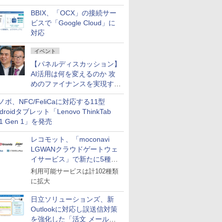
企業・広告代理店などが実装
BBIX、「OCX」の接続サー
フェーズへ
ビスで「Google Cloud」に
対応
イベント
【パネルディスカッション】
AI活用は何を変えるのか 攻
めのファイナンスを実現する
業務設計とマインドセット変
ノボ、NFC/FeliCaに対応する11型
革
droidタブレット「Lenovo ThinkTab
11 Gen 1」を発売
レコモット、「moconavi
LGWANクラウドゲートウェ
イサービス」で新たに5種類
のサービスと連携開始
利用可能サービスは計102種類
に拡大
日立ソリューションズ、新
Outlookに対応し誤送信対策
を強化した「活文 メール誤