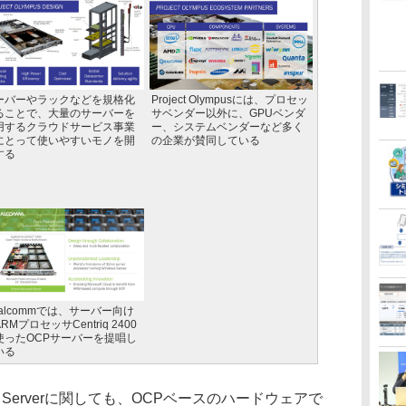
ーバーやラックなどを規格化
Project Olympusには、プロセッ
ることで、大量のサーバーを
サベンダー以外に、GPUベンダ
用するクラウドサービス事業
ー、システムベンダーなど多く
にとって使いやすいモノを開
の企業が賛同している
する
ualcommでは、サーバー向け
RMプロセッサCentriq 2400
使ったOCPサーバーを提唱し
いる
 Serverに関しても、OCPベースのハードウェアで