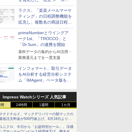
送信防止アドインサービス」
ラクス、「楽楽メールマーケ
を提供
ティング」の日程調整機能を
拡充し、複数名の商談日程調
整を効率化
primeNumberとウイングア
ーク1st、「TROCCO」と
「Dr.Sum」の連携を開始
基幹データの集約からAI活用・
業務還元までを一貫支援
インフォマート、取引データ
をAI分析する経営分析システ
ム「IMAgent」ベータ版を提
供
Impress Watchシリーズ 人気記事
時間
24時間
1週間
1カ月
マクドナルド、マックデリバリーの朝マックの
最低注文料金が500円値上げ。8月18日より
1,500円から受付
ユニクロ、今日から「お盆特別セール」。涼感
シアサッカーワンピース待望値下げ、撥水ギア