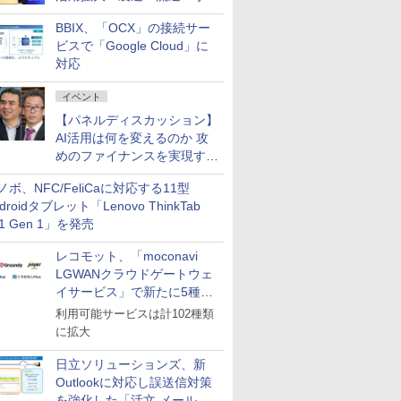
企業・広告代理店などが実装
BBIX、「OCX」の接続サー
フェーズへ
ビスで「Google Cloud」に
対応
イベント
【パネルディスカッション】
AI活用は何を変えるのか 攻
めのファイナンスを実現する
業務設計とマインドセット変
ノボ、NFC/FeliCaに対応する11型
革
droidタブレット「Lenovo ThinkTab
11 Gen 1」を発売
レコモット、「moconavi
LGWANクラウドゲートウェ
イサービス」で新たに5種類
のサービスと連携開始
利用可能サービスは計102種類
に拡大
日立ソリューションズ、新
Outlookに対応し誤送信対策
を強化した「活文 メール誤