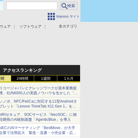
Impress サイト
全カテゴリ
ウェア
ソフトウェア
攻撃対策
マルウェア対策
アクセスランキング
時間
24時間
1週間
1カ月
リコージャパンとナレッジワークが資本業務提
携、社内6000人の実践ノウハウを生かした「AI
商談記録 for RICOH」を展開へ
レノボ、NFC/FeliCaに対応する11型Androidタ
ブレット「Lenovo ThinkTab X11 Gen 1」を発
売
NRIセキュア、SOCサービス「NeoSOC」に独
自開発のAI統制基盤「AgenticBlue」を導入
NECのAIマーケティング「BestMove」が大手
企業で活用拡大 製造・流通・小売企業・広告
代理店などが実装フェーズへ