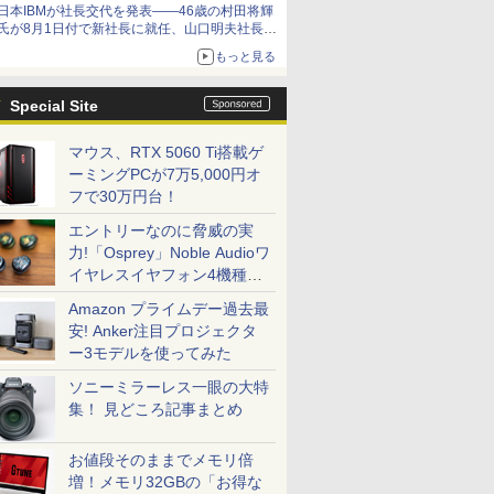
日本IBMが社長交代を発表――46歳の村田将輝
氏が8月1日付で新社長に就任、山口明夫社長は
会長へ
もっと見る
Special Site
マウス、RTX 5060 Ti搭載ゲ
ーミングPCが7万5,000円オ
フで30万円台！
エントリーなのに脅威の実
力!「Osprey」Noble Audioワ
イヤレスイヤフォン4機種を
一気に聴く
Amazon プライムデー過去最
安! Anker注目プロジェクタ
ー3モデルを使ってみた
ソニーミラーレス一眼の大特
集！ 見どころ記事まとめ
お値段そのままでメモリ倍
増！メモリ32GBの「お得な