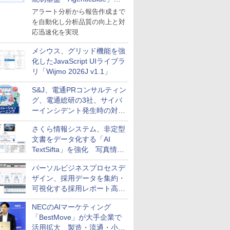
導入
アラート分析から報告作成まで
を自動化し分析品質の向上と対
応迅速化を実現
メシウス、グリッド機能を強
化したJavaScript UIライブラ
リ「Wijmo 2026J v1.1」
S&J、電通PRコンサルティン
グ、電通総研の3社、サイバ
ーインシデント発生時の対応
と危機管理広報を一体的に訓
さくら情報システム、非定型
練するプログラムを提供
文書をデータ化する「AI
TextSifta」を強化 写真情報
のデータ化などに対応
パーソルビジネスプロセスデ
ザイン、採用データを集約・
可視化する採用レポート高速
化サービスを提供
NECのAIマーケティング
「BestMove」が大手企業で
活用拡大 製造・流通・小売