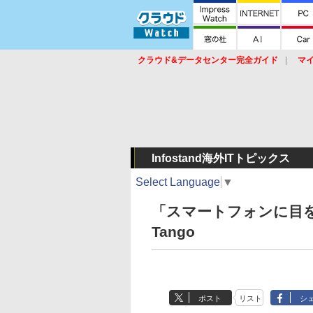
クラウド&データセンター完全ガイド
マ
サービス
セキュリティ
ネットワーク
スイッチ
ルータ
導入事例
イベ
Infostand海外ITトピックス
Select Language
▼
「スマートフォンに目を持た
Tango
ポスト
リスト
シ