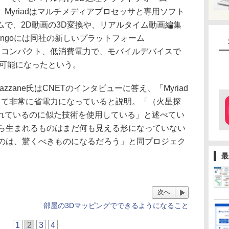
る。Myriadはマルチメディアプロセッサと専用ソフト
ムで、2D動画の3D変換や、リアルタイム動画編集
 Tangoには同社の新しいプラットフォーム
おり、コンパクト、低消費電力で、モバイルデバイスで
が可能になったという。
-Ouazzane氏はCNETのインタビューに答え、「Myriad
って非常に省電力になっていると説明。「（火星探
れているのに似た技術を使用している」と述べてい
ngoから生まれるものはまだ何も見える形になっていない
ものは、驚くべきものになるだろう」と同プロジェク
最
次へ
部屋の3Dマッピングでできるようになること
1
2
3
4