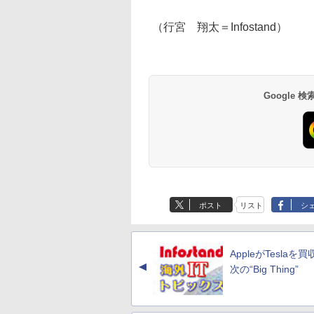
（行宮 翔太＝Infostand）
Google
ポスト
リスト
シ
AppleがTesla
▲
次の“Big Thing”