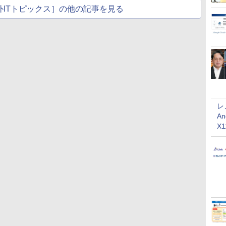
nd海外ITトピックス］の他の記事を見る
レ
An
X