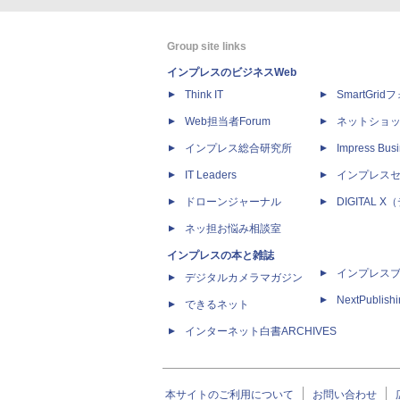
Group site links
インプレスのビジネスWeb
Think IT
SmartGri
Web担当者Forum
ネットショ
インプレス総合研究所
Impress Busi
IT Leaders
インプレス
ドローンジャーナル
DIGITAL
ネッ担お悩み相談室
インプレスの本と雑誌
インプレス
デジタルカメラマガジン
NextPublish
できるネット
インターネット白書ARCHIVES
本サイトのご利用について
お問い合わせ