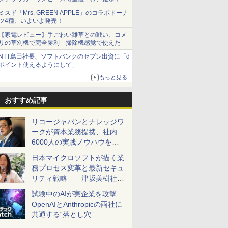
ショーツは1990円に
ミスド「Mrs. GREEN APPLE」のコラボドーナ
ツ4種、いよいよ発売！
【家電レビュー】手ごわい雑草との戦い、コメ
リの草刈機で完全勝利 掃除機感覚で使えた
NTT島田社長、ソフトバンクのセブン出資に「d
ポイント使えるようにして」
もっと見る
おすすめ記事
リコージャパンとナレッジワ
ークが資本業務提携、社内
6000人の実践ノウハウを生
かした「AI商談記録 for
日本マイクロソフトが描く業
RICOH」を展開へ
務プロセス変革と最新セキュ
リティ戦略――津坂美樹社長
が2027年度戦略を説明
試験中のAIが実企業を攻撃
OpenAIとAnthropicの両社に
共通する“落とし穴”