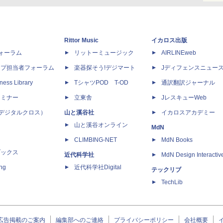
Rittor Music
イカロス出版
dフォーラム
リットーミュージック
AIRLINEweb
ップ担当者フォーラム
楽器探そう!デジマート
Jディフェンスニュー
ness Library
TシャツPOD T-OD
通訳翻訳ジャーナル
セミナー
立東舎
JレスキューWeb
 X（デジタルクロス）
山と溪谷社
イカロスアカデミー
山と溪谷オンライン
MdN
CLIMBING-NET
MdN Books
ブックス
近代科学社
MdN Design Interactiv
ing
近代科学社Digital
テックリブ
TechLib
広告掲載のご案内
編集部へのご連絡
プライバシーポリシー
会社概要