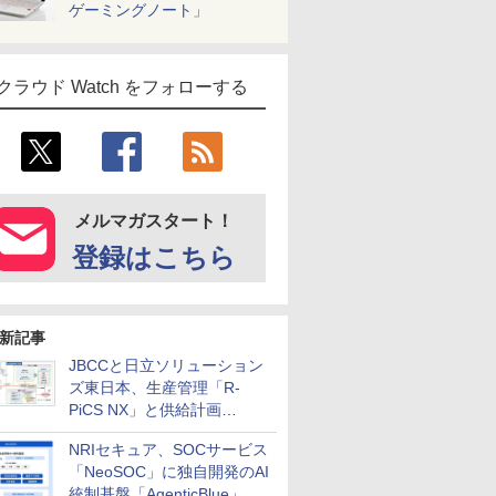
ゲーミングノート」
クラウド Watch をフォローする
メルマガスタート！
登録はこちら
新記事
JBCCと日立ソリューション
ズ東日本、生産管理「R-
PiCS NX」と供給計画
「scSQUARE ISP」の連携サ
NRIセキュア、SOCサービス
ービスを提供開始
「NeoSOC」に独自開発のAI
統制基盤「AgenticBlue」を