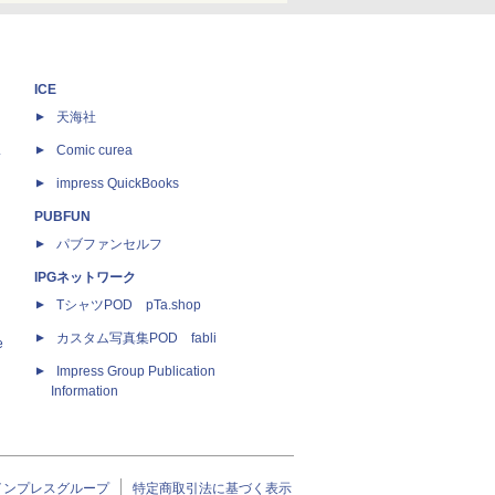
ICE
天海社
ス
Comic curea
impress QuickBooks
PUBFUN
パブファンセルフ
IPGネットワーク
TシャツPOD pTa.shop
カスタム写真集POD fabli
e
Impress Group Publication
Information
インプレスグループ
特定商取引法に基づく表示