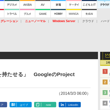
イグレーション
ニューノーマル
Windows Server
クラウド
ハード
トピック
ストレージ（HW）
オープンソース
SaaS
標的型
ント
1
せる」 GoogleのProject
（2014/3/3 06:00）
ェア
はてブ
note
LinkedIn