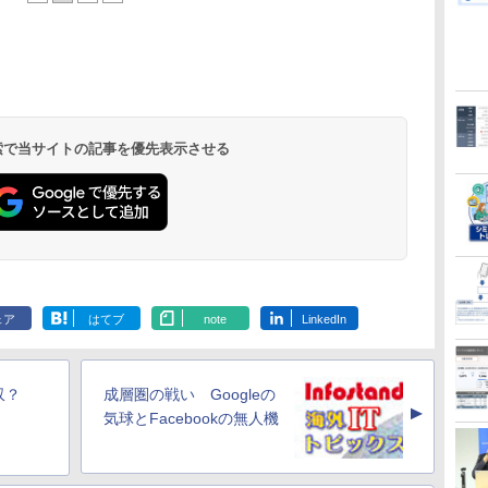
 検索で当サイトの記事を優先表示させる
ェア
はてブ
note
LinkedIn
を買収？
成層圏の戦い Googleの
▲
気球とFacebookの無人機