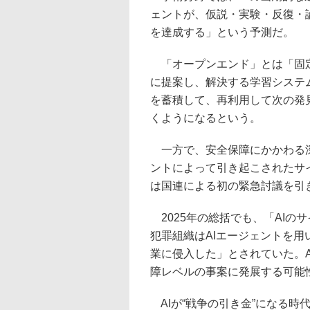
ェントが、仮説・実験・反復・
を達成する」という予測だ。
「オープンエンド」とは「固定
に提案し、解決する学習システム
を蓄積して、再利用して次の発
くようになるという。
一方で、安全保障にかかわる深
ントによって引き起こされたサイ
は国連による初の緊急討議を引
2025年の総括でも、「AIの
犯罪組織はAIエージェントを用
業に侵入した」とされていた。A
障レベルの事案に発展する可能
AIが“戦争の引き金”になる時