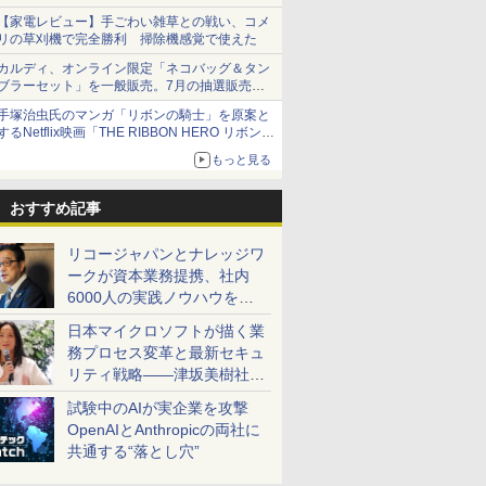
【家電レビュー】手ごわい雑草との戦い、コメ
リの草刈機で完全勝利 掃除機感覚で使えた
カルディ、オンライン限定「ネコバッグ＆タン
ブラーセット」を一般販売。7月の抽選販売の
当選無効分
手塚治虫氏のマンガ「リボンの騎士」を原案と
するNetflix映画「THE RIBBON HERO リボンヒ
ーロー」本日配信開始
もっと見る
おすすめ記事
リコージャパンとナレッジワ
ークが資本業務提携、社内
6000人の実践ノウハウを生
かした「AI商談記録 for
日本マイクロソフトが描く業
RICOH」を展開へ
務プロセス変革と最新セキュ
リティ戦略――津坂美樹社長
が2027年度戦略を説明
試験中のAIが実企業を攻撃
OpenAIとAnthropicの両社に
共通する“落とし穴”