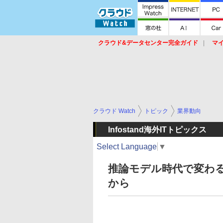
クラウド&データセンター完全ガイド
マ
サービス
セキュリティ
ネットワーク
スイッチ
ルータ
導入事例
イベ
クラウド Watch
トピック
業界動向
Infostand海外ITトピックス
Select Language
▼
推論モデル時代で変わるAI動向
から