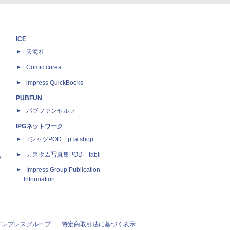
ICE
天海社
ス
Comic curea
impress QuickBooks
PUBFUN
パブファンセルフ
IPGネットワーク
TシャツPOD pTa.shop
カスタム写真集POD fabli
e
Impress Group Publication
Information
インプレスグループ
特定商取引法に基づく表示