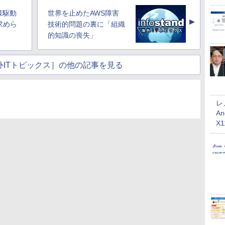
様駆動
世界を止めたAWS障害
▲
求めら
技術的問題の裏に「組織
的知識の喪失」
nd海外ITトピックス］の他の記事を見る
レ
An
X