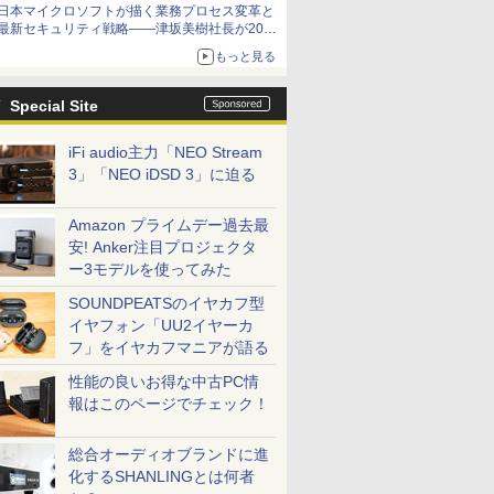
日本マイクロソフトが描く業務プロセス変革と
最新セキュリティ戦略――津坂美樹社長が2027
年度戦略を説明
もっと見る
Special Site
iFi audio主力「NEO Stream
3」「NEO iDSD 3」に迫る
Amazon プライムデー過去最
安! Anker注目プロジェクタ
ー3モデルを使ってみた
SOUNDPEATSのイヤカフ型
イヤフォン「UU2イヤーカ
フ」をイヤカフマニアが語る
性能の良いお得な中古PC情
報はこのページでチェック！
総合オーディオブランドに進
化するSHANLINGとは何者