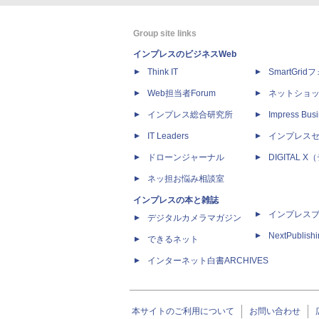
Group site links
インプレスのビジネスWeb
Think IT
SmartGri
Web担当者Forum
ネットショ
インプレス総合研究所
Impress Busi
IT Leaders
インプレス
ドローンジャーナル
DIGITAL
ネッ担お悩み相談室
インプレスの本と雑誌
インプレス
デジタルカメラマガジン
NextPublish
できるネット
インターネット白書ARCHIVES
本サイトのご利用について
お問い合わせ