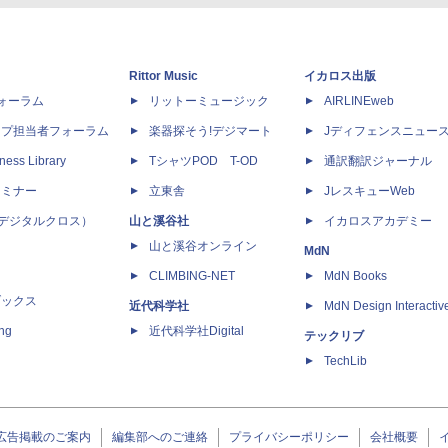
Rittor Music
イカロス出版
dフォーラム
リットーミュージック
AIRLINEweb
ップ担当者フォーラム
楽器探そう!デジマート
Jディフェンスニュー
ness Library
TシャツPOD T-OD
通訳翻訳ジャーナル
セミナー
立東舎
JレスキューWeb
 X（デジタルクロス）
山と溪谷社
イカロスアカデミー
山と溪谷オンライン
MdN
CLIMBING-NET
MdN Books
ブックス
近代科学社
MdN Design Interactiv
ing
近代科学社Digital
テックリブ
TechLib
広告掲載のご案内
編集部へのご連絡
プライバシーポリシー
会社概要