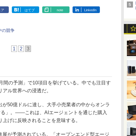
ェア
はてブ
note
LinkedIn
中の競争
1
2
3
月間の予測」で10項目を挙げている。中でも注目す
リアル世界への浸透だ。
出が50億ドルに達し、大手小売業者の中からオンラ
る」。――これは、AIエージェントを通じた購入
り上げに反映されることを意味する。
進展が予測されている。「オープンエンド型エージ