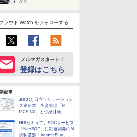
か？
クラウド Watch をフォローする
メルマガスタート！
登録はこちら
新記事
JBCCと日立ソリューション
ズ東日本、生産管理「R-
PiCS NX」と供給計画
「scSQUARE ISP」の連携サ
NRIセキュア、SOCサービス
ービスを提供開始
「NeoSOC」に独自開発のAI
統制基盤「AgenticBlue」を