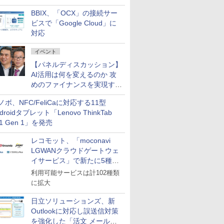
企業・広告代理店などが実装
BBIX、「OCX」の接続サー
フェーズへ
ビスで「Google Cloud」に
対応
イベント
【パネルディスカッション】
AI活用は何を変えるのか 攻
めのファイナンスを実現する
業務設計とマインドセット変
ノボ、NFC/FeliCaに対応する11型
革
droidタブレット「Lenovo ThinkTab
11 Gen 1」を発売
レコモット、「moconavi
LGWANクラウドゲートウェ
イサービス」で新たに5種類
のサービスと連携開始
利用可能サービスは計102種類
に拡大
日立ソリューションズ、新
Outlookに対応し誤送信対策
を強化した「活文 メール誤