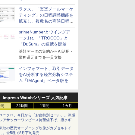
送信防止アドインサービス」
ラクス、「楽楽メールマーケ
を提供
ティング」の日程調整機能を
拡充し、複数名の商談日程調
整を効率化
primeNumberとウイングア
ーク1st、「TROCCO」と
「Dr.Sum」の連携を開始
基幹データの集約からAI活用・
業務還元までを一貫支援
インフォマート、取引データ
をAI分析する経営分析システ
ム「IMAgent」ベータ版を提
供
Impress Watchシリーズ 人気記事
時間
24時間
1週間
1カ月
ユニクロ、今日から「お盆特別セール」。涼感
シアサッカーワンピース待望値下げ、撥水ギア
ショーツは1990円に
東映の歴代オープニング映像がカプセルトイ
に。全5種で8月下旬発売