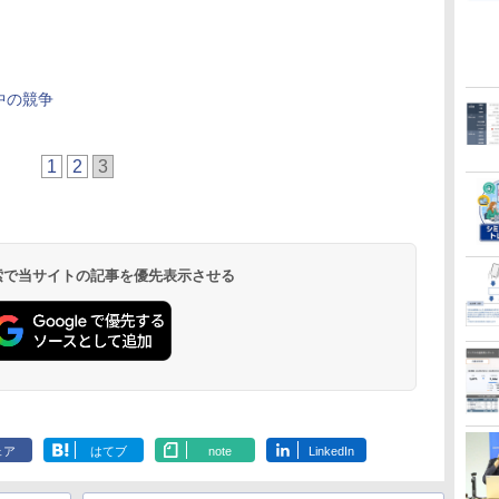
中の競争
1
2
3
 検索で当サイトの記事を優先表示させる
ェア
はてブ
note
LinkedIn