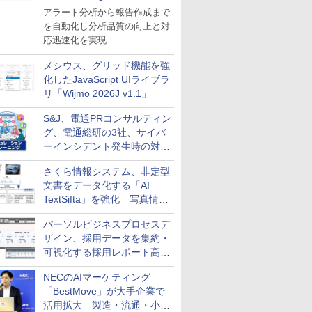
導入
アラート分析から報告作成まで
を自動化し分析品質の向上と対
応迅速化を実現
メシウス、グリッド機能を強
化したJavaScript UIライブラ
リ「Wijmo 2026J v1.1」
S&J、電通PRコンサルティン
グ、電通総研の3社、サイバ
ーインシデント発生時の対応
と危機管理広報を一体的に訓
さくら情報システム、非定型
練するプログラムを提供
文書をデータ化する「AI
TextSifta」を強化 写真情報
のデータ化などに対応
パーソルビジネスプロセスデ
ザイン、採用データを集約・
可視化する採用レポート高速
化サービスを提供
NECのAIマーケティング
「BestMove」が大手企業で
活用拡大 製造・流通・小売