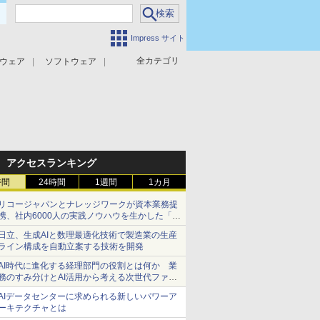
Impress サイト
全カテゴリ
ウェア
ソフトウェア
攻撃対策
マルウェア対策
アクセスランキング
時間
24時間
1週間
1カ月
リコージャパンとナレッジワークが資本業務提
携、社内6000人の実践ノウハウを生かした「AI
商談記録 for RICOH」を展開へ
日立、生成AIと数理最適化技術で製造業の生産
ライン構成を自動立案する技術を開発
AI時代に進化する経理部門の役割とは何か 業
務のすみ分けとAI活用から考える次世代ファイ
ナンス戦略
AIデータセンターに求められる新しいパワーア
ーキテクチャとは