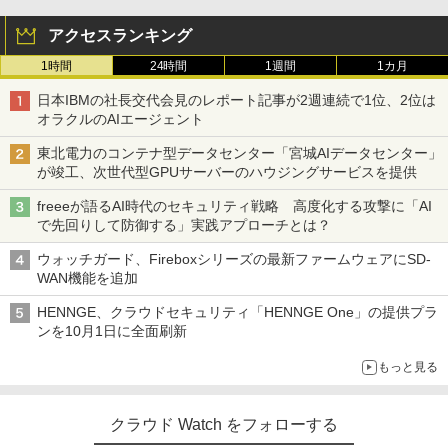
アクセスランキング
1時間
24時間
1週間
1カ月
日本IBMの社長交代会見のレポート記事が2週連続で1位、2位は
オラクルのAIエージェント
東北電力のコンテナ型データセンター「宮城AIデータセンター」
が竣工、次世代型GPUサーバーのハウジングサービスを提供
freeeが語るAI時代のセキュリティ戦略 高度化する攻撃に「AI
で先回りして防御する」実践アプローチとは？
ウォッチガード、Fireboxシリーズの最新ファームウェアにSD-
WAN機能を追加
HENNGE、クラウドセキュリティ「HENNGE One」の提供プラ
ンを10月1日に全面刷新
もっと見る
クラウド Watch をフォローする