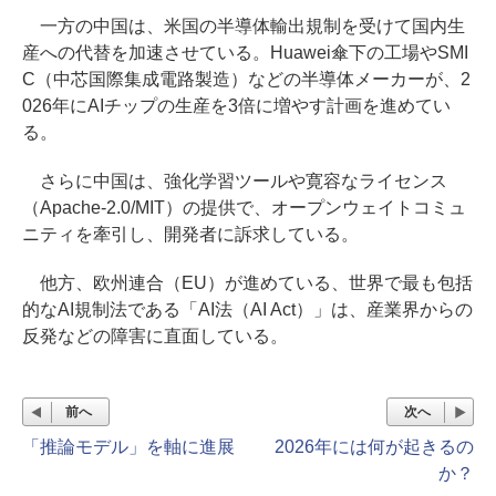
一方の中国は、米国の半導体輸出規制を受けて国内生
産への代替を加速させている。Huawei傘下の工場やSMI
C（中芯国際集成電路製造）などの半導体メーカーが、2
026年にAIチップの生産を3倍に増やす計画を進めてい
る。
さらに中国は、強化学習ツールや寛容なライセンス
（Apache-2.0/MIT）の提供で、オープンウェイトコミュ
ニティを牽引し、開発者に訴求している。
他方、欧州連合（EU）が進めている、世界で最も包括
的なAI規制法である「AI法（AI Act）」は、産業界からの
反発などの障害に直面している。
前へ
次へ
「推論モデル」を軸に進展
2026年には何が起きるの
か？