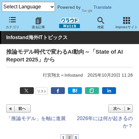
Powered by
Translate
クラウド Watch
トピック
業界動向
カテゴリ
過去記事
検索
Impressサイト
Infostand海外ITトピックス
推論モデル時代で変わるAI動向～「State of AI
Report 2025」から
行宮翔太＝Infostand
2025年10月20日 11:28
リスト
前へ
次へ
「推論モデル」を軸に進展
2026年には何が起きるの
か？
1
2
3