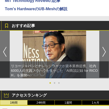
MIT Technology Reviewの記事
Tom's HardwareのUB-Meshの解説
おすすめ記事
リコージャパンとナレッジワークが資本業務提携、社内
6000人の実践ノウハウを生かした「AI商談記録 for RICO
H」を展開へ
●
●
●
アクセスランキング
1時間
24時間
1週間
1カ月