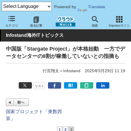
Powered by
Translate
クラウド Watch
トピック
業界動向
カテゴリ
過去記事
検索
Impressサイト
Infostand海外ITトピックス
中国版「Stargate Project」が本格始動 一方でデ
ータセンターの8割が稼働していないとの指摘も
行宮翔太＝Infostand
2025年9月29日 11:19
リスト
前へ
国家プロジェクト「東数西
算」
1
2
3