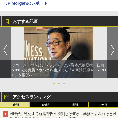
JP Morganのレポート
おすすめ記事
リコージャパンとナレッジワークが資本業務提携、社内
6000人の実践ノウハウを生かした「AI商談記録 for RICO
H」を展開へ
●
●
●
アクセスランキング
1時間
24時間
1週間
1カ月
AI時代に進化する経理部門の役割とは何か 業務のすみ分けとAI