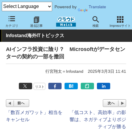
Powered by
Translate
クラウド Watch
トピック
業界動向
カテゴリ
過去記事
検索
Impressサイト
Infostand海外ITトピックス
AIインフラ投資に陰り？ Microsoftがデータセン
ターの契約の一部を撤回
行宮翔太＝Infostand
2025年3月3日 11:41
リスト
前へ
次へ
「数百メガワット」相当を
「低コスト、高効率」の影
キャンセル
響は、ネガティブよりポジ
ティブが勝る