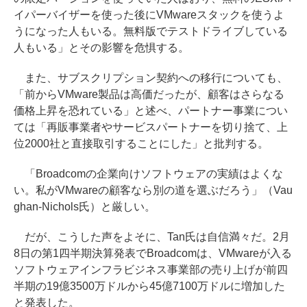
イパーバイザーを使った後にVMwareスタックを使うよ
うになった人もいる。無料版でテストドライブしている
人もいる」とその影響を危惧する。
また、サブスクリプション契約への移行についても、
「前からVMware製品は高価だったが、顧客はさらなる
価格上昇を恐れている」と述べ、パートナー事業につい
ては「再販事業者やサービスパートナーを切り捨て、上
位2000社と直接取引することにした」と批判する。
「Broadcomの企業向けソフトウェアの実績はよくな
い。私がVMwareの顧客なら別の道を選ぶだろう」（Vau
ghan-Nichols氏）と厳しい。
だが、こうした声をよそに、Tan氏は自信満々だ。2月
8日の第1四半期決算発表でBroadcomは、VMwareが入る
ソフトウェアインフラビジネス事業部の売り上げが前四
半期の19億3500万ドルから45億7100万ドルに増加した
と発表した。