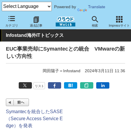
Powered by
Translate
クラウド Watch
トピック
業界動向
カテゴリ
過去記事
検索
Impressサイト
Infostand海外ITトピックス
EUC事業売却にSymantecとの統合 VMwareの新
しい方向性
岡田陽子＝Infostand
2024年3月11日 11:36
リスト
前へ
Symantecを統合したSASE
（Secure Access Service E
dge）を発表