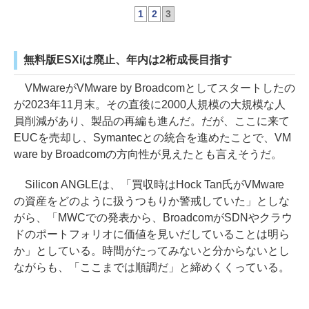
1
2
3
無料版ESXiは廃止、年内は2桁成長目指す
VMwareがVMware by Broadcomとしてスタートしたの
が2023年11月末。その直後に2000人規模の大規模な人
員削減があり、製品の再編も進んだ。だが、ここに来て
EUCを売却し、Symantecとの統合を進めたことで、VM
ware by Broadcomの方向性が見えたとも言えそうだ。
Silicon ANGLEは、「買収時はHock Tan氏がVMware
の資産をどのように扱うつもりか警戒していた」としな
がら、「MWCでの発表から、BroadcomがSDNやクラウ
ドのポートフォリオに価値を見いだしていることは明ら
か」としている。時間がたってみないと分からないとし
ながらも、「ここまでは順調だ」と締めくくっている。