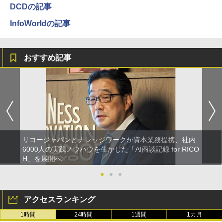
DCDの記事
InfoWorldの記事
おすすめ記事
リコージャパンとナレッジワークが資本業務提携、社内
6000人の実践ノウハウを生かした「AI商談記録 for RICO
H」を展開へ
●
●
●
アクセスランキング
1時間
24時間
1週間
1カ月