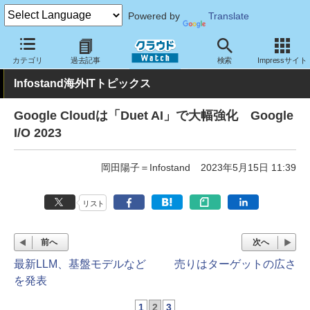
Powered by
Translate
クラウド Watch
トピック
業界動向
カテゴリ
過去記事
検索
Impressサイト
Infostand海外ITトピックス
Google Cloudは「Duet AI」で大幅強化 Google
I/O 2023
岡田陽子＝Infostand
2023年5月15日 11:39
リスト
前へ
次へ
最新LLM、基盤モデルなど
売りはターゲットの広さ
を発表
1
2
3