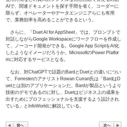
AIで、関連ドキュメントを探す手間を省く。コーダーに
限らず、オペレーターやデータエンジニアらにも有用
で、業務効率を高めることができるという。
さらに、「Duet AI for AppSheet」では、プロンプトで
対話しながらGoogle Workspaceにワークフローを作成し
て、ノーコード開発ができる。Google App ScriptをAI化
したようなイメージだろうか。MicrosoftのPower Platfor
mに対応するサービスとなる。
なお、対ChatGPTで話題のBardとDuetとの違いについ
て、ForresterのアナリストRowan Curran氏は「BardはD
uetとは別のアプリケーションだ。Bardが製品というより
技術のデモであるのに対し、Duetはビジネス上の成果を
出すためにプロフェッショナルを支援するよう設計され
ている」とInfoWorldに解説している。
前へ
次へ