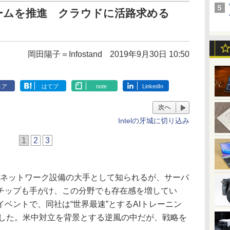
ームを推進 クラウドに活路求める
岡田陽子＝Infostand
2019年9月30日 10:50
ェア
はてブ
note
LinkedIn
次へ
Intelの牙城に切り込み
1
2
3
やネットワーク設備の大手として知られるが、サーバ
チップも手がけ、この分野でも存在感を増してい
ベントで、同社は“世界最速”とするAIトレーニン
を発表した。米中対立を背景とする逆風の中だが、戦略を