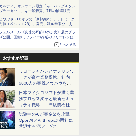
カルディ、オンライン限定「ネコバッグ＆タン
ブラーセット」を一般販売。7月の抽選販売の
当選無効分
はやぶさ50％オフの「新幹線eチケット（トク
だ値スペシャル28）」発売。秋冬乗車分、えき
ねっと限定
フェルメール《真珠の耳飾りの少女》展のグッ
ズ公開。図録/ミッフィー/葬送のフリーレンほ
か、注目ブランドコラボが実現
もっと見る
おすすめ記事
リコージャパンとナレッジワ
ークが資本業務提携、社内
6000人の実践ノウハウを生
かした「AI商談記録 for
日本マイクロソフトが描く業
RICOH」を展開へ
務プロセス変革と最新セキュ
リティ戦略――津坂美樹社長
が2027年度戦略を説明
試験中のAIが実企業を攻撃
OpenAIとAnthropicの両社に
共通する“落とし穴”