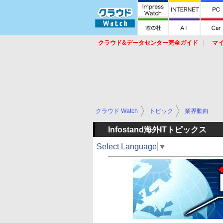
クラウド&データセンター完全ガイド
マ
サービス
セキュリティ
ネットワーク
スイッチ
ルータ
導入事例
イベ
クラウド Watch
トピック
業界動向
Infostand海外ITトピックス
Select Language
▼