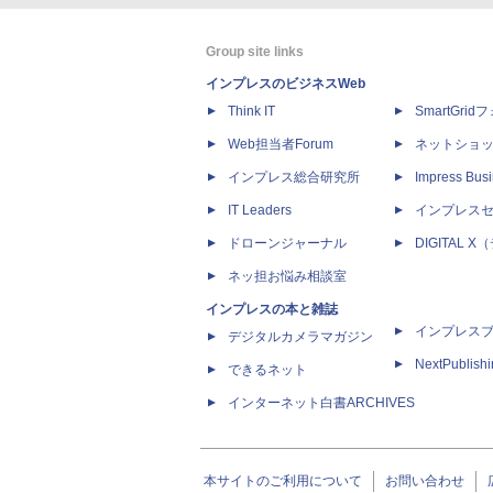
Group site links
インプレスのビジネスWeb
Think IT
SmartGri
Web担当者Forum
ネットショ
インプレス総合研究所
Impress Busi
IT Leaders
インプレス
ドローンジャーナル
DIGITAL
ネッ担お悩み相談室
インプレスの本と雑誌
インプレス
デジタルカメラマガジン
NextPublish
できるネット
インターネット白書ARCHIVES
本サイトのご利用について
お問い合わせ