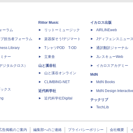
Rittor Music
イカロス出版
dフォーラム
リットーミュージック
AIRLINEweb
ップ担当者フォーラム
楽器探そう!デジマート
Jディフェンスニュー
ness Library
TシャツPOD T-OD
通訳翻訳ジャーナル
セミナー
立東舎
JレスキューWeb
 X（デジタルクロス）
山と溪谷社
イカロスアカデミー
山と溪谷オンライン
MdN
CLIMBING-NET
MdN Books
ブックス
近代科学社
MdN Design Interactiv
ing
近代科学社Digital
テックリブ
TechLib
広告掲載のご案内
編集部へのご連絡
プライバシーポリシー
会社概要