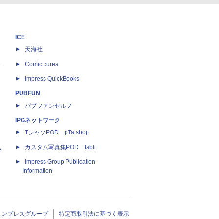
ICE
天海社
ス
Comic curea
impress QuickBooks
PUBFUN
パブファンセルフ
IPGネットワーク
TシャツPOD pTa.shop
カスタム写真集POD fabli
e
Impress Group Publication
Information
インプレスグループ
特定商取引法に基づく表示