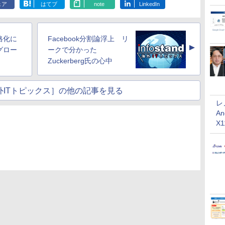
ェア
はてブ
note
LinkedIn
格化に
Facebook分割論浮上 リ
▲
グロー
ークで分かった
Zuckerberg氏の心中
nd海外ITトピックス］の他の記事を見る
レ
An
X