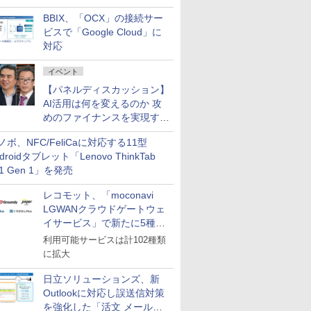
企業・広告代理店などが実装
BBIX、「OCX」の接続サー
フェーズへ
ビスで「Google Cloud」に
対応
イベント
【パネルディスカッション】
AI活用は何を変えるのか 攻
めのファイナンスを実現する
業務設計とマインドセット変
ノボ、NFC/FeliCaに対応する11型
革
droidタブレット「Lenovo ThinkTab
11 Gen 1」を発売
レコモット、「moconavi
LGWANクラウドゲートウェ
イサービス」で新たに5種類
のサービスと連携開始
利用可能サービスは計102種類
に拡大
日立ソリューションズ、新
Outlookに対応し誤送信対策
を強化した「活文 メール誤