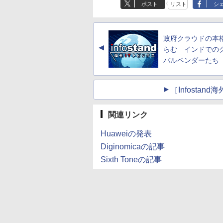
ポスト
リスト
シ
政府クラウドの本
▲
らむ インドでの
バルベンダーたち
［Infosta
関連リンク
Huaweiの発表
Diginomicaの記事
Sixth Toneの記事