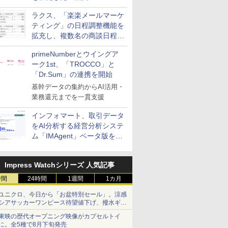
送信防止アドインサービス」
ラクス、「楽楽メールマーケ
を提供
ティング」の日程調整機能を
拡充し、複数名の商談日程調
整を効率化
primeNumberとウイングア
ーク1st、「TROCCO」と
「Dr.Sum」の連携を開始
基幹データの集約からAI活用・
業務還元までを一貫支援
インフォマート、取引データ
をAI分析する経営分析システ
ム「IMAgent」ベータ版を提
供
Impress Watchシリーズ 人気記事
時間
24時間
1週間
1カ月
ユニクロ、今日から「お盆特別セール」。涼感
シアサッカーワンピース待望値下げ、撥水ギア
ショーツは1990円に
東映の歴代オープニング映像がカプセルトイ
に。全5種で8月下旬発売