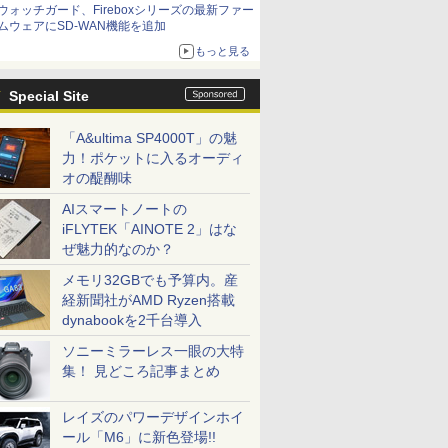
ウォッチガード、Fireboxシリーズの最新ファー
ムウェアにSD-WAN機能を追加
もっと見る
Special Site
「A&ultima SP4000T」の魅
力！ポケットに入るオーディ
オの醍醐味
AIスマートノートの
iFLYTEK「AINOTE 2」はな
ぜ魅力的なのか？
メモリ32GBでも予算内。産
経新聞社がAMD Ryzen搭載
dynabookを2千台導入
ソニーミラーレス一眼の大特
集！ 見どころ記事まとめ
レイズのパワーデザインホイ
ール「M6」に新色登場!!