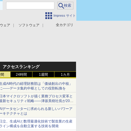
Impress サイト
全カテゴリ
ウェア
ソフトウェア
攻撃対策
マルウェア対策
アクセスランキング
時間
24時間
1週間
1カ月
生成AI時代の経理財務部は「価値創出の中核」
に――データ集約中枢としての役割転換を
日本マイクロソフトが描く業務プロセス変革と
最新セキュリティ戦略――津坂美樹社長が2027
年度戦略を説明
AIデータセンターに求められる新しいパワーア
ーキテクチャとは
日立、生成AIと数理最適化技術で製造業の生産
ライン構成を自動立案する技術を開発