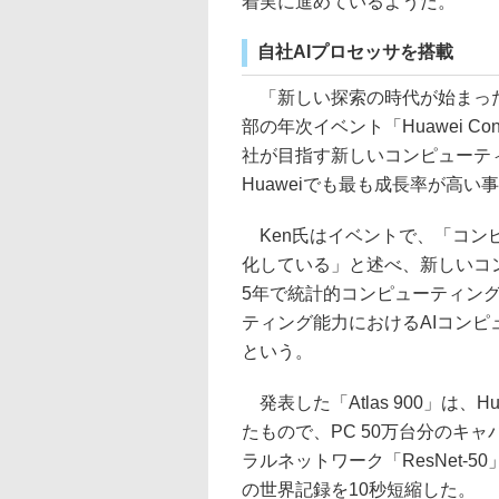
着実に進めているようだ。
自社AIプロセッサを搭載
「新しい探索の時代が始まった」
部の年次イベント「Huawei Con
社が目指す新しいコンピューテ
Huaweiでも最も成長率が高い
Ken氏はイベントで、「コン
化している」と述べ、新しいコン
5年で統計的コンピューティン
ティング能力におけるAIコンピ
という。
発表した「Atlas 900」は、Hu
たもので、PC 50万台分のキ
ラルネットワーク「ResNet-
の世界記録を10秒短縮した。