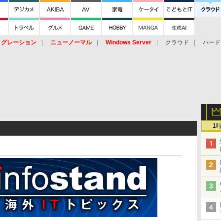
イグレーション
ニューノーマル
Windows Server
クラウド
ハード
トピック
ストレージ（HW）
オープンソース
SaaS
標的型
ント
1