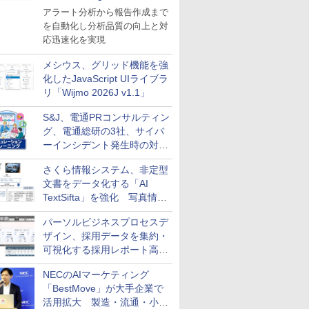
導入
アラート分析から報告作成まで
を自動化し分析品質の向上と対
応迅速化を実現
メシウス、グリッド機能を強
化したJavaScript UIライブラ
リ「Wijmo 2026J v1.1」
S&J、電通PRコンサルティン
グ、電通総研の3社、サイバ
ーインシデント発生時の対応
と危機管理広報を一体的に訓
さくら情報システム、非定型
練するプログラムを提供
文書をデータ化する「AI
TextSifta」を強化 写真情報
のデータ化などに対応
パーソルビジネスプロセスデ
ザイン、採用データを集約・
可視化する採用レポート高速
化サービスを提供
NECのAIマーケティング
「BestMove」が大手企業で
活用拡大 製造・流通・小売