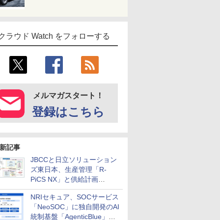
クラウド Watch をフォローする
メルマガスタート！
登録はこちら
新記事
JBCCと日立ソリューション
ズ東日本、生産管理「R-
PiCS NX」と供給計画
「scSQUARE ISP」の連携サ
NRIセキュア、SOCサービス
ービスを提供開始
「NeoSOC」に独自開発のAI
統制基盤「AgenticBlue」を