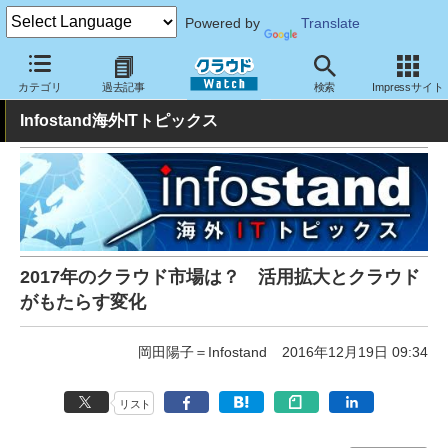
Powered by
Translate
クラウド Watch
トピック
業界動向
カテゴリ
過去記事
検索
Impressサイト
Infostand海外ITトピックス
2017年のクラウド市場は？ 活用拡大とクラウド
がもたらす変化
岡田陽子＝Infostand
2016年12月19日 09:34
リスト