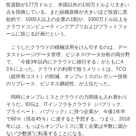
投資額が177万ドルと、米国以外の130万ドルより大きい
点を指摘している。また組織規模が大きいほど投資に意
欲的で、1000人以上の企業の1割が、1000万ドル以上を
クラウドコンピューティングアプリおよびプラットフォ
ームに投じる計画だという。
こうしたクラウドの積極活用をけん引するのは、デー
タストレージ/データ管理、ビジネス/データ分析の両分野
で、「今後3年以内にクラウドに移行する」がともに4
3％に上った。クラウドの利用で狙うメリットは、TCO
（総所有コスト）の削減、オンプレミスのレガシー技術
のリプレース、ビジネス継続性、が上位だった。
同時にオンプレミスとクラウドの力関係も入れ替わり
そうだ。IDGは、ITインフラをクラウド（パブリック、
プライベート、パブリック）に持つ企業が、今後1年半
で60％（現在45％）に達すると予想する。つまり、2018
年には、もっぱらオンプレミスに置く企業は半数に届か
ない“少数派”に転落することになる。