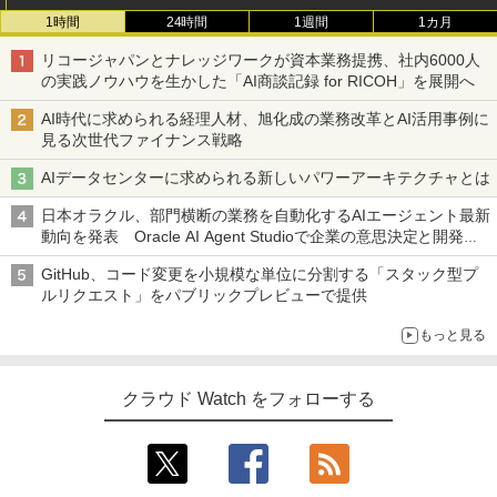
1時間
24時間
1週間
1カ月
リコージャパンとナレッジワークが資本業務提携、社内6000人
の実践ノウハウを生かした「AI商談記録 for RICOH」を展開へ
AI時代に求められる経理人材、旭化成の業務改革とAI活用事例に
見る次世代ファイナンス戦略
AIデータセンターに求められる新しいパワーアーキテクチャとは
日本オラクル、部門横断の業務を自動化するAIエージェント最新
動向を発表 Oracle AI Agent Studioで企業の意思決定と開発を
加速
GitHub、コード変更を小規模な単位に分割する「スタック型プ
ルリクエスト」をパブリックプレビューで提供
もっと見る
クラウド Watch をフォローする