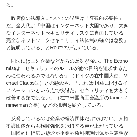
る。
政府側の法導入についての説明は「客観的必要性」
だ。全人代は「中国はインターネット大国であり、大き
なインターネットセキュリティリスクに直面している。
完全なネットワークセキュリティ法体制の確立は急務」
と説明している、とReutersが伝えている。
同法には国外企業などからの反対が強い。The Econo
mistは「セキュリティのルールが他の目的を追求するた
めに使われるのではないか」（ドイツの在中国大使、Mi
chael Clauss氏）との懸念や、「これは中国におけるイ
ノベーションという点で後退だ。セキュリティを大きく
改善する類ではない」（在中米国商工会議所のJames Zi
mmerman会長）などの批判を紹介している。
反発しているのは企業や経済団体だけではない。人権
擁護団体からも検閲強化を危惧する声が上がっている。
「国際的に幅広い懸念が企業や権利擁護団体から表明が