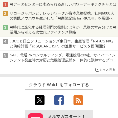
AIデータセンターに求められる新しいパワーアーキテクチャとは
リコージャパンとナレッジワークが資本業務提携、社内6000人
の実践ノウハウを生かした「AI商談記録 for RICOH」を展開へ
AI時代に進化する経理部門の役割とは何か 業務のすみ分けとAI
活用から考える次世代ファイナンス戦略
JBCCと日立ソリューションズ東日本、生産管理「R-PiCS NX」
と供給計画「scSQUARE ISP」の連携サービスを提供開始
S&J、電通PRコンサルティング、電通総研の3社、サイバーイン
シデント発生時の対応と危機管理広報を一体的に訓練するプログ
ラムを提供
もっと見る
クラウド Watch をフォローする
メルマガスタート！