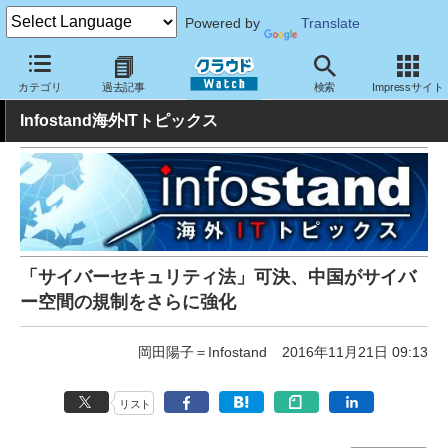
Powered by
Translate
クラウド Watch
トピック
業界動向
カテゴリ
過去記事
検索
Impressサイト
Infostand海外ITトピックス
「サイバーセキュリティ法」可決、中国がサイバ
ー空間の規制をさらに強化
岡田陽子＝Infostand
2016年11月21日 09:13
リスト