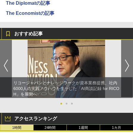
The Diplomatの記事
The Economistの記事
おすすめ記事
リコージャパンとナレッジワークが資本業務提携、社内
6000人の実践ノウハウを生かした「AI商談記録 for RICO
H」を展開へ
●
●
●
アクセスランキング
1時間
24時間
1週間
1カ月