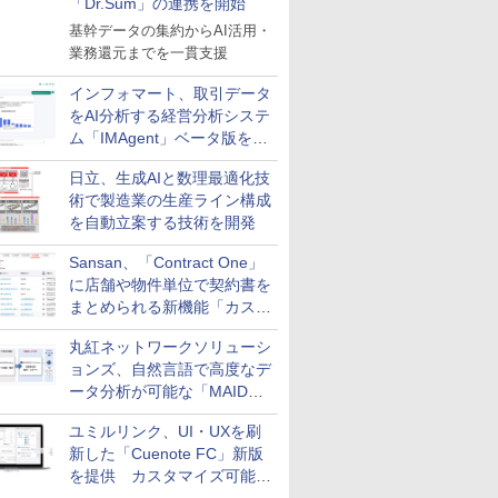
「Dr.Sum」の連携を開始
基幹データの集約からAI活用・
業務還元までを一貫支援
インフォマート、取引データ
をAI分析する経営分析システ
ム「IMAgent」ベータ版を提
供
日立、生成AIと数理最適化技
術で製造業の生産ライン構成
を自動立案する技術を開発
Sansan、「Contract One」
に店舗や物件単位で契約書を
まとめられる新機能「カスタ
ム契約ツリー」を追加
丸紅ネットワークソリューシ
ョンズ、自然言語で高度なデ
ータ分析が可能な「MAIDOA
AI ASSIST」を9月より提供
ユミルリンク、UI・UXを刷
新した「Cuenote FC」新版
を提供 カスタマイズ可能な