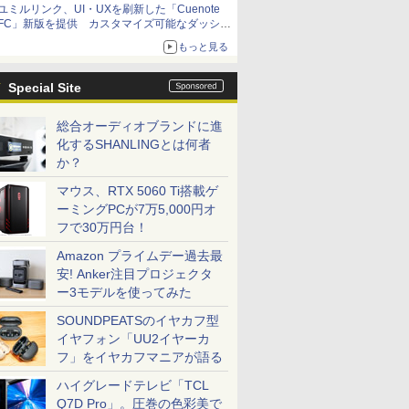
ユミルリンク、UI・UXを刷新した「Cuenote
FC」新版を提供 カスタマイズ可能なダッシュ
ボード画面を搭載
もっと見る
Special Site
総合オーディオブランドに進
化するSHANLINGとは何者
か？
マウス、RTX 5060 Ti搭載ゲ
ーミングPCが7万5,000円オ
フで30万円台！
Amazon プライムデー過去最
安! Anker注目プロジェクタ
ー3モデルを使ってみた
SOUNDPEATSのイヤカフ型
イヤフォン「UU2イヤーカ
フ」をイヤカフマニアが語る
ハイグレードテレビ「TCL
Q7D Pro」。圧巻の色彩美で