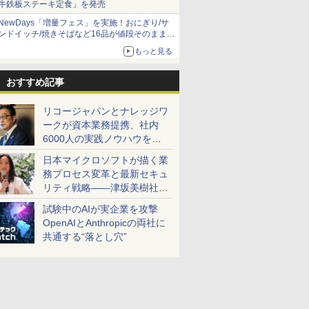
牛鉄板ステーキ定食」を発売
NewDays「増量フェス」を実施！おにぎり/サ
ンドイッチ/焼きそばなど16品が値段そのままで
ボリュームアップ
もっと見る
おすすめ記事
リコージャパンとナレッジワ
ークが資本業務提携、社内
6000人の実践ノウハウを生
かした「AI商談記録 for
日本マイクロソフトが描く業
RICOH」を展開へ
務プロセス変革と最新セキュ
リティ戦略――津坂美樹社長
が2027年度戦略を説明
試験中のAIが実企業を攻撃
OpenAIとAnthropicの両社に
共通する“落とし穴”