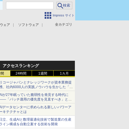
Impress サイト
全カテゴリ
ウェア
ソフトウェア
攻撃対策
マルウェア対策
アクセスランキング
時間
24時間
1週間
1カ月
リコージャパンとナレッジワークが資本業務提
携、社内6000人の実践ノウハウを生かした「AI
商談記録 for RICOH」を展開へ
AIが27年眠っていた脆弱性を発見する時代に
――「パッチ適用の優先度を見直すべき」とセ
キュリティ専門家
AIデータセンターに求められる新しいパワーア
ーキテクチャとは
日立、生成AIと数理最適化技術で製造業の生産
ライン構成を自動立案する技術を開発