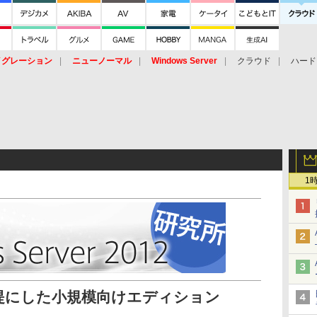
イグレーション
ニューノーマル
Windows Server
クラウド
ハード
トピック
ストレージ（HW）
オープンソース
SaaS
標的型
ント
1
提にした小規模向けエディション