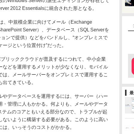
Windows Serverの派生エディションが存在して
ver 2012 Essentialsに統合された形となる。
ndardは、中規模企業に向けてメール（Exchange
rePoint Server）、データベース（SQL Serverを
別オプションで提供）などをバンドルし、“オンプレミスで
ケージという位置付け”だった。
のパブリッククラウドが普及するにつれて、中小企業
ーなどを運用するメリットが少なくなり、モバイル
では、メールサーバーをオンプレミスで運用するこ
も出てきている。
最
やデータベースを運用するには、サーバー（ハー
用・管理に人もかかる。何よりも、メールやデータ
システムのコアともいえる部分なので、トラブルが起
しないように構築する必要がある。このように高い
には、いっそうのコストがかかる。