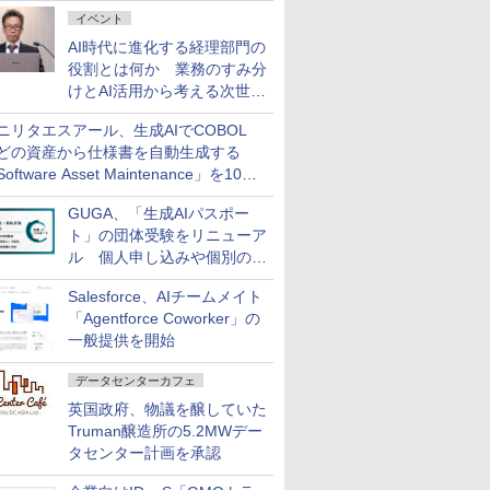
ダッシュボード画面を搭載
イベント
AI時代に進化する経理部門の
役割とは何か 業務のすみ分
けとAI活用から考える次世代
ファイナンス戦略
ニリタエスアール、生成AIでCOBOL
どの資産から仕様書を自動生成する
oftware Asset Maintenance」を10月
発売
GUGA、「生成AIパスポー
ト」の団体受験をリニューア
ル 個人申し込みや個別の支
払いなどに対応
Salesforce、AIチームメイト
「Agentforce Coworker」の
一般提供を開始
データセンターカフェ
英国政府、物議を醸していた
Truman醸造所の5.2MWデー
タセンター計画を承認