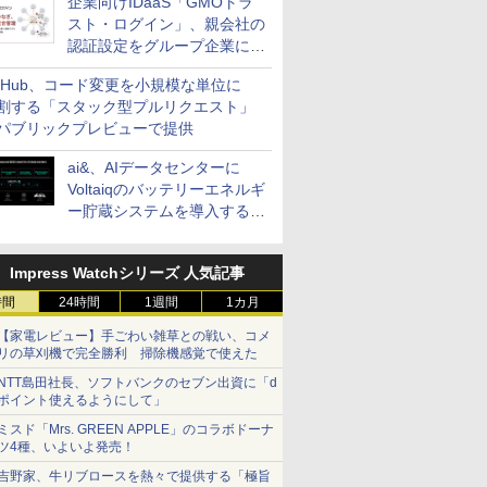
企業向けIDaaS「GMOトラ
スト・ログイン」、親会社の
認証設定をグループ企業に展
開できる新機能を提供
itHub、コード変更を小規模な単位に
割する「スタック型プルリクエスト」
パブリックプレビューで提供
ai&、AIデータセンターに
Voltaiqのバッテリーエネルギ
ー貯蔵システムを導入する計
画を発表
Impress Watchシリーズ 人気記事
時間
24時間
1週間
1カ月
【家電レビュー】手ごわい雑草との戦い、コメ
リの草刈機で完全勝利 掃除機感覚で使えた
NTT島田社長、ソフトバンクのセブン出資に「d
ポイント使えるようにして」
ミスド「Mrs. GREEN APPLE」のコラボドーナ
ツ4種、いよいよ発売！
吉野家、牛リブロースを熱々で提供する「極旨