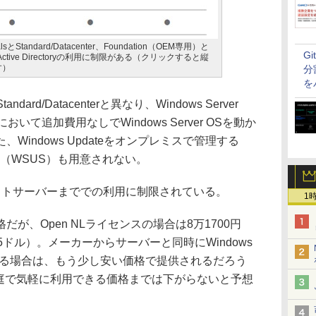
tialsとStandard/Datacenter、Foundation（OEM専用）と
G
Active Directoryの利用に制限がある（クリックすると縦
す）
分
を
tandard/Datacenterと異なり、Windows Server
環境において追加費用なしでWindows Server OSを動か
indows Updateをオンプレミスで管理する
Service（WSUS）も用意されない。
トサーバーまででの利用に制限されている。
1
、Open NLライセンスの場合は8万1700円
ドル）。メーカーからサーバーと同時にWindows
alsを購入する場合は、もう少し安い価格で提供されるだろう
に、家庭で気軽に利用できる価格までは下がらないと予想