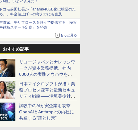
ツ4種、いよいよ発売！
ドコモ前田社長が「ahamo40GB化は検証のた
め」、料金値上げへの考え方にも言及
吉野家、牛リブロースを熱々で提供する「極旨
牛鉄板ステーキ定食」を発売
もっと見る
おすすめ記事
リコージャパンとナレッジワ
ークが資本業務提携、社内
6000人の実践ノウハウを生
かした「AI商談記録 for
日本マイクロソフトが描く業
RICOH」を展開へ
務プロセス変革と最新セキュ
リティ戦略――津坂美樹社長
が2027年度戦略を説明
試験中のAIが実企業を攻撃
OpenAIとAnthropicの両社に
共通する“落とし穴”