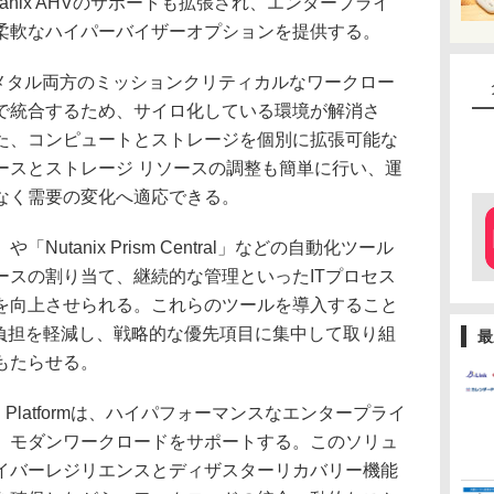
utanix AHVのサポートも拡張され、エンタープライ
柔軟なハイパーバイザーオプションを提供する。
ベアメタル両方のミッションクリティカルなワークロー
で統合するため、サイロ化している環境が解消さ
た、コンピュートとストレージを個別に拡張可能な
ースとストレージ リソースの調整も簡単に行い、運
なく需要の変化へ適応できる。
」や「Nutanix Prism Central」などの自動化ツール
ースの割り当て、継続的な管理といったITプロセス
を向上させられる。これらのツールを導入すること
の負担を軽減し、戦略的な優先項目に集中して取り組
最
もたらせる。
x Cloud Platformは、ハイパフォーマンスなエンタープライ
、モダンワークロードをサポートする。このソリュ
イバーレジリエンスとディザスターリカバリー機能