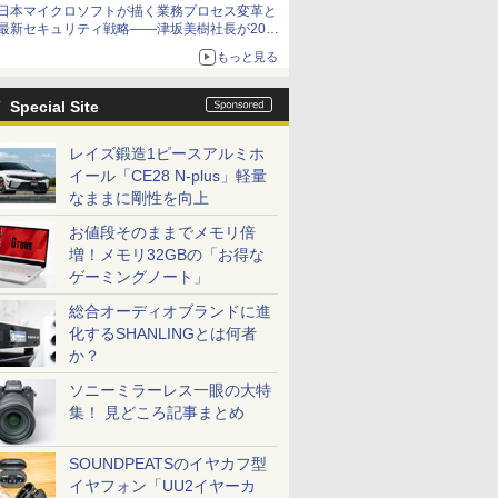
日本マイクロソフトが描く業務プロセス変革と
最新セキュリティ戦略――津坂美樹社長が2027
年度戦略を説明
もっと見る
Special Site
レイズ鍛造1ピースアルミホ
イール「CE28 N-plus」軽量
なままに剛性を向上
お値段そのままでメモリ倍
増！メモリ32GBの「お得な
ゲーミングノート」
総合オーディオブランドに進
化するSHANLINGとは何者
か？
ソニーミラーレス一眼の大特
集！ 見どころ記事まとめ
SOUNDPEATSのイヤカフ型
イヤフォン「UU2イヤーカ