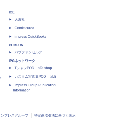
ICE
天海社
ス
Comic curea
impress QuickBooks
PUBFUN
パブファンセルフ
IPGネットワーク
TシャツPOD pTa.shop
カスタム写真集POD fabli
e
Impress Group Publication
Information
インプレスグループ
特定商取引法に基づく表示