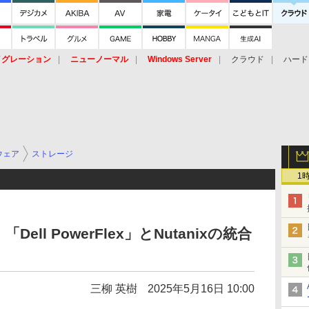
イグレーション
ニューノーマル
Windows Server
クラウド
ハード
トピック
ストレージ（HW）
オープンソース
SaaS
標的型
ント
ウェア
ストレージ
1
ll PowerFlex」とNutanixの統合
三柳 英樹
2025年5月16日 10:00