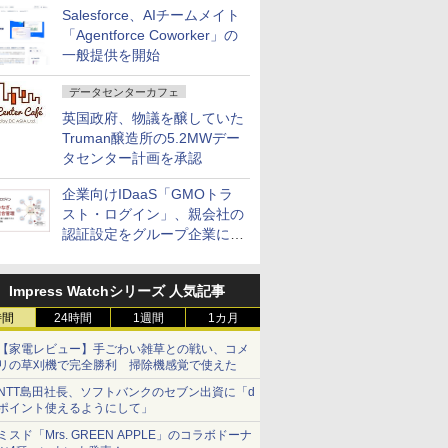
Salesforce、AIチームメイト
「Agentforce Coworker」の
一般提供を開始
データセンターカフェ
英国政府、物議を醸していた
Truman醸造所の5.2MWデー
タセンター計画を承認
企業向けIDaaS「GMOトラ
スト・ログイン」、親会社の
認証設定をグループ企業に展
開できる新機能を提供
Impress Watchシリーズ 人気記事
時間
24時間
1週間
1カ月
【家電レビュー】手ごわい雑草との戦い、コメ
リの草刈機で完全勝利 掃除機感覚で使えた
NTT島田社長、ソフトバンクのセブン出資に「d
ポイント使えるようにして」
ミスド「Mrs. GREEN APPLE」のコラボドーナ