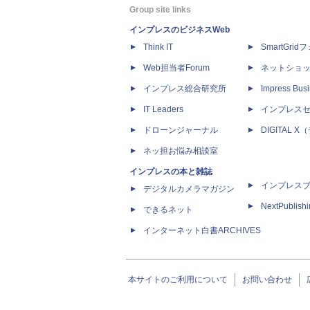
Group site links
インプレスのビジネスWeb
Think IT
SmartGri
Web担当者Forum
ネットショ
インプレス総合研究所
Impress Busi
IT Leaders
インプレス
ドローンジャーナル
DIGITAL
ネッ担お悩み相談室
インプレスの本と雑誌
インプレス
デジタルカメラマガジン
NextPublish
できるネット
インターネット白書ARCHIVES
本サイトのご利用について
お問い合わせ