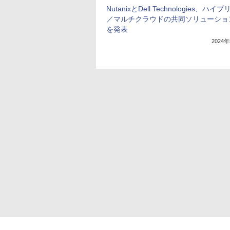
NutanixとDell Technologies、ハイ
／マルチクラウドの共同ソリューショ
を発表
2024