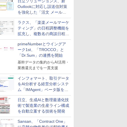
日立ソリューションズ、新
Outlookに対応し誤送信対策
を強化した「活文 メール誤
送信防止アドインサービス」
ラクス、「楽楽メールマーケ
を提供
ティング」の日程調整機能を
拡充し、複数名の商談日程調
整を効率化
primeNumberとウイングア
ーク1st、「TROCCO」と
「Dr.Sum」の連携を開始
基幹データの集約からAI活用・
業務還元までを一貫支援
インフォマート、取引データ
をAI分析する経営分析システ
ム「IMAgent」ベータ版を提
供
日立、生成AIと数理最適化技
術で製造業の生産ライン構成
を自動立案する技術を開発
Sansan、「Contract One」