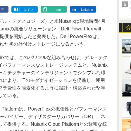
ェア
はてブ
note
LinkedIn
以下、デル・テクノロジーズ）と米Nutanixは現地時間4月
tanixの統合ソリューション「Dell PowerFlex with
m」の一般提供を開始したと発表した。Dell PowerFlexは、
ormと統合された初の外付けストレージになるという。
nixでは、このパワフルな組み合わせは、デル・テク
パフォーマンスなストレージシステムと、Nutanix
ーキテクチャーのインテリジェントでシンプルな環
れにより、ITのモダナイゼーションを促進し、運用
フラ管理を簡素化するように設計・構築された堅牢
している。
Cloud Platformは、PowerFlexの拡張性とパフォーマンス
イパーバイザー、ディザスターリカバリー（DR）、ネ
する。Nutanix Cloud Platformとの緊密な統