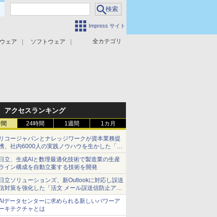
Impress サイト
全カテゴリ
ウェア
ソフトウェア
攻撃対策
マルウェア対策
アクセスランキング
時間
24時間
1週間
1カ月
リコージャパンとナレッジワークが資本業務提
携、社内6000人の実践ノウハウを生かした「AI
商談記録 for RICOH」を展開へ
日立、生成AIと数理最適化技術で製造業の生産
ライン構成を自動立案する技術を開発
日立ソリューションズ、新Outlookに対応し誤送
信対策を強化した「活文 メール誤送信防止アド
インサービス」を提供
AIデータセンターに求められる新しいパワーア
ーキテクチャとは