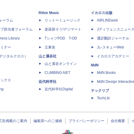
Rittor Music
イカロス出版
dフォーラム
リットーミュージック
AIRLINEweb
ップ担当者フォーラム
楽器探そう!デジマート
Jディフェンスニュー
ness Library
TシャツPOD T-OD
通訳翻訳ジャーナル
セミナー
立東舎
JレスキューWeb
 X（デジタルクロス）
山と溪谷社
イカロスアカデミー
山と溪谷オンライン
MdN
CLIMBING-NET
MdN Books
ブックス
近代科学社
MdN Design Interactiv
ing
近代科学社Digital
テックリブ
TechLib
広告掲載のご案内
編集部へのご連絡
プライバシーポリシー
会社概要