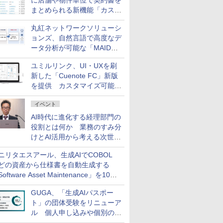
に店舗や物件単位で契約書を
まとめられる新機能「カスタ
ム契約ツリー」を追加
丸紅ネットワークソリューシ
ョンズ、自然言語で高度なデ
ータ分析が可能な「MAIDOA
AI ASSIST」を9月より提供
ユミルリンク、UI・UXを刷
新した「Cuenote FC」新版
を提供 カスタマイズ可能な
ダッシュボード画面を搭載
イベント
AI時代に進化する経理部門の
役割とは何か 業務のすみ分
けとAI活用から考える次世代
ファイナンス戦略
ニリタエスアール、生成AIでCOBOL
どの資産から仕様書を自動生成する
oftware Asset Maintenance」を10月
発売
GUGA、「生成AIパスポー
ト」の団体受験をリニューア
ル 個人申し込みや個別の支
払いなどに対応