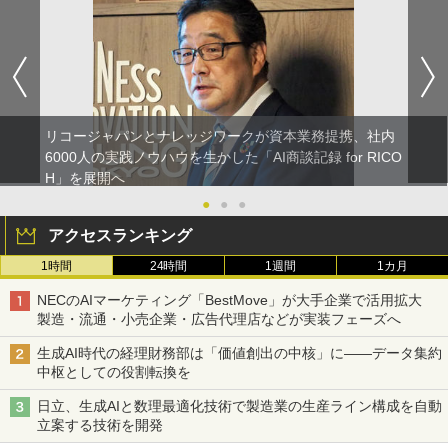
リコージャパンとナレッジワークが資本業務提携、社内
6000人の実践ノウハウを生かした「AI商談記録 for RICO
H」を展開へ
●
●
●
アクセスランキング
1時間
24時間
1週間
1カ月
NECのAIマーケティング「BestMove」が大手企業で活用拡大
製造・流通・小売企業・広告代理店などが実装フェーズへ
生成AI時代の経理財務部は「価値創出の中核」に――データ集約
中枢としての役割転換を
日立、生成AIと数理最適化技術で製造業の生産ライン構成を自動
立案する技術を開発