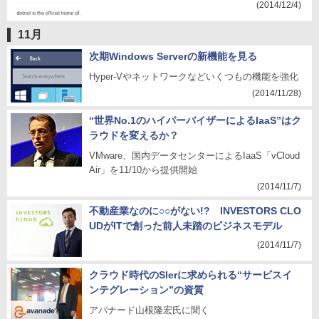
(2014/12/4)
11月
次期Windows Serverの新機能を見る
Hyper-Vやネットワークなどいくつもの機能を強化
(2014/11/28)
“世界No.1のハイパーバイザーによるIaaS”はク
ラウドを変えるか？
VMware、国内データセンターによるIaaS「vCloud
Air」を11/10から提供開始
(2014/11/7)
不動産業なのに○○がない!? INVESTORS CLO
UDがITで創った前人未踏のビジネスモデル
(2014/11/7)
クラウド時代のSIerに求められる“サービスイ
ンテグレーション”の資質
アバナード山根隆宏氏に聞く