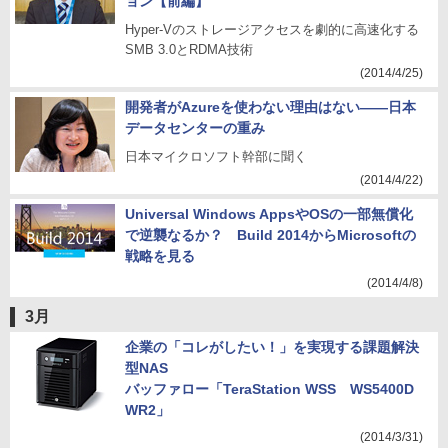
ョン【前編】
Hyper-Vのストレージアクセスを劇的に高速化する
SMB 3.0とRDMA技術
(2014/4/25)
開発者がAzureを使わない理由はない――日本
データセンターの重み
日本マイクロソフト幹部に聞く
(2014/4/22)
Universal Windows AppsやOSの一部無償化
で逆襲なるか？ Build 2014からMicrosoftの
戦略を見る
(2014/4/8)
3月
企業の「コレがしたい！」を実現する課題解決
型NAS
バッファロー「TeraStation WSS WS5400D
WR2」
(2014/3/31)