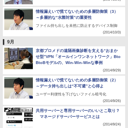
情報漏えいで慌てないための多層防御策（3）
～多層的な“水際対策”の重要性
ファイル持ち出しを未然に防止するデバイス制御
(2014/10/3)
9月
京都プロメドの遠隔画像診断を支える“おまか
せ型”VPN「オールインワンネットワーク」Bto
BtoBモデルの、Win-Win-Winな事例
(2014/9/29)
情報漏えいで慌てないための多層防御策（2）
～データ持ち出しは“不可避”と心得よ
ユーザー利便性を下げないファイル暗号化
(2014/9/26)
共用サーバーと専用サーバーのいいとこ取り？
マネージドサーバーサービスとは
(2014/9/24)