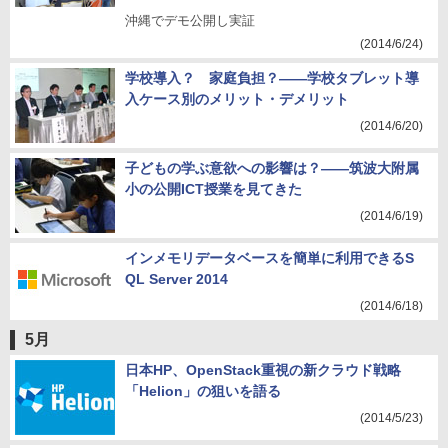
沖縄でデモ公開し実証
(2014/6/24)
学校導入？ 家庭負担？――学校タブレット導
入ケース別のメリット・デメリット
(2014/6/20)
子どもの学ぶ意欲への影響は？――筑波大附属
小の公開ICT授業を見てきた
(2014/6/19)
インメモリデータベースを簡単に利用できるS
QL Server 2014
(2014/6/18)
5月
日本HP、OpenStack重視の新クラウド戦略
「Helion」の狙いを語る
(2014/5/23)