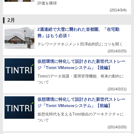
評価を獲得
(2014/3/4)
2月
2週連続で大雪に襲われた首都圏、「在宅勤
務」はもう必須！
テレワークマネジメント田澤由利氏にコツを聞く
(2014/2/25)
仮想環境に特化して設計された新世代ストレー
ジ「Tintri VMstoreシステム」【後編】
Tintriのデータ保護・運用管理機能、将来の動向に
ついて
(2014/2/21)
仮想環境に特化して設計された新世代ストレー
ジ「Tintri VMstoreシステム」【前編】
仮想化時代を支えるTintri独自のアーキテクチャに
ついて
(2014/2/20)