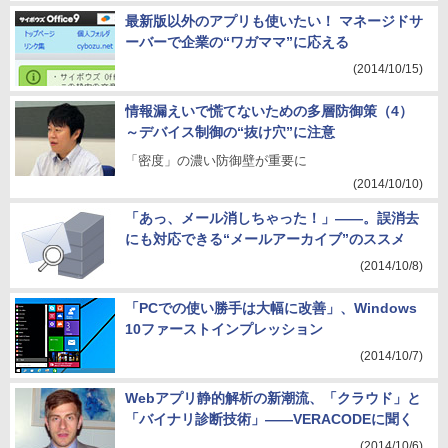
最新版以外のアプリも使いたい！ マネージドサ
ーバーで企業の“ワガママ”に応える
(2014/10/15)
情報漏えいで慌てないための多層防御策（4）
～デバイス制御の“抜け穴”に注意
「密度」の濃い防御壁が重要に
(2014/10/10)
「あっ、メール消しちゃった！」――。誤消去
にも対応できる“メールアーカイブ”のススメ
(2014/10/8)
「PCでの使い勝手は大幅に改善」、Windows
10ファーストインプレッション
(2014/10/7)
Webアプリ静的解析の新潮流、「クラウド」と
「バイナリ診断技術」――VERACODEに聞く
(2014/10/6)