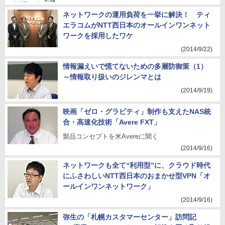
ネットワークの運用負荷を一挙に解決！ ティ
エラコムがNTT西日本のオールインワンネット
ワークを採用したワケ
(2014/9/22)
情報漏えいで慌てないための多層防御策（1）
～情報取り扱いのジレンマとは
(2014/9/19)
映画「ゼロ・グラビティ」制作も支えたNAS統
合・高速化技術「Avere FXT」
製品コンセプトを米Avereに聞く
(2014/9/16)
ネットワークも全て“利用型”に、クラウド時代
にふさわしいNTT西日本のおまかせ型VPN「オ
ールインワンネットワーク」
(2014/9/16)
弥生の「札幌カスタマーセンター」訪問記