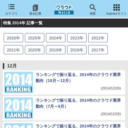
カテゴリ
過去記事
検索
Impressサイト
特集 2014年 記事一覧
2026
年
2025
年
2024
年
2023
年
2022
年
2021
年
2020
年
2019
年
2018
年
2017
年
2016
年
2015
年
2014
年
2013
年
2012
年
12月
2011
年
2010
年
ランキングで振り返る、2014年のクラウド業界
動向（10月～12月）
(2014/12/26)
ランキングで振り返る、2014年のクラウド業界
動向（7月～9月）
(2014/12/25)
ランキングで振り返る、2014年のクラウド業界