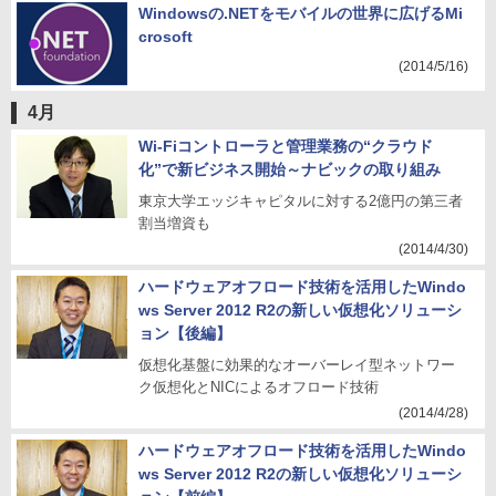
Windowsの.NETをモバイルの世界に広げるMi
crosoft
(2014/5/16)
4月
Wi-Fiコントローラと管理業務の“クラウド
化”で新ビジネス開始～ナビックの取り組み
東京大学エッジキャピタルに対する2億円の第三者
割当増資も
(2014/4/30)
ハードウェアオフロード技術を活用したWindo
ws Server 2012 R2の新しい仮想化ソリューシ
ョン【後編】
仮想化基盤に効果的なオーバーレイ型ネットワー
ク仮想化とNICによるオフロード技術
(2014/4/28)
ハードウェアオフロード技術を活用したWindo
ws Server 2012 R2の新しい仮想化ソリューシ