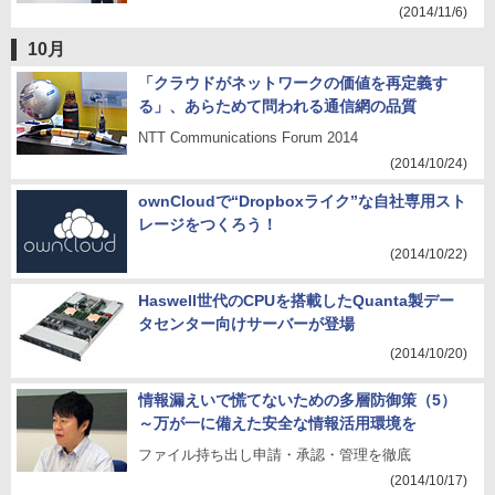
(2014/11/6)
10月
「クラウドがネットワークの価値を再定義す
る」、あらためて問われる通信網の品質
NTT Communications Forum 2014
(2014/10/24)
ownCloudで“Dropboxライク”な自社専用スト
レージをつくろう！
(2014/10/22)
Haswell世代のCPUを搭載したQuanta製デー
タセンター向けサーバーが登場
(2014/10/20)
情報漏えいで慌てないための多層防御策（5）
～万が一に備えた安全な情報活用環境を
ファイル持ち出し申請・承認・管理を徹底
(2014/10/17)