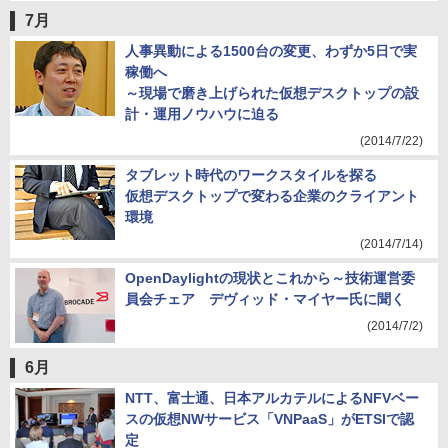
7月
人事異動による1500台の変更、わずか5日で実
稼働へ
～現場で磨き上げられた仮想デスクトップの設
計・運用ノウハウに迫る
(2014/7/22)
タブレット時代のワークスタイルを探る
仮想デスクトップで変わる企業のクライアント
環境
(2014/7/14)
OpenDaylightの現状とこれから～技術運営委
員会チェア デヴィッド・マイヤー氏に聞く
(2014/7/2)
6月
NTT、富士通、日本アルカテルによるNFVベー
スの仮想NWサービス「VNPaaS」がETSIで認
定