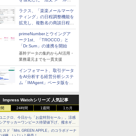
送信防止アドインサービス」
ラクス、「楽楽メールマーケ
を提供
ティング」の日程調整機能を
拡充し、複数名の商談日程調
整を効率化
primeNumberとウイングア
ーク1st、「TROCCO」と
「Dr.Sum」の連携を開始
基幹データの集約からAI活用・
業務還元までを一貫支援
インフォマート、取引データ
をAI分析する経営分析システ
ム「IMAgent」ベータ版を提
供
Impress Watchシリーズ 人気記事
時間
24時間
1週間
1カ月
ユニクロ、今日から「お盆特別セール」。涼感
シアサッカーワンピース待望値下げ、撥水ギア
ショーツは1990円に
ミスド「Mrs. GREEN APPLE」のコラボドーナ
ツ4種、いよいよ発売！