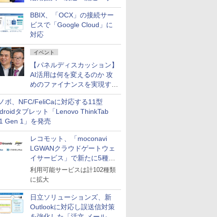
企業・広告代理店などが実装
BBIX、「OCX」の接続サー
フェーズへ
ビスで「Google Cloud」に
対応
イベント
【パネルディスカッション】
AI活用は何を変えるのか 攻
めのファイナンスを実現する
業務設計とマインドセット変
ノボ、NFC/FeliCaに対応する11型
革
droidタブレット「Lenovo ThinkTab
11 Gen 1」を発売
レコモット、「moconavi
LGWANクラウドゲートウェ
イサービス」で新たに5種類
のサービスと連携開始
利用可能サービスは計102種類
に拡大
日立ソリューションズ、新
Outlookに対応し誤送信対策
を強化した「活文 メール誤