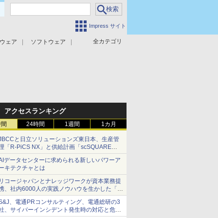
Impress サイト
全カテゴリ
ウェア
ソフトウェア
攻撃対策
マルウェア対策
アクセスランキング
時間
24時間
1週間
1カ月
JBCCと日立ソリューションズ東日本、生産管
理「R-PiCS NX」と供給計画「scSQUARE
ISP」の連携サービスを提供開始
AIデータセンターに求められる新しいパワーア
ーキテクチャとは
リコージャパンとナレッジワークが資本業務提
携、社内6000人の実践ノウハウを生かした「AI
商談記録 for RICOH」を展開へ
S&J、電通PRコンサルティング、電通総研の3
社、サイバーインシデント発生時の対応と危機
管理広報を一体的に訓練するプログラムを提供