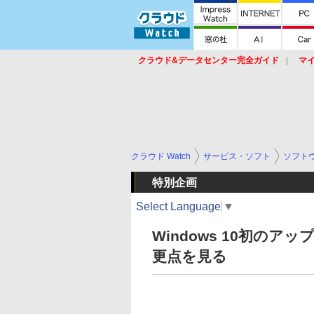
クラウド&データセンター完全ガイド
マ
サービス
セキュリティ
ネットワーク
スイッチ
ルータ
導入事例
イベ
クラウド Watch
サービス・ソフト
ソフト
特別企画
Select Language
▼
Windows 10初のアッ
更点を見る