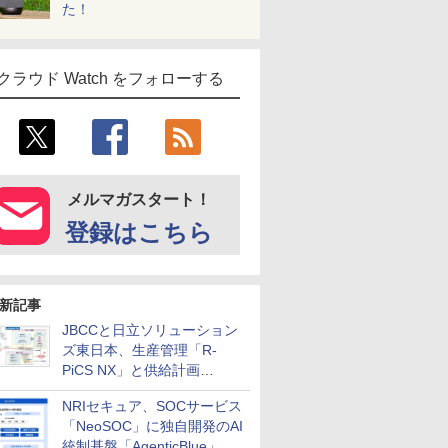
た！
クラウド Watch をフォローする
メルマガスタート！
登録はこちら
新記事
JBCCと日立ソリューション
ズ東日本、生産管理「R-
PiCS NX」と供給計画
「scSQUARE ISP」の連携サ
NRIセキュア、SOCサービス
ービスを提供開始
「NeoSOC」に独自開発のAI
統制基盤「AgenticBlue」を