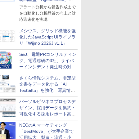
導入
アラート分析から報告作成まで
を自動化し分析品質の向上と対
応迅速化を実現
メシウス、グリッド機能を強
化したJavaScript UIライブラ
リ「Wijmo 2026J v1.1」
S&J、電通PRコンサルティン
グ、電通総研の3社、サイバ
ーインシデント発生時の対応
と危機管理広報を一体的に訓
さくら情報システム、非定型
練するプログラムを提供
文書をデータ化する「AI
TextSifta」を強化 写真情報
のデータ化などに対応
パーソルビジネスプロセスデ
ザイン、採用データを集約・
可視化する採用レポート高速
化サービスを提供
NECのAIマーケティング
「BestMove」が大手企業で
活用拡大 製造・流通・小売