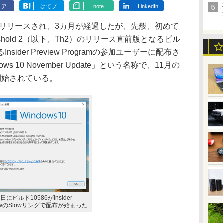
ェア
はてブ
note
LinkedIn
 10がリリースされ、3カ月が経過したが、先般、初めて
hold 2（以下、Th2）のリリース直前版となるビル
sider Preview Programの参加ユーザーに配布さ
 10 November Update」という名称で、11月の
供が開始されている。
0日にビルド10586がInsider
iewのSlowリングで配布が始まった