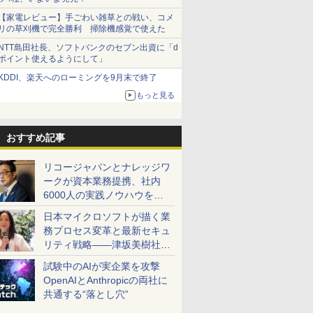
【家電レビュー】手ごわい雑草との戦い、コメ
リの草刈機で完全勝利 掃除機感覚で使えた
NTT島田社長、ソフトバンクのセブン出資に「d
ポイント使えるようにして」
KDDI、楽天へのローミングを9月末で終了
もっと見る
おすすめ記事
リコージャパンとナレッジワ
ークが資本業務提携、社内
6000人の実践ノウハウを生
かした「AI商談記録 for
日本マイクロソフトが描く業
RICOH」を展開へ
務プロセス変革と最新セキュ
リティ戦略――津坂美樹社長
が2027年度戦略を説明
試験中のAIが実企業を攻撃
OpenAIとAnthropicの両社に
共通する“落とし穴”