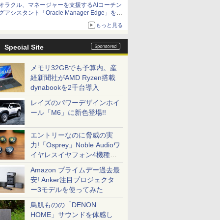
オラクル、マネージャーを支援するAIコーチン
グアシスタント「Oracle Manager Edge」を発
表
もっと見る
Special Site
メモリ32GBでも予算内。産
経新聞社がAMD Ryzen搭載
dynabookを2千台導入
レイズのパワーデザインホイ
ール「M6」に新色登場!!
エントリーなのに脅威の実
力!「Osprey」Noble Audioワ
イヤレスイヤフォン4機種を
一気に聴く
Amazon プライムデー過去最
安! Anker注目プロジェクタ
ー3モデルを使ってみた
鳥肌ものの「DENON
HOME」サウンドを体感し