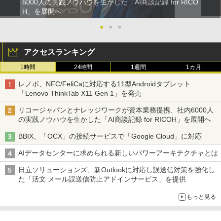
6000人の実践ノウハウを生かした「AI商談記録 for RICO
H」を展開へ
●
●
●
アクセスランキング
1時間
24時間
1週間
1カ月
レノボ、NFC/FeliCaに対応する11型Androidタブレット
「Lenovo ThinkTab X11 Gen 1」を発売
リコージャパンとナレッジワークが資本業務提携、社内6000人
の実践ノウハウを生かした「AI商談記録 for RICOH」を展開へ
BBIX、「OCX」の接続サービスで「Google Cloud」に対応
AIデータセンターに求められる新しいパワーアーキテクチャとは
日立ソリューションズ、新Outlookに対応し誤送信対策を強化し
た「活文 メール誤送信防止アドインサービス」を提供
もっと見る