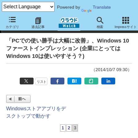
Powered by
Translate
特別企画
カテゴリ
過去記事
検索
Impressサイト
「PCでの使い勝手は大幅に改善」、Windows 10
ファーストインプレッション (企業にとっては
Windows 10は使いやすそう？)
（2014/10/7 09:30）
リスト
前へ
Windowsストアアプリをデ
スクトップで動かす
1
2
3