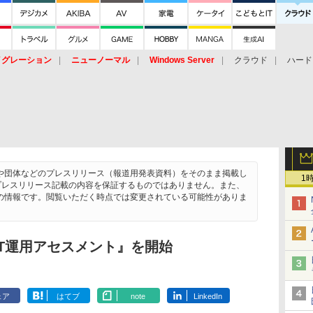
イグレーション
ニューノーマル
Windows Server
クラウド
ハード
トピック
ストレージ（HW）
オープンソース
SaaS
標的型
ント
や団体などのプレスリリース（報道用発表資料）をそのまま掲載し
1
chは、プレスリリース記載の内容を保証するものではありません。また、
の情報です。閲覧いただく時点では変更されている可能性がありま
T運用アセスメント』を開始
ェア
はてブ
note
LinkedIn