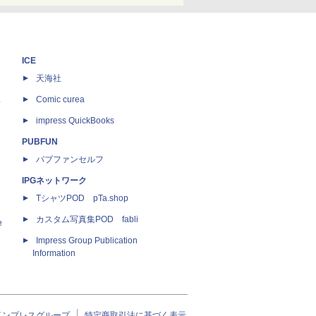
ICE
天海社
ス
Comic curea
impress QuickBooks
PUBFUN
パブファンセルフ
IPGネットワーク
TシャツPOD pTa.shop
カスタム写真集POD fabli
e
Impress Group Publication
Information
インプレスグループ
特定商取引法に基づく表示