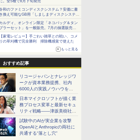
に。全5種で8月下旬発売
令和のファミコンディスクシステム？安価に書
き換え可能なGB用「しましまディスクシステ
ム」
カルディ、オンライン限定「ネコバッグ＆タン
ブラーセット」を一般販売。7月の抽選販売の
当選無効分
【家電レビュー】手ごわい雑草との戦い、コメ
リの草刈機で完全勝利 掃除機感覚で使えた
もっと見る
おすすめ記事
リコージャパンとナレッジワ
ークが資本業務提携、社内
6000人の実践ノウハウを生
かした「AI商談記録 for
日本マイクロソフトが描く業
RICOH」を展開へ
務プロセス変革と最新セキュ
リティ戦略――津坂美樹社長
が2027年度戦略を説明
試験中のAIが実企業を攻撃
OpenAIとAnthropicの両社に
共通する“落とし穴”