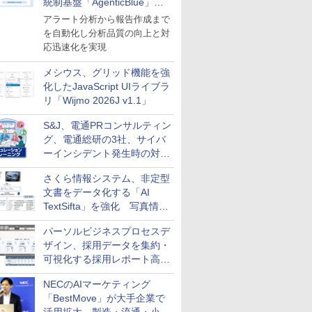
統制基盤「AgenticBlue」を
導入
アラート分析から報告作成まで
を自動化し分析品質の向上と対
応迅速化を実現
メシウス、グリッド機能を強
化したJavaScript UIライブラ
リ「Wijmo 2026J v1.1」
S&J、電通PRコンサルティン
グ、電通総研の3社、サイバ
ーインシデント発生時の対応
と危機管理広報を一体的に訓
さくら情報システム、非定型
練するプログラムを提供
文書をデータ化する「AI
TextSifta」を強化 写真情報
のデータ化などに対応
パーソルビジネスプロセスデ
ザイン、採用データを集約・
可視化する採用レポート高速
化サービスを提供
NECのAIマーケティング
「BestMove」が大手企業で