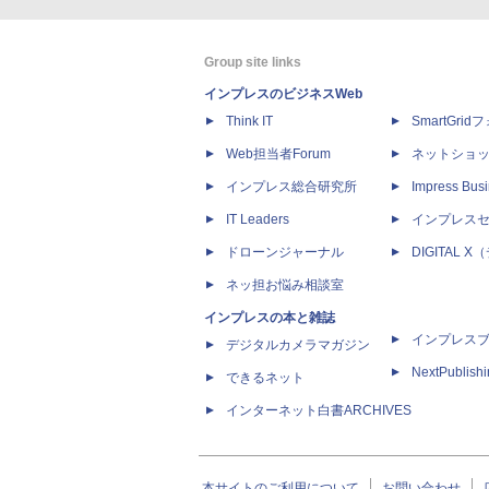
Group site links
インプレスのビジネスWeb
Think IT
SmartGri
Web担当者Forum
ネットショ
インプレス総合研究所
Impress Busi
IT Leaders
インプレス
ドローンジャーナル
DIGITAL
ネッ担お悩み相談室
インプレスの本と雑誌
インプレス
デジタルカメラマガジン
NextPublish
できるネット
インターネット白書ARCHIVES
本サイトのご利用について
お問い合わせ