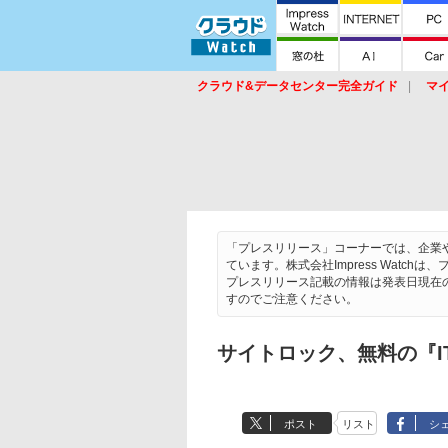
クラウド&データセンター完全ガイド
マ
サービス
セキュリティ
ネットワーク
スイッチ
ルータ
導入事例
イベ
「プレスリリース」コーナーでは、企業
ています。株式会社Impress Wat
プレスリリース記載の情報は発表日現在
すのでご注意ください。
サイトロック、無料の『I
ポスト
リスト
シ