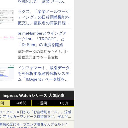
を強化した「活文 メール誤
送信防止アドインサービス」
ラクス、「楽楽メールマーケ
を提供
ティング」の日程調整機能を
拡充し、複数名の商談日程調
整を効率化
primeNumberとウイングア
ーク1st、「TROCCO」と
「Dr.Sum」の連携を開始
基幹データの集約からAI活用・
業務還元までを一貫支援
インフォマート、取引データ
をAI分析する経営分析システ
ム「IMAgent」ベータ版を提
供
Impress Watchシリーズ 人気記事
時間
24時間
1週間
1カ月
ユニクロ、今日から「お盆特別セール」。涼感
シアサッカーワンピース待望値下げ、撥水ギア
ショーツは1990円に
東映の歴代オープニング映像がカプセルトイ