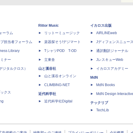
Rittor Music
イカロス出版
dフォーラム
リットーミュージック
AIRLINEweb
ップ担当者フォーラム
楽器探そう!デジマート
Jディフェンスニュー
ness Library
TシャツPOD T-OD
通訳翻訳ジャーナル
セミナー
立東舎
JレスキューWeb
 X（デジタルクロス）
山と溪谷社
イカロスアカデミー
山と溪谷オンライン
MdN
CLIMBING-NET
MdN Books
ブックス
近代科学社
MdN Design Interactiv
ing
近代科学社Digital
テックリブ
TechLib
広告掲載のご案内
編集部へのご連絡
プライバシーポリシー
会社概要