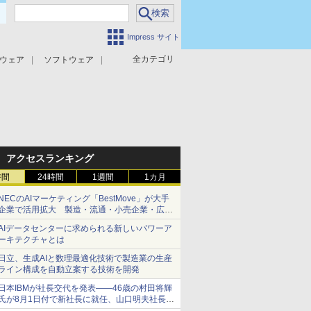
Impress サイト
全カテゴリ
ウェア
ソフトウェア
攻撃対策
マルウェア対策
アクセスランキング
時間
24時間
1週間
1カ月
NECのAIマーケティング「BestMove」が大手
企業で活用拡大 製造・流通・小売企業・広告
代理店などが実装フェーズへ
AIデータセンターに求められる新しいパワーア
ーキテクチャとは
日立、生成AIと数理最適化技術で製造業の生産
ライン構成を自動立案する技術を開発
日本IBMが社長交代を発表――46歳の村田将輝
氏が8月1日付で新社長に就任、山口明夫社長は
会長へ