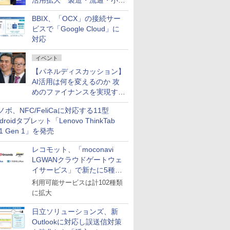
活用拡大 製造・流通・小売
企業・広告代理店などが実装
BBIX、「OCX」の接続サー
フェーズへ
ビスで「Google Cloud」に
対応
イベント
【パネルディスカッション】
AI活用は何を変えるのか 攻
めのファイナンスを実現する
業務設計とマインドセット変
ノボ、NFC/FeliCaに対応する11型
革
droidタブレット「Lenovo ThinkTab
11 Gen 1」を発売
レコモット、「moconavi
LGWANクラウドゲートウェ
イサービス」で新たに5種類
のサービスと連携開始
利用可能サービスは計102種類
に拡大
日立ソリューションズ、新
Outlookに対応し誤送信対策