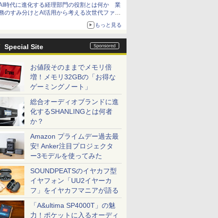
AI時代に進化する経理部門の役割とは何か 業
務のすみ分けとAI活用から考える次世代ファイ
ナンス戦略
もっと見る
Special Site
お値段そのままでメモリ倍
増！メモリ32GBの「お得な
ゲーミングノート」
総合オーディオブランドに進
化するSHANLINGとは何者
か？
Amazon プライムデー過去最
安! Anker注目プロジェクタ
ー3モデルを使ってみた
SOUNDPEATSのイヤカフ型
イヤフォン「UU2イヤーカ
フ」をイヤカフマニアが語る
「A&ultima SP4000T」の魅
力！ポケットに入るオーディ