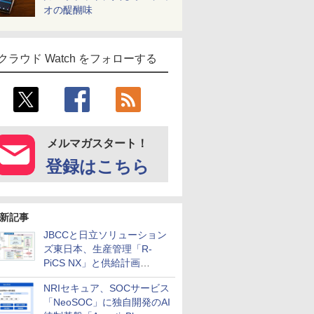
オの醍醐味
クラウド Watch をフォローする
メルマガスタート！
登録はこちら
新記事
JBCCと日立ソリューション
ズ東日本、生産管理「R-
PiCS NX」と供給計画
「scSQUARE ISP」の連携サ
NRIセキュア、SOCサービス
ービスを提供開始
「NeoSOC」に独自開発のAI