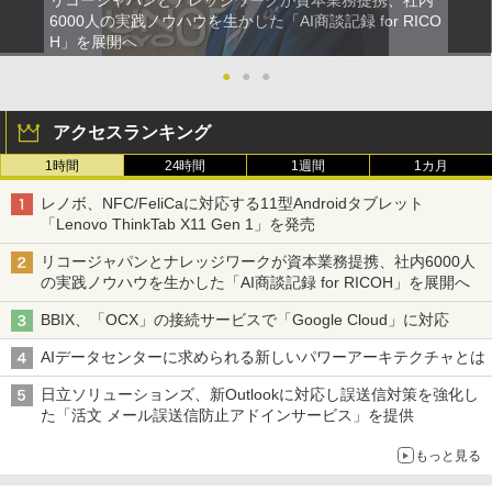
リコージャパンとナレッジワークが資本業務提携、社内
6000人の実践ノウハウを生かした「AI商談記録 for RICO
H」を展開へ
●
●
●
アクセスランキング
1時間
24時間
1週間
1カ月
レノボ、NFC/FeliCaに対応する11型Androidタブレット
「Lenovo ThinkTab X11 Gen 1」を発売
リコージャパンとナレッジワークが資本業務提携、社内6000人
の実践ノウハウを生かした「AI商談記録 for RICOH」を展開へ
BBIX、「OCX」の接続サービスで「Google Cloud」に対応
AIデータセンターに求められる新しいパワーアーキテクチャとは
日立ソリューションズ、新Outlookに対応し誤送信対策を強化し
た「活文 メール誤送信防止アドインサービス」を提供
もっと見る