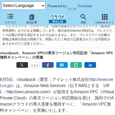
Powered by
Translate
カテゴリ
過去記事
検索
Impressサイト
「プレスリリース」コーナーでは、企業や団体などのプレスリリース（報道用
発表資料）をそのまま掲載しています。株式会社Impress Watchは、プレスリリ
ース記載の内容を保証するものではありません。また、プレスリリース記載の
情報は発表日現在の情報です。閲覧いただく時点では変更されている可能性が
ありますのでご注意ください。
cloudpack、Amazon VPCの東京リージョン対応記念「Amazon VPC
無料キャンペーン」の実施
リスト
8月5日、cloudpack（運営：アイレット株式会社
http://www.ire
t.co.jp/）
は、Amazon Web Services（以下AWSとする UR
L：
http://aws.amazon.com/）が提供するAmazon VPC（Virtual
Private Cloud）の東京リージョン対応開始を受け、国内でのA
mazonクラウドの導入需要を獲得すべく、「Amazon VPC無
料キャンペーン」を実施いたします。