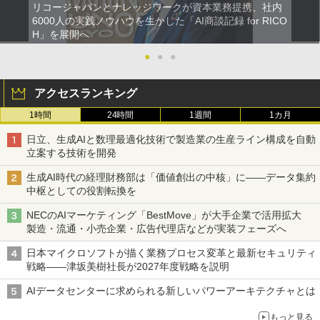
リコージャパンとナレッジワークが資本業務提携、社内
6000人の実践ノウハウを生かした「AI商談記録 for RICO
H」を展開へ
●
●
●
アクセスランキング
1時間
24時間
1週間
1カ月
日立、生成AIと数理最適化技術で製造業の生産ライン構成を自動
立案する技術を開発
生成AI時代の経理財務部は「価値創出の中核」に――データ集約
中枢としての役割転換を
NECのAIマーケティング「BestMove」が大手企業で活用拡大
製造・流通・小売企業・広告代理店などが実装フェーズへ
日本マイクロソフトが描く業務プロセス変革と最新セキュリティ
戦略――津坂美樹社長が2027年度戦略を説明
AIデータセンターに求められる新しいパワーアーキテクチャとは
もっと見る