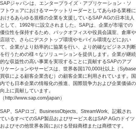
SAPジャパンは、エンタープライズ・アプリケーション・ソ
フトウェアにおけるマーケットリーダーとしてあらゆる業種に
おけるあらゆる規模の企業を支援しているSAP AGの日本法人
として、1992年に設立されました。SAPは、企業が市場での
優位性を保持するため、バックオフィスや役員会議室、倉庫や
店頭で、さらにデスクトップ環境やモバイル環境などにおい
て、企業がより効率的に協業を行い、より的確なビジネス判断
を行うための様々なソリューションを提供します。企業が継続
的な収益性の高い事業を実現することに貢献するSAPのアプ
リケーションやサービスは、世界各国170,000社以上（Sybase
買収による顧客企業含む）の顧客企業に利用されています。国
内でも日本企業の情報化の推進、国際競争力および企業価値の
向上に貢献しています。
（http://www.sap.com/japan）
SAP、SAPロゴ、BusinessObjects、StreamWork、記載され
ているすべてのSAP製品およびサービス名はSAP AGのドイツ
およびその他世界各国における登録商標または商標です。