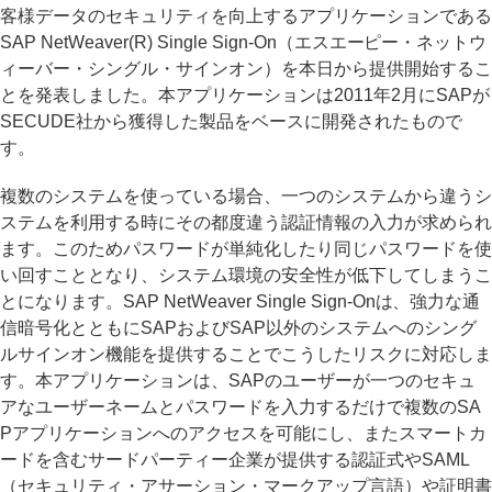
客様データのセキュリティを向上するアプリケーションである
SAP NetWeaver(R) Single Sign-On（エスエーピー・ネットウ
ィーバー・シングル・サインオン）を本日から提供開始するこ
とを発表しました。本アプリケーションは2011年2月にSAPが
SECUDE社から獲得した製品をベースに開発されたもので
す。
複数のシステムを使っている場合、一つのシステムから違うシ
ステムを利用する時にその都度違う認証情報の入力が求められ
ます。このためパスワードが単純化したり同じパスワードを使
い回すこととなり、システム環境の安全性が低下してしまうこ
とになります。SAP NetWeaver Single Sign-Onは、強力な通
信暗号化とともにSAPおよびSAP以外のシステムへのシング
ルサインオン機能を提供することでこうしたリスクに対応しま
す。本アプリケーションは、SAPのユーザーが一つのセキュ
アなユーザーネームとパスワードを入力するだけで複数のSA
Pアプリケーションへのアクセスを可能にし、またスマートカ
ードを含むサードパーティー企業が提供する認証式やSAML
（セキュリティ・アサーション・マークアップ言語）や証明書