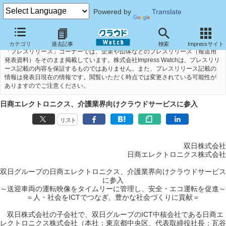
Powered by
Translate
カテゴリ
過去記事
検索
Impressサイト
「プレスリリース」コーナーでは、企業や団体などのプレスリリース（報道用
発表資料）をそのまま掲載しています。株式会社Impress Watchは、プレスリリ
ース記載の内容を保証するものではありません。また、プレスリリース記載の
情報は発表日現在の情報です。閲覧いただく時点では変更されている可能性が
ありますのでご注意ください。
日商エレクトロニクス、介護業界向けクラウドサービスに参入
リスト
双日株式会社
日商エレクトロニクス株式会社
双日グループの日商エレクトロニクス、介護業界向けクラウドサービス
に参入
～送迎車両の運転映像をタイムリーに管理し、安全・エコ運転を促進～
＝人・社会をICTでつなぎ、豊かな社会づくりに貢献＝
双日株式会社の子会社で、双日グループのICT中核会社である日商エ
レクトロニクス株式会社（本社：東京都中央区、代表取締役社長：瓦谷