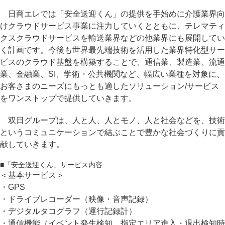
日商エレでは「安全送迎くん」の提供を手始めに介護業界向
けクラウドサービス事業に注力していくとともに、テレマティ
クスクラウドサービスを輸送業界などの他業界にも展開してい
く計画です。今後も世界最先端技術を活用した業界特化型サー
ビスのクラウド基盤を構築することで、通信業、製造業、流通
業、金融業、SI、学術・公共機関など、幅広い業種を対象に、
お客さまのニーズにもっとも適したソリューション/サービス
をワンストップで提供していきます。
双日グループは、人と人、人とモノ、人と社会などを、技術
というコミュニケーションで結ぶことで豊かな社会づくりに貢
献していきます。
■「安全送迎くん」サービス内容
＜基本サービス＞
・GPS
・ドライブレコーダー（映像・音声記録）
・デジタルタコグラフ（運行記録計）
・通信機能（イベント発生検知、指定エリア進入・退出検知時