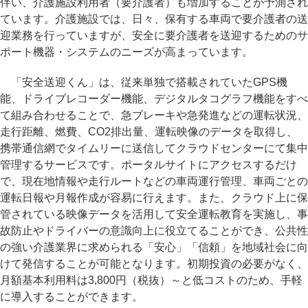
伴い、介護施設利用者（要介護者）も増加することが予測され
ています。介護施設では、日々、保有する車両で要介護者の送
迎業務を行っていますが、安全に要介護者を送迎するためのサ
ポート機器・システムのニーズが高まっています。
「安全送迎くん」は、従来単独で搭載されていたGPS機
能、ドライブレコーダー機能、デジタルタコグラフ機能をすべ
て組み合わせることで、急ブレーキや急発進などの運転状況、
走行距離、燃費、CO2排出量、運転映像のデータを取得し、
携帯通信網でタイムリーに送信してクラウドセンターにて集中
管理するサービスです。ポータルサイトにアクセスするだけ
で、現在地情報や走行ルートなどの車両運行管理、車両ごとの
運転日報や月報作成が容易に行えます。また、クラウド上に保
管されている映像データを活用して安全運転教育を実施し、事
故防止やドライバーの意識向上に役立てることができ、公共性
の強い介護業界に求められる「安心」「信頼」を地域社会に向
けて発信することが可能となります。初期投資の必要がなく、
月額基本利用料は3,800円（税抜）～と低コストのため、手軽
に導入することができます。