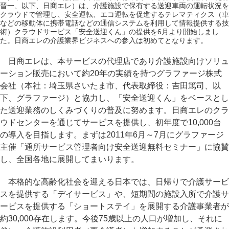
晋一、以下、日商エレ）は、介護施設で保有する送迎車両の運転状況を
クラウドで管理し、安全運転、エコ運転を促進するテレマティクス（車
などの移動体に携帯電話などの通信システムを利用して情報提供する技
術）クラウドサービス「安全送迎くん」の提供を6月より開始しまし
た。日商エレの介護業界ビジネスへの参入は初めてとなります。
日商エレは、本サービスの代理店であり介護施設向けソリュ
ーション販売において約20年の実績を持つグラファージ株式
会社（本社：埼玉県さいたま市、代表取締役：吉田篤司、以
下、グラファージ）と協力し、「安全送迎くん」をベースとし
た送迎業務のしくみづくりの普及に努めます。日商エレのクラ
ウドセンターを通じてサービスを提供し、初年度で10,000台
の導入を目指します。まずは2011年6月～7月にグラファージ
主催「通所サービス管理者向け安全送迎無料セミナー」に協賛
し、全国各地に展開してまいります。
本格的な高齢化社会を迎える日本では、日帰りで介護サービ
スを提供する「デイサービス」や、短期間の施設入所で介護サ
ービスを提供する「ショートステイ」を展開する介護事業者が
約30,000存在します。今後75歳以上の人口が増加し、それに