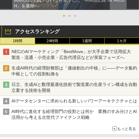
6000人の実践ノウハウを生かした「AI商談記録 for RICO
H」を展開へ
●
●
●
アクセスランキング
1時間
24時間
1週間
1カ月
NECのAIマーケティング「BestMove」が大手企業で活用拡大
製造・流通・小売企業・広告代理店などが実装フェーズへ
生成AI時代の経理財務部は「価値創出の中核」に――データ集約
中枢としての役割転換を
日立、生成AIと数理最適化技術で製造業の生産ライン構成を自動
立案する技術を開発
AIデータセンターに求められる新しいパワーアーキテクチャとは
AI時代に進化する経理部門の役割とは何か 業務のすみ分けとAI
活用から考える次世代ファイナンス戦略
もっと見る