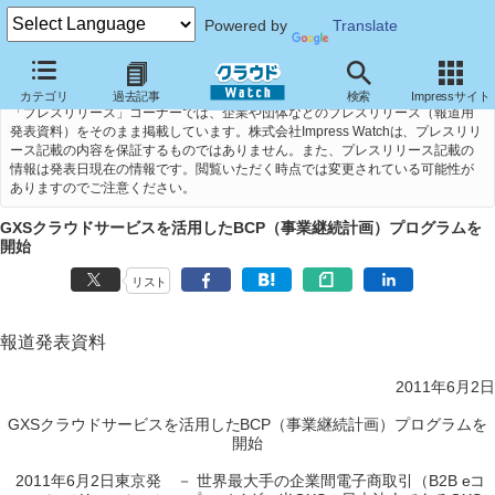
Powered by
Translate
カテゴリ
過去記事
検索
Impressサイト
「プレスリリース」コーナーでは、企業や団体などのプレスリリース（報道用
発表資料）をそのまま掲載しています。株式会社Impress Watchは、プレスリリ
ース記載の内容を保証するものではありません。また、プレスリリース記載の
情報は発表日現在の情報です。閲覧いただく時点では変更されている可能性が
ありますのでご注意ください。
GXSクラウドサービスを活用したBCP（事業継続計画）プログラムを
開始
リスト
報道発表資料
2011年6月2日
GXSクラウドサービスを活用したBCP（事業継続計画）プログラムを
開始
2011年6月2日東京発 － 世界最大手の企業間電子商取引（B2B eコ