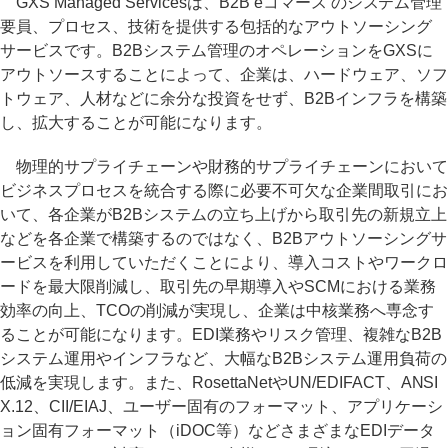
GXS Managed Servicesは、B2B eコマース のシステム管理
要員、プロセス、技術を提供する包括的なアウトソーシング
サービスです。B2Bシステム管理のオペレーションをGXSに
アウトソースすることによって、企業は、ハードウェア、ソフ
トウェア、人材などに余分な投資をせず、B2Bインフラを構築
し、拡大することが可能になります。
物理的サプライチェーンや財務的サプライチェーンにおいて
ビジネスプロセスを統合する際に必要不可欠な企業間取引にお
いて、各企業がB2Bシステムの立ち上げから取引先の新規立上
などを各企業で構築するのではなく、B2Bアウトソーシングサ
ービスを利用していただくことにより、導入コストやワークロ
ードを最大限削減し、取引先の早期導入やSCMにおける業務
効率の向上、TCOの削減が実現し、企業は中核業務へ専念す
ることが可能になります。EDI業務やリスク管理、複雑なB2B
システム運用やインフラなど、大幅なB2Bシステム運用負荷の
低減を実現します。また、RosettaNetやUN/EDIFACT、ANSI
X.12、CII/EIAJ、ユーザー固有のフォーマット、アプリケーシ
ョン固有フォーマット（iDOC等）などさまざまなEDIデータ