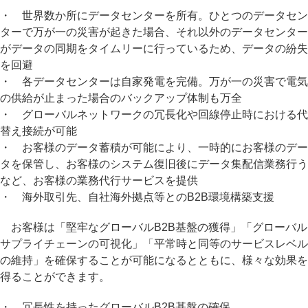
・ 世界数か所にデータセンターを所有。ひとつのデータセン
ターで万が一の災害が起きた場合、それ以外のデータセンター
がデータの同期をタイムリーに行っているため、データの紛失
を回避
・ 各データセンターは自家発電を完備。万が一の災害で電気
の供給が止まった場合のバックアップ体制も万全
・ グローバルネットワークの冗長化や回線停止時における代
替え接続が可能
・ お客様のデータ蓄積が可能により、一時的にお客様のデー
タを保管し、お客様のシステム復旧後にデータ集配信業務行う
など、お客様の業務代行サービスを提供
・ 海外取引先、自社海外拠点等とのB2B環境構築支援
お客様は「堅牢なグローバルB2B基盤の獲得」「グローバル
サプライチェーンの可視化」「平常時と同等のサービスレベル
の維持」を確保することが可能になるとともに、様々な効果を
得ることができます。
・ 冗長性を持ったグローバルB2B基盤の確保