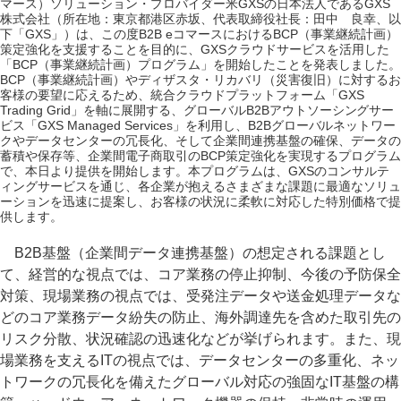
マース）ソリューション・プロバイダー米GXSの日本法人であるGXS
株式会社（所在地：東京都港区赤坂、代表取締役社長：田中 良幸、以
下「GXS」）は、この度B2B eコマースにおけるBCP（事業継続計画）
策定強化を支援することを目的に、GXSクラウドサービスを活用した
「BCP（事業継続計画）プログラム」を開始したことを発表しました。
BCP（事業継続計画）やディザスタ・リカバリ（災害復旧）に対するお
客様の要望に応えるため、統合クラウドプラットフォーム「GXS
Trading Grid」を軸に展開する、グローバルB2Bアウトソーシングサー
ビス「GXS Managed Services」を利用し、B2Bグローバルネットワー
クやデータセンターの冗長化、そして企業間連携基盤の確保、データの
蓄積や保存等、企業間電子商取引のBCP策定強化を実現するプログラム
で、本日より提供を開始します。本プログラムは、GXSのコンサルテ
ィングサービスを通じ、各企業が抱えるさまざまな課題に最適なソリュ
ーションを迅速に提案し、お客様の状況に柔軟に対応した特別価格で提
供します。
B2B基盤（企業間データ連携基盤）の想定される課題とし
て、経営的な視点では、コア業務の停止抑制、今後の予防保全
対策、現場業務の視点では、受発注データや送金処理データな
どのコア業務データ紛失の防止、海外調達先を含めた取引先の
リスク分散、状況確認の迅速化などが挙げられます。また、現
場業務を支えるITの視点では、データセンターの多重化、ネッ
トワークの冗長化を備えたグローバル対応の強固なIT基盤の構