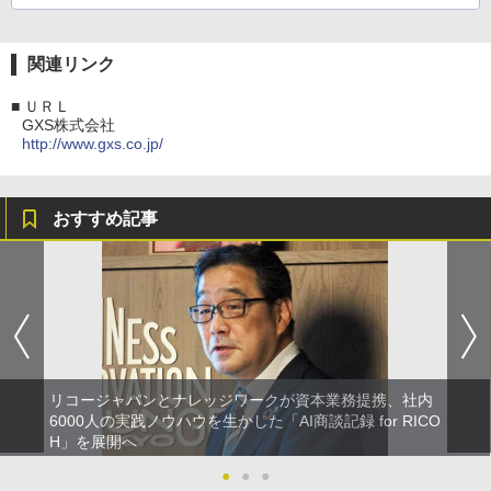
関連リンク
■
ＵＲＬ
GXS株式会社
http://www.gxs.co.jp/
おすすめ記事
リコージャパンとナレッジワークが資本業務提携、社内
6000人の実践ノウハウを生かした「AI商談記録 for RICO
H」を展開へ
●
●
●