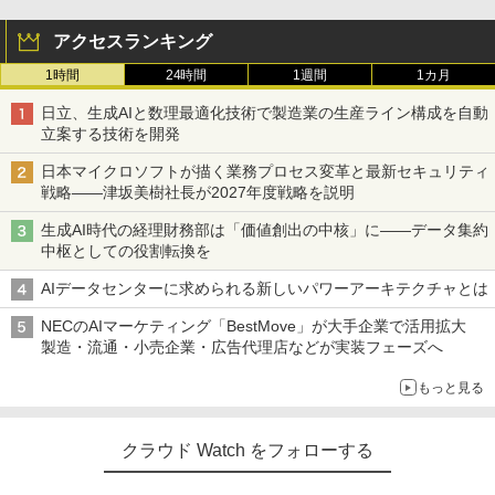
アクセスランキング
1時間
24時間
1週間
1カ月
日立、生成AIと数理最適化技術で製造業の生産ライン構成を自動
立案する技術を開発
日本マイクロソフトが描く業務プロセス変革と最新セキュリティ
戦略――津坂美樹社長が2027年度戦略を説明
生成AI時代の経理財務部は「価値創出の中核」に――データ集約
中枢としての役割転換を
AIデータセンターに求められる新しいパワーアーキテクチャとは
NECのAIマーケティング「BestMove」が大手企業で活用拡大
製造・流通・小売企業・広告代理店などが実装フェーズへ
もっと見る
クラウド Watch をフォローする