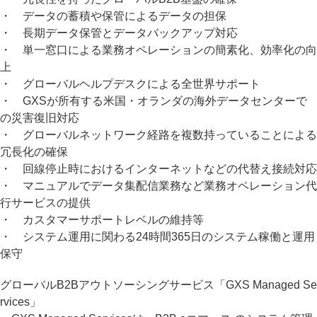
・ データの蓄積や保管によるデータの担保
・ 長期データ保管とデータバックアップ対応
・ 単一窓口による業務オペレーションの簡素化、効率化の向
上
・ グローバルヘルプデスクによる全世界サポート
・ GXSが所有する米国・オランダの海外データセンターで
の災害復旧対応
・ グローバルネットワーク経路を複数持っていることによる
冗長化の確保
・ 回線停止時におけるインターネットなどの代替え接続対応
・ マニュアルでデータ集配信業務など業務オペレーション代
行サービスの提供
・ カスタマーサポートレベルの維持等
・ システム運用に関わる24時間365日のシステム稼働と運用
保守
グローバルB2Bアウトソーシングサービス「GXS Managed Se
rvices」