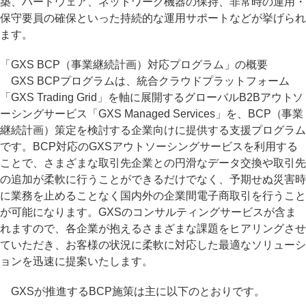
築、ハードウェア、ネットワーク機器の保持、非常時の運用・
保守要員の確保といった持続的な運用サポートなどが挙げられ
ます。
「GXS BCP（事業継続計画）対応プログラム」の概要
GXS BCPプログラムは、統合クラウドプラットフォーム
「GXS Trading Grid」を軸に展開するグローバルB2Bアウトソ
ーシングサービス「GXS Managed Services」を、BCP（事業
継続計画）策定を検討する企業向けに提供する支援プログラム
です。BCP対応のGXSアウトソーシングサービスを利用する
ことで、さまざまな取引先企業との円滑なデータ交換や取引先
の追加が柔軟に行うことができるだけでなく、予期せぬ災害時
に業務を止めることなく国内外の企業間電子商取引を行うこと
が可能になります。GXSのコンサルティングサービスが含ま
れますので、各企業が抱えるさまざまな課題をヒアリングさせ
ていただき、お客様の状況に柔軟に対応した最適なソリューシ
ョンを迅速に提案いたします。
GXSが推進するBCP施策は主に以下のとおりです。