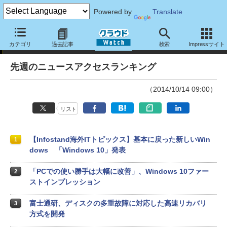
Powered by
Translate
ランキング
カテゴリ
過去記事
検索
Impressサイト
先週のニュースアクセスランキング
（2014/10/14 09:00）
リスト
【Infostand海外ITトピックス】基本に戻った新しいWin
1
dows 「Windows 10」発表
「PCでの使い勝手は大幅に改善」、Windows 10ファー
2
ストインプレッション
富士通研、ディスクの多重故障に対応した高速リカバリ
3
方式を開発