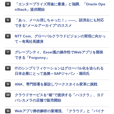
「エンタープライズ用途に最適」と強調、「Oracle Ope
4
nStack」提供開始
「あっ、メール消しちゃった！」――。誤消去にも対応
5
できる“メールアーカイブ”のススメ
NTT Com、グローバルクラウドビジョンの実現に向かっ
6
て～有馬社長講演
グレープシティ、Excel風の操作性でWebアプリを開発
7
できる「Forguncy」
ITのシンプリフィケーションはグローバル化を迫られる
8
日本企業にとって急務～SAPジャパン・堀田氏
ANA、専門部署を新設しワークスタイル変革に挑戦
9
クラウドサービスを“箱”で提供する「ハコクラ」、ヨド
10
バシカメラの店舗で販売開始
Webアプリ静的解析の新潮流、「クラウド」と「バイナ
11