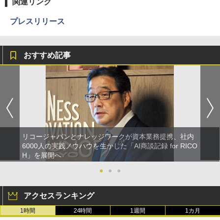
関連リンク
プレスリリース
おすすめ記事
リコージャパンとナレッジワークが資本業務提携、社内
6000人の実践ノウハウを生かした「AI商談記録 for RICO
H」を展開へ
●
●
●
アクセスランキング
1時間
24時間
1週間
1カ月