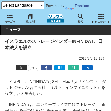
Powered by
Translate
クラウド Watch
トピック
業界動向
カテゴリ
過去記事
検索
Impressサイト
ニュース
イスラエルのストレージベンダーINFINIDAT、日
本法人を設立
（2016/3/8 15:13）
リスト
イスラエルINFINIDATは8日、日本法人「インフィニダ
ット ジャパン合同会社」（以下、インフィニダット）を
設立したと発表した。
INFINIDATは、エンタープライズ向けストレージ「Infi
niBox」を手掛けるベンチャー企業。InfiniBoxは、19イ