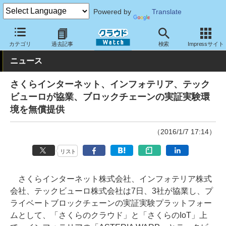
Powered by
Translate
クラウド Watch
トピック
協業・提携
国内
カテゴリ
過去記事
検索
Impressサイト
ニュース
さくらインターネット、インフォテリア、テック
ビューロが協業、ブロックチェーンの実証実験環
境を無償提供
（2016/1/7 17:14）
リスト
さくらインターネット株式会社、インフォテリア株式
会社、テックビューロ株式会社は7日、3社が協業し、プ
ライベートブロックチェーンの実証実験プラットフォー
ムとして、「さくらのクラウド」と「さくらのIoT」上