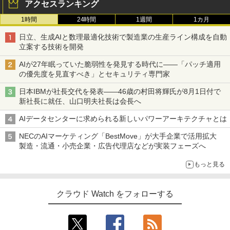
アクセスランキング
1時間
24時間
1週間
1カ月
日立、生成AIと数理最適化技術で製造業の生産ライン構成を自動
立案する技術を開発
AIが27年眠っていた脆弱性を発見する時代に――「パッチ適用
の優先度を見直すべき」とセキュリティ専門家
日本IBMが社長交代を発表――46歳の村田将輝氏が8月1日付で
新社長に就任、山口明夫社長は会長へ
AIデータセンターに求められる新しいパワーアーキテクチャとは
NECのAIマーケティング「BestMove」が大手企業で活用拡大
製造・流通・小売企業・広告代理店などが実装フェーズへ
もっと見る
クラウド Watch をフォローする