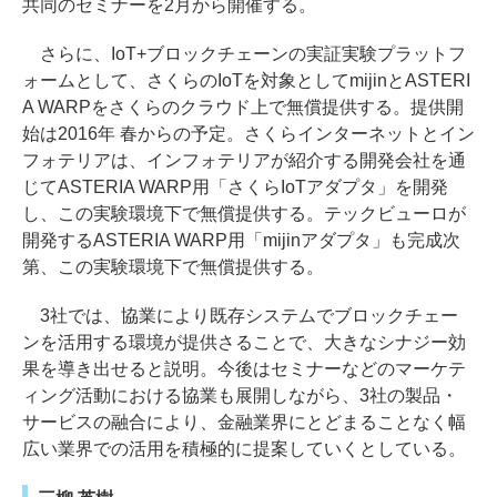
共同のセミナーを2月から開催する。
さらに、IoT+ブロックチェーンの実証実験プラットフ
ォームとして、さくらのIoTを対象としてmijinとASTERI
A WARPをさくらのクラウド上で無償提供する。提供開
始は2016年 春からの予定。さくらインターネットとイン
フォテリアは、インフォテリアが紹介する開発会社を通
じてASTERIA WARP用「さくらIoTアダプタ」を開発
し、この実験環境下で無償提供する。テックビューロが
開発するASTERIA WARP用「mijinアダプタ」も完成次
第、この実験環境下で無償提供する。
3社では、協業により既存システムでブロックチェー
ンを活用する環境が提供さることで、大きなシナジー効
果を導き出せると説明。今後はセミナーなどのマーケテ
ィング活動における協業も展開しながら、3社の製品・
サービスの融合により、金融業界にとどまることなく幅
広い業界での活用を積極的に提案していくとしている。