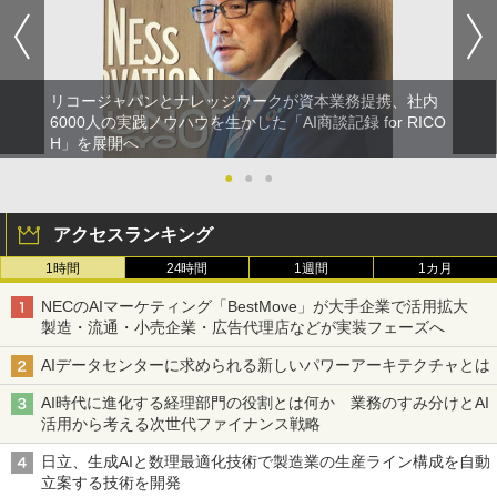
リコージャパンとナレッジワークが資本業務提携、社内
6000人の実践ノウハウを生かした「AI商談記録 for RICO
H」を展開へ
●
●
●
アクセスランキング
1時間
24時間
1週間
1カ月
NECのAIマーケティング「BestMove」が大手企業で活用拡大
製造・流通・小売企業・広告代理店などが実装フェーズへ
AIデータセンターに求められる新しいパワーアーキテクチャとは
AI時代に進化する経理部門の役割とは何か 業務のすみ分けとAI
活用から考える次世代ファイナンス戦略
日立、生成AIと数理最適化技術で製造業の生産ライン構成を自動
立案する技術を開発