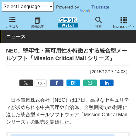
Powered by
Translate
クラウド Watch
サービス・ソフト
ソフトウェア
コミュニケー
カテゴリ
過去記事
検索
Impressサイト
ニュース
NEC、堅牢性・高可用性を特徴とする統合型メー
ルソフト「Mission Critical Mail シリーズ」
（2015/12/17 14:08）
リスト
日本電気株式会社（NEC）は17日、高度なセキュリテ
ィが求められる中央官庁や自治体、金融機関での利用に
適した統合型メールソフトウェア「Mission Critical Mail
シリーズ」の販売を開始した。