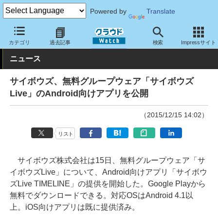
Powered by
Translate
クラウド Watch
サービス・ソフト
サービス
コミュニケーショ
カテゴリ
過去記事
検索
Impressサイト
ニュース
サイボウズ、無料グループウェア「サイボウズ
Live」のAndroid向けアプリを公開
（2015/12/15 14:02）
リスト
サイボウズ株式会社は15日、無料グループウェア「サ
イボウズLive」について、Android向けアプリ「サイボウ
ズLive TIMELINE」の提供を開始した。Google Playから
無料でダウンロードできる。対応OSはAndroid 4.1以
上。iOS向けアプリは既に提供済み。