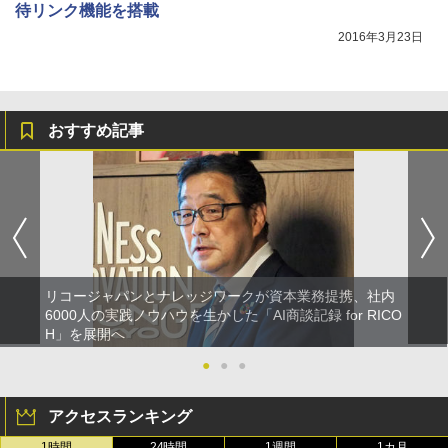
待リンク機能を搭載
2016年3月23日
おすすめ記事
リコージャパンとナレッジワークが資本業務提携、社内
6000人の実践ノウハウを生かした「AI商談記録 for RICO
H」を展開へ
●
●
●
アクセスランキング
1時間
24時間
1週間
1カ月